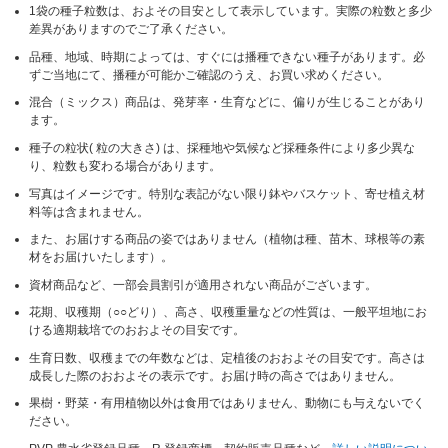
1袋の種子粒数は、およその目安として表示しています。実際の粒数と多少
差異がありますのでご了承ください。
品種、地域、時期によっては、すぐには播種できない種子があります。必
ずご当地にて、播種が可能かご確認のうえ、お買い求めください。
混合（ミックス）商品は、発芽率・生育などに、偏りが生じることがあり
ます。
種子の粒状( 粒の大きさ) は、採種地や気候など採種条件により多少異な
り、粒数も変わる場合があります。
写真はイメージです。特別な表記がない限り鉢やバスケット、寄せ植え材
料等は含まれません。
また、お届けする商品の姿ではありません（植物は種、苗木、球根等の素
材をお届けいたします）。
資材商品など、一部会員割引が適用されない商品がございます。
花期、収穫期（○○どり）、高さ、収穫重量などの性質は、一般平坦地にお
ける適期栽培でのおおよその目安です。
生育日数、収穫までの年数などは、定植後のおおよその目安です。高さは
成長した際のおおよその表示です。お届け時の高さではありません。
果樹・野菜・有用植物以外は食用ではありません、動物にも与えないでく
ださい。