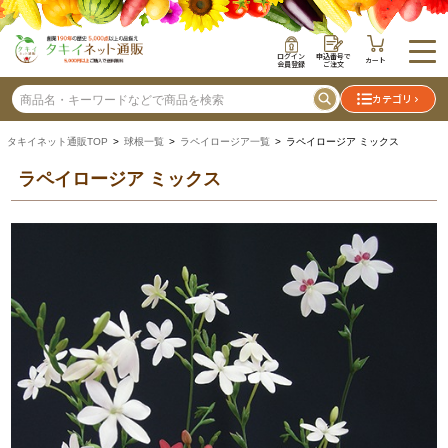
ログイン
申込番号で
カート
会員登録
ご注文
カテゴリ
タキイネット通販TOP
>
球根一覧
>
ラペイロージア一覧
> ラペイロージア ミックス
ラペイロージア ミックス