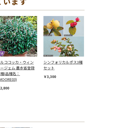
ています
サルココッカ・ウィン
シンフォリカルポス3種
タージェム 農水省登録
セット
種(品種名：
￥3,300
MOORE03)
2,800