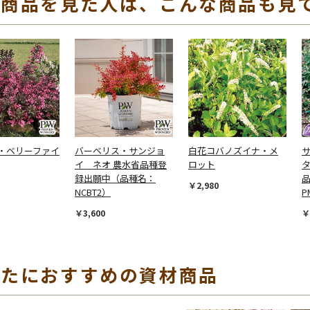
の商品を見た人は、こんな商品も見
・ベリーファイ
バーベリス・サンジョ
白花コバノズイナ・メ
イ ネオ 農水省品種登
ロット
録出願中（品種名：
品
￥2,980
NCBT2）
P
￥3,600
￥
なたにおすすめの資材商品