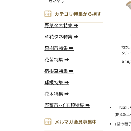
ワイゲラ
カテゴリ特集から探す
野菜タネ特集 ➡
草花タネ特集 ➡
散水
果樹苗特集 ➡
タル
花苗特集 ➡
￥10,
宿根草特集 ➡
球根特集 ➡
花木特集 ➡
野菜苗･イモ類特集 ➡
「お届け
(例)10
メルマガ会員募集中
1袋の種