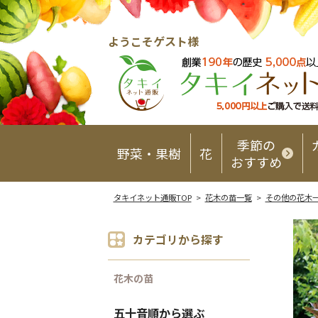
ようこそゲスト様
季節の
野菜・果樹
花
おすすめ
タキイネット通販TOP
>
花木の苗一覧
>
その他の花木
カテゴリから探す
花木の苗
五十音順から選ぶ