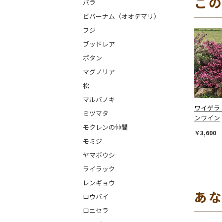
こ
バラ
ビバーナム（オオデマリ）
フジ
ブッドレア
ボタン
マグノリア
松
マルバノキ
ワイゲラ
ミツマタ
ンワイン
モクレンの仲間
￥3,600
モミジ
ヤマボウシ
ライラック
レンギョウ
あ
ロウバイ
ロニセラ