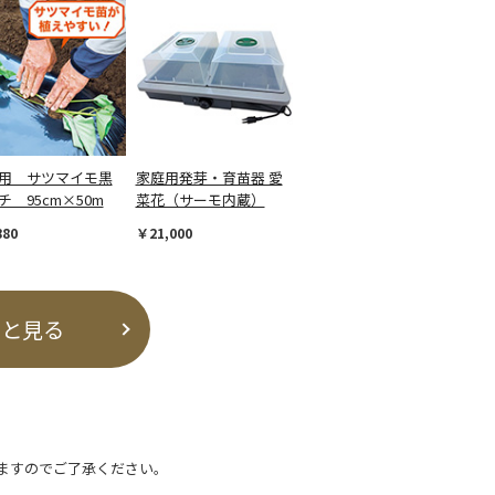
用 サツマイモ黒
家庭用発芽・育苗器 愛
チ 95cm×50m
菜花（サーモ内蔵）
880
￥21,000
っと見る
ますのでご了承ください。