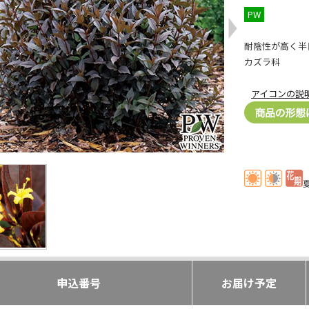
PW
耐陰性が高く半
カズラ科
アイコンの説
申込番号
お届け予定