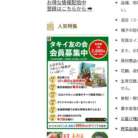
お得な情報配信中
品種、地
登録はこちらから ➡
い。
混合（ミ
人気特集
種子の粒
写真はイ
また、お
資材商品
花期、収
生育日数
せん。
果樹・野
農水省登
お届け種
野菜品種