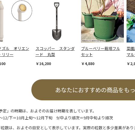
ノズル オリエン
スコッパー スタンダ
ブルーベリー栽培フル
菜園
・リリー
ード 丸型
セット
マル
100
￥16,200
￥4,880
￥2,
あなたにおすすめの商品をも
予定」の時期は、およそのお届け時期を表しています。
/上～12/下＝10月上旬～12月下旬 9/中より順次＝9月中旬より順次
子粒数は、およその目安として表示しています。実際の粒数と多少差異があり