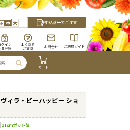
大
申込番号でご注文
中
小
ログイン
よくある
ご利用ガイド
お問合せ
会員登録
ご質問
カート
ヴィラ・ビーハッピー ショ
11cmポット苗