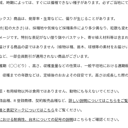
域、時期によっては、すぐには播種できない種子があります。必ずご当地に
ックス）商品は、発芽率・生育などに、偏りが生じることがあります。
状( 粒の大きさ) は、採種地や気候など採種条件により多少異なり、粒数も変
メージです。特別な表記がない限り鉢やバスケット、寄せ植え材料等は含ま
届けする商品の姿ではありません（植物は種、苗木、球根等の素材をお届け
など、一部会員割引が適用されない商品がございます。
穫期（○○どり）、高さ、収穫重量などの性質は、一般平坦地における適期
、収穫までの年数などは、定植後のおおよその目安です。高さは成長した際
菜・有用植物以外は食用ではありません、動物にも与えないでください。
録品種、R 登録商標、契約販売品種など、
詳しい説明についてはこちらをご覧
苗と表記マークについてはこちら
をご覧ください。
における耐病性、台木についての記号の説明
はこちらをご確認ください。