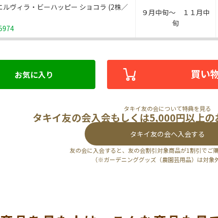
エルヴィラ・ビーハッピー ショコラ (2株／
９月中旬～ １１月中
旬
5974
買い
お気に入り
タキイ友の会について特典を見る
タキイ友の会入会もしくは5,000円以上
タキイ友の会へ入会する
友の会に入会すると、友の会割引対象商品が1割引でご
（※ガーデニンググッズ（農園芸用品）は対象