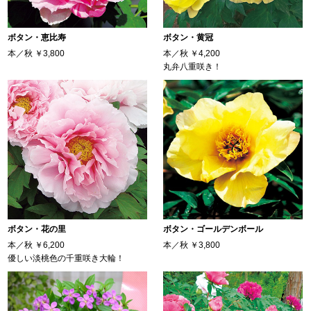
ボタン・恵比寿
ボタン・黄冠
本／秋
￥3,800
本／秋
￥4,200
丸弁八重咲き！
ボタン・花の里
ボタン・ゴールデンボール
本／秋
￥6,200
本／秋
￥3,800
優しい淡桃色の千重咲き大輪！