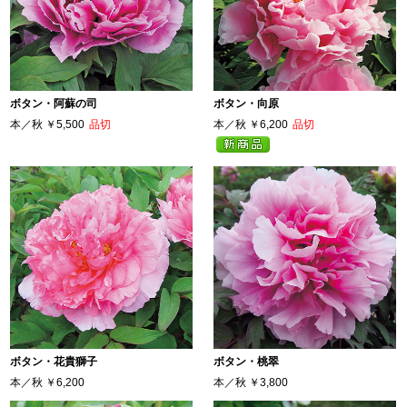
ボタン・阿蘇の司
ボタン・向原
本／秋
￥5,500
品切
本／秋
￥6,200
品切
ボタン・花貴獅子
ボタン・桃翠
本／秋
￥6,200
本／秋
￥3,800