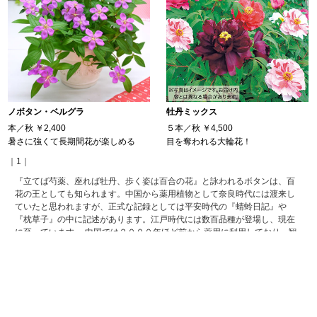
ノボタン・ベルグラ
牡丹ミックス
本／秋
￥2,400
５本／秋
￥4,500
暑さに強くて長期間花が楽しめる
目を奪われる大輪花！
｜1｜
『立てば芍薬、座れば牡丹、歩く姿は百合の花』と詠われるボタンは、百
花の王としても知られます。中国から薬用植物として奈良時代には渡来し
ていたと思われますが、正式な記録としては平安時代の『蜻蛉日記』や
『枕草子』の中に記述があります。江戸時代には数百品種が登場し、現在
に至っています。 中国では２０００年ほど前から薬用に利用しており、観
賞用に植えられたのは南北朝時代（５世紀）といわれています。