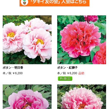
ボタン・明日香
ボタン・紅獅子
本／秋
￥6,200
本／秋
￥6,200
品切