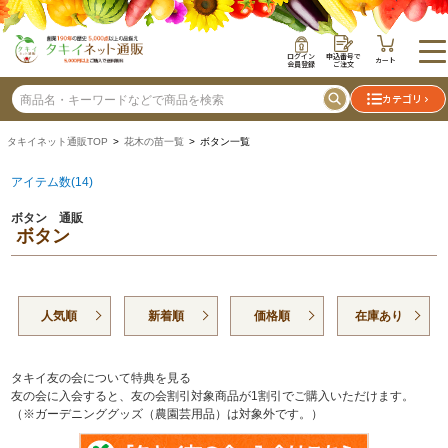
ログイン
申込番号で
カート
会員登録
ご注文
カテゴリ
タキイネット通販TOP
>
花木の苗一覧
> ボタン一覧
アイテム数(14)
ボタン 通販
ボタン
人気順
新着順
価格順
在庫あり
タキイ友の会について特典を見る
友の会に入会すると、友の会割引対象商品が1割引でご購入いただけます。
（※ガーデニンググッズ（農園芸用品）は対象外です。）