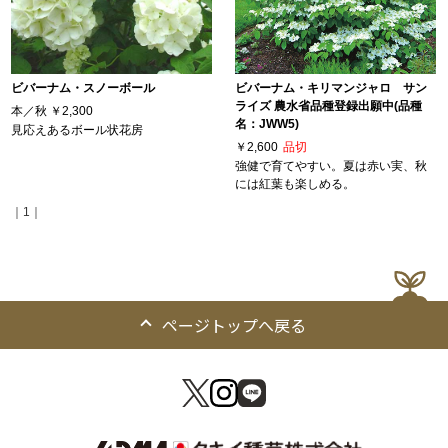
ビバーナム・スノーボール
ビバーナム・キリマンジャロ サン
ライズ 農水省品種登録出願中(品種
本／秋
￥2,300
名：JWW5)
見応えあるボール状花房
￥2,600
品切
強健で育てやすい。夏は赤い実、秋
には紅葉も楽しめる。
｜1｜
ページトップへ戻る