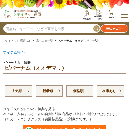
ログイン
申込番号で
カート
会員登録
ご注文
カテゴリ
タキイネット通販TOP
>
花木の苗一覧
> ビバーナム（オオデマリ）一覧
アイテム数(4)
ビバーナム 通販
ビバーナム（オオデマリ）
人気順
新着順
価格順
在庫あり
タキイ友の会について特典を見る
友の会に入会すると、友の会割引対象商品が1割引でご購入いただけます。
（※ガーデニンググッズ（農園芸用品）は対象外です。）