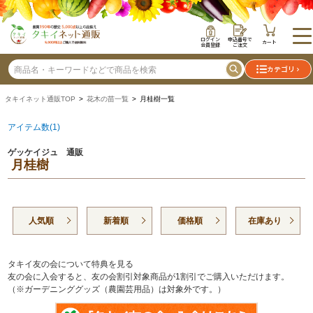
ログイン
申込番号で
カート
会員登録
ご注文
カテゴリ
タキイネット通販TOP
>
花木の苗一覧
> 月桂樹一覧
アイテム数(1)
ゲッケイジュ 通販
月桂樹
人気順
新着順
価格順
在庫あり
タキイ友の会について特典を見る
友の会に入会すると、友の会割引対象商品が1割引でご購入いただけます。
（※ガーデニンググッズ（農園芸用品）は対象外です。）