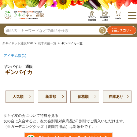
ログイン
申込番号で
カート
会員登録
ご注文
カテゴリ
タキイネット通販TOP
>
花木の苗一覧
> ギンバイカ一覧
アイテム数(1)
ギンバイカ 通販
ギンバイカ
人気順
新着順
価格順
在庫あり
タキイ友の会について特典を見る
友の会に入会すると、友の会割引対象商品が1割引でご購入いただけます。
（※ガーデニンググッズ（農園芸用品）は対象外です。）