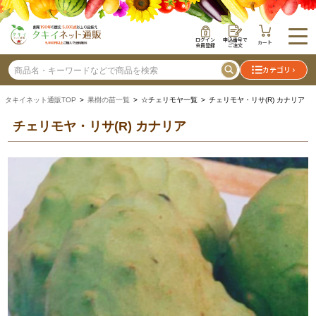
ログイン
申込番号で
カート
会員登録
ご注文
カテゴリ
タキイネット通販TOP
>
果樹の苗一覧
> ☆チェリモヤ一覧 > チェリモヤ・リサ(R) カナリア
チェリモヤ・リサ(R) カナリア