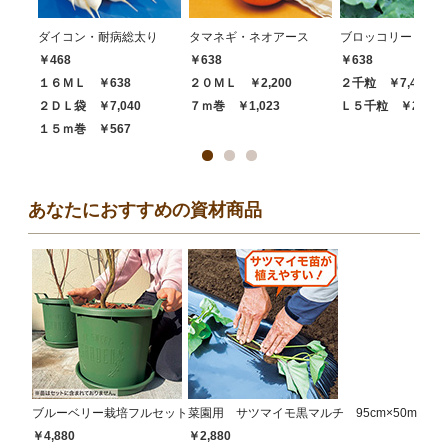
ダイコン・耐病総太り
タマネギ・ネオアース
ブロッコリー・ハイ
￥468
￥638
￥638
１６ＭＬ ￥638
２０ＭＬ ￥2,200
２千粒 ￥7,480
２ＤＬ袋 ￥7,040
７ｍ巻 ￥1,023
Ｌ５千粒 ￥20,68
１５ｍ巻 ￥567
あなたにおすすめの資材商品
ブルーベリー栽培フルセット
菜園用 サツマイモ黒マルチ 95cm×50m
￥4,880
￥2,880