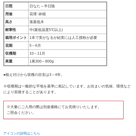
日照
日なた～半日陰
用途
花壇･鉢植
高さ
落葉低木
耐寒性
中(最低温度5℃以上)
栽培ポイント
1本で実がなるが結実には人工授粉が必要
花期
5～6月
収穫期
10～11月
果重
1果300～800g
●植え付けから収穫の目安は3～4年。
※収穫期は一般的な平地を基準に表記しています。お住まいの気候、環境など
により前後することがあります。
※大量にご入用の際は別途価格にてお見積りいたします。
ご照会ください。
アイコンの説明はこちら