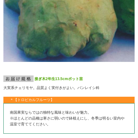
接ぎ木2年生13.5cmポット苗
大実系チェリモヤ。品質よく実付きがよい。バンレイシ科
＊【トロピカルフルーツ】
南国果実ならではの独特な風味と味わいが魅力。
※ほとんどの品種は寒さに弱いので鉢植えにし、冬季は明るい室内や
温室で育ててください。