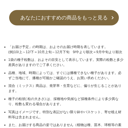
あなたにおすすめの商品をもっと見る
「お届け予定」の時期は、およそのお届け時期を表しています。
(例)10/上～12/下＝10月上旬～12月下旬 9/中より順次＝9月中旬より順次
1袋の種子粒数は、およその目安として表示しています。実際の粒数と多少
差異がありますのでご了承ください。
品種、地域、時期によっては、すぐには播種できない種子があります。必
ずご当地にて、播種が可能かご確認のうえ、お買い求めください。
混合（ミックス）商品は、発芽率・生育などに、偏りが生じることがあり
ます。
種子の粒状( 粒の大きさ) は、採種地や気候など採種条件により多少異な
り、粒数も変わる場合があります。
写真はイメージです。特別な表記がない限り鉢やバスケット、寄せ植え材
料等は含まれません。
また、お届けする商品の姿ではありません（植物は種、苗木、球根等の素