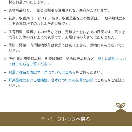
材をお届けいたします）。
資材商品など、一部会員割引が適用されない商品がございます。
花期、収穫期（○○どり）、高さ、収穫重量などの性質は、一般平坦地にお
ける適期栽培でのおおよその目安です。
生育日数、収穫までの年数などは、定植後のおおよその目安です。高さは
成長した際のおおよその表示です。お届け時の高さではありません。
果樹・野菜・有用植物以外は食用ではありません、動物にも与えないでく
ださい。
PVP 農水省登録品種、R 登録商標、契約販売品種など、
詳しい説明につい
てはこちらをご覧ください。
お届け種苗と表記マークについてはこちら
をご覧ください。
野菜品種における耐病性、台木についての記号の説明
はこちらをご確認く
ださい。
ページトップへ戻る