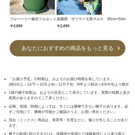
ブルーベリー栽培フルセット
菜園用 サツマイモ黒マルチ 95cm×50m
￥4,880
￥2,880
あなたにおすすめの商品をもっと見る
「お届け予定」の時期は、およそのお届け時期を表しています。
(例)10/上～12/下＝10月上旬～12月下旬 9/中より順次＝9月中旬より順次
1袋の種子粒数は、およその目安として表示しています。実際の粒数と多少
差異がありますのでご了承ください。
品種、地域、時期によっては、すぐには播種できない種子があります。必
ずご当地にて、播種が可能かご確認のうえ、お買い求めください。
混合（ミックス）商品は、発芽率・生育などに、偏りが生じることがあり
ます。
種子の粒状( 粒の大きさ) は、採種地や気候など採種条件により多少異な