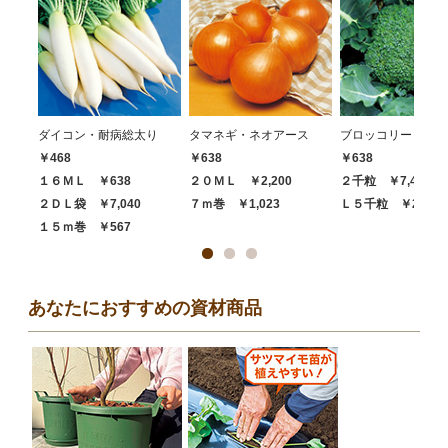
ダイコン・耐病総太り
タマネギ・ネオアース
ブロッコリー・ハイ
￥468
￥638
￥638
１６ＭＬ ￥638
２０ＭＬ ￥2,200
２千粒 ￥7,480
２ＤＬ袋 ￥7,040
７ｍ巻 ￥1,023
Ｌ５千粒 ￥20,68
１５ｍ巻 ￥567
あなたにおすすめの資材商品