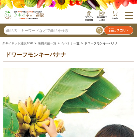
ログイン
申込番号で
カート
会員登録
ご注文
カテゴリ
タキイネット通販TOP
>
果樹の苗一覧
> ☆バナナ一覧 > ドワーフモンキーバナナ
ドワーフモンキーバナナ