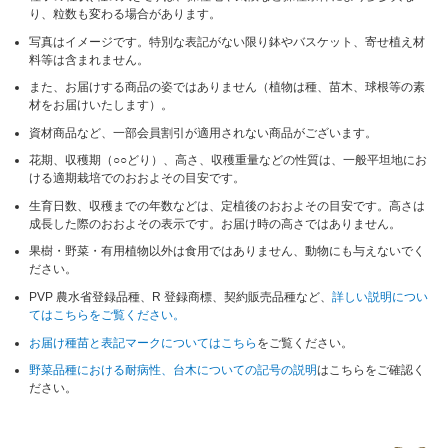
り、粒数も変わる場合があります。
写真はイメージです。特別な表記がない限り鉢やバスケット、寄せ植え材
料等は含まれません。
また、お届けする商品の姿ではありません（植物は種、苗木、球根等の素
材をお届けいたします）。
資材商品など、一部会員割引が適用されない商品がございます。
花期、収穫期（○○どり）、高さ、収穫重量などの性質は、一般平坦地にお
ける適期栽培でのおおよその目安です。
生育日数、収穫までの年数などは、定植後のおおよその目安です。高さは
成長した際のおおよその表示です。お届け時の高さではありません。
果樹・野菜・有用植物以外は食用ではありません、動物にも与えないでく
ださい。
PVP 農水省登録品種、R 登録商標、契約販売品種など、
詳しい説明につい
てはこちらをご覧ください。
お届け種苗と表記マークについてはこちら
をご覧ください。
野菜品種における耐病性、台木についての記号の説明
はこちらをご確認く
ださい。