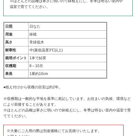
※ほとんどの品種は寒さに弱いので鉢植えにし、冬季は明るい室内や
温室で育ててください。
日照
日なた
用途
鉢植
高さ
常緑低木
耐寒性
中(最低温度3℃以上)
栽培ポイント
1本で結実
収穫期
8～10月
果長
1果約10cm
●植え付けから収穫の目安は約2年。
※収穫期は一般的な平地を基準に表記しています。お住まいの気候、環境など
により前後することがあります。
※ほとんどの品種は寒さに弱いので鉢植えにし、冬季は明るい室内や温室で育
ててください。
※大量にご入用の際は別途価格にてお見積りいたします。