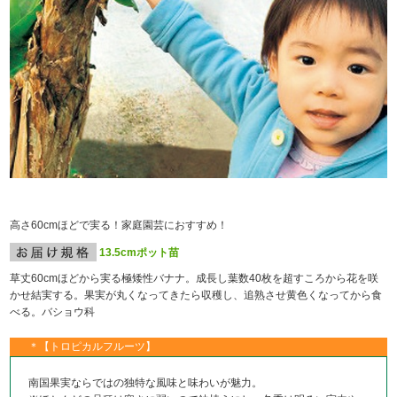
高さ60cmほどで実る！家庭園芸におすすめ！
13.5cmポット苗
草丈60cmほどから実る極矮性バナナ。成長し葉数40枚を超すころから花を咲
かせ結実する。果実が丸くなってきたら収穫し、追熟させ黄色くなってから食
べる。バショウ科
＊【トロピカルフルーツ】
南国果実ならではの独特な風味と味わいが魅力。