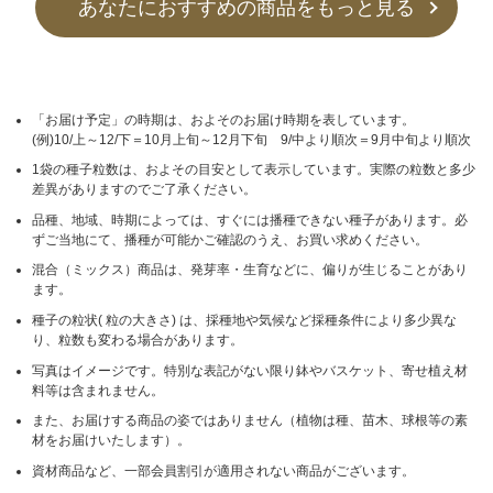
あなたにおすすめの商品をもっと見る
「お届け予定」の時期は、およそのお届け時期を表しています。
(例)10/上～12/下＝10月上旬～12月下旬 9/中より順次＝9月中旬より順次
1袋の種子粒数は、およその目安として表示しています。実際の粒数と多少
差異がありますのでご了承ください。
品種、地域、時期によっては、すぐには播種できない種子があります。必
ずご当地にて、播種が可能かご確認のうえ、お買い求めください。
混合（ミックス）商品は、発芽率・生育などに、偏りが生じることがあり
ます。
種子の粒状( 粒の大きさ) は、採種地や気候など採種条件により多少異な
り、粒数も変わる場合があります。
写真はイメージです。特別な表記がない限り鉢やバスケット、寄せ植え材
料等は含まれません。
また、お届けする商品の姿ではありません（植物は種、苗木、球根等の素
材をお届けいたします）。
資材商品など、一部会員割引が適用されない商品がございます。