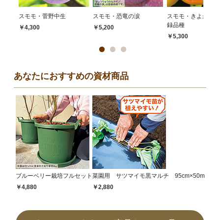
スモモ・菅野中生
スモモ・恐竜の涙
スモモ・きよか 農
録品種
￥4,300
￥5,200
￥5,300
あなたにおすすめの資材商品
ブルーベリー栽培フルセット
菜園用 サツマイモ黒マルチ 95cm×50m
￥4,880
￥2,880