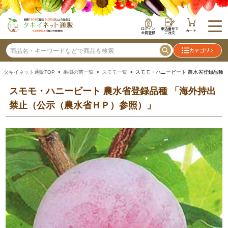
ログイン
申込番号で
カート
会員登録
ご注文
カテゴリ
タキイネット通販TOP
>
果樹の苗一覧
>
スモモ一覧
> スモモ・ハニービート 農水省登録品種
スモモ・ハニービート 農水省登録品種
「海外持出
禁止（公示（農水省ＨＰ）参照）」