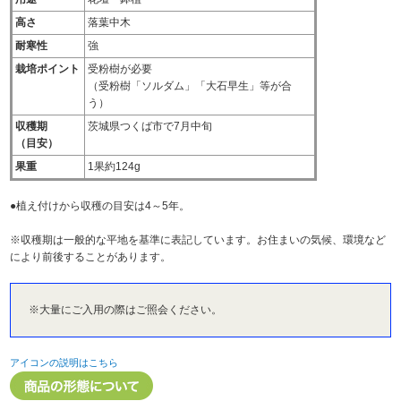
高さ
落葉中木
耐寒性
強
栽培ポイント
受粉樹が必要
（受粉樹「ソルダム」「大石早生」等が合
う）
収穫期
茨城県つくば市で7月中旬
（目安）
果重
1果約124g
●植え付けから収穫の目安は4～5年。
※収穫期は一般的な平地を基準に表記しています。お住まいの気候、環境など
により前後することがあります。
※大量にご入用の際はご照会ください。
アイコンの説明はこちら