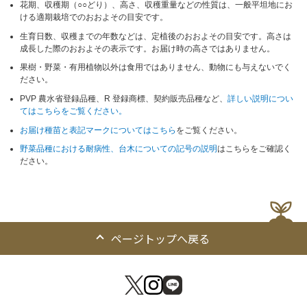
花期、収穫期（○○どり）、高さ、収穫重量などの性質は、一般平坦地にお
ける適期栽培でのおおよその目安です。
生育日数、収穫までの年数などは、定植後のおおよその目安です。高さは
成長した際のおおよその表示です。お届け時の高さではありません。
果樹・野菜・有用植物以外は食用ではありません、動物にも与えないでく
ださい。
PVP 農水省登録品種、R 登録商標、契約販売品種など、
詳しい説明につい
てはこちらをご覧ください。
お届け種苗と表記マークについてはこちら
をご覧ください。
野菜品種における耐病性、台木についての記号の説明
はこちらをご確認く
ださい。
ページトップへ戻る