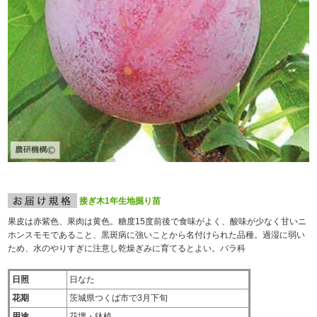
接ぎ木1年生地掘り苗
果皮は赤紫色、果肉は黄色。糖度15度前後で食味がよく、酸味が少なく甘いニ
ホンスモモであること、黒斑病に強いことから名付けられた品種。過湿に弱い
ため、水のやりすぎに注意し乾燥ぎみに育てるとよい。バラ科
日照
日なた
花期
茨城県つくば市で3月下旬
用途
花壇・鉢植