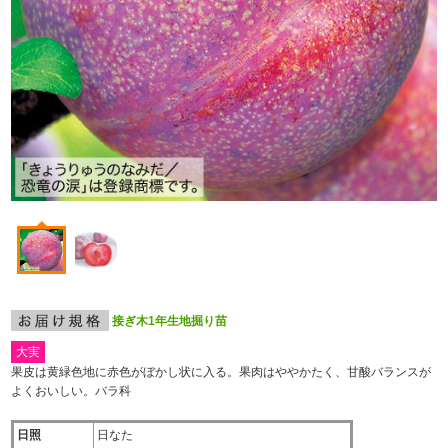
接ぎ木1年生地掘り苗
大実
果皮は黄緑色地に赤色がぼかし状に入る。果肉はややかたく、甘酸バランスが
よくおいしい。バラ科
日照
日なた