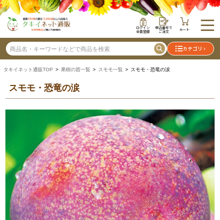
ログイン
申込番号で
カート
会員登録
ご注文
カテゴリ
タキイネット通販TOP
>
果樹の苗一覧
>
スモモ一覧
> スモモ・恐竜の涙
スモモ・恐竜の涙