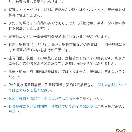
り、粒数も変わる場合があります。
写真はイメージです。特別な表記がない限り鉢やバスケット、寄せ植え材
料等は含まれません。
また、お届けする商品の姿ではありません（植物は種、苗木、球根等の素
材をお届けいたします）。
資材商品など、一部会員割引が適用されない商品がございます。
花期、収穫期（○○どり）、高さ、収穫重量などの性質は、一般平坦地にお
ける適期栽培でのおおよその目安です。
生育日数、収穫までの年数などは、定植後のおおよその目安です。高さは
成長した際のおおよその表示です。お届け時の高さではありません。
果樹・野菜・有用植物以外は食用ではありません、動物にも与えないでく
ださい。
PVP 農水省登録品種、R 登録商標、契約販売品種など、
詳しい説明につい
てはこちらをご覧ください。
お届け種苗と表記マークについてはこちら
をご覧ください。
野菜品種における耐病性、台木についての記号の説明
はこちらをご確認く
ださい。