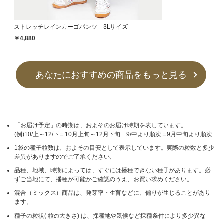
ストレッチレインカーゴパンツ 3Lサイズ
￥4,880
あなたにおすすめの商品をもっと見る
「お届け予定」の時期は、およそのお届け時期を表しています。
(例)10/上～12/下＝10月上旬～12月下旬 9/中より順次＝9月中旬より順次
1袋の種子粒数は、およその目安として表示しています。実際の粒数と多少
差異がありますのでご了承ください。
品種、地域、時期によっては、すぐには播種できない種子があります。必
ずご当地にて、播種が可能かご確認のうえ、お買い求めください。
混合（ミックス）商品は、発芽率・生育などに、偏りが生じることがあり
ます。
種子の粒状( 粒の大きさ) は、採種地や気候など採種条件により多少異な