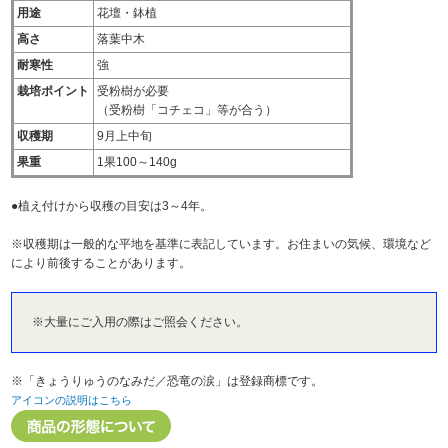
用途
花壇・鉢植
高さ
落葉中木
耐寒性
強
栽培ポイント
受粉樹が必要
（受粉樹「コチェコ」等が合う）
収穫期
9月上中旬
果重
1果100～140g
●植え付けから収穫の目安は3～4年。
※収穫期は一般的な平地を基準に表記しています。お住まいの気候、環境など
により前後することがあります。
※大量にご入用の際はご照会ください。
※「きょうりゅうのなみだ／恐竜の涙」は登録商標です。
アイコンの説明はこちら