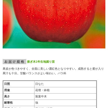
接ぎ木1年生地掘り苗
果皮が色づきやすく、全面に美しい濃紅色となりやすい。成熟すると蜜が入り
果汁も十分。甘酸バランスがよい味わい。バラ科
日照
日なた
用途
花壇・鉢植
高さ
落葉中木
耐寒性
強