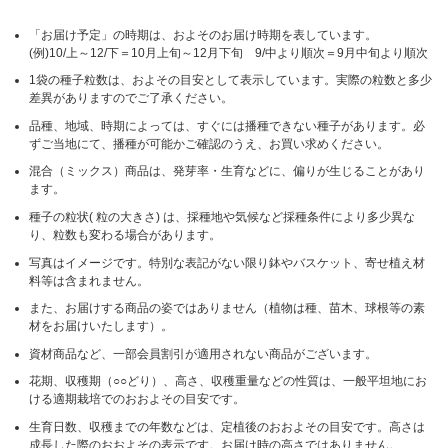
「お届け予定」の時期は、およそのお届け時期を表しています。
(例)10/上～12/下＝10月上旬～12月下旬 9/中より順次＝9月中旬より順次
1袋の種子粒数は、およその目安として表示しています。実際の粒数と多少
差異がありますのでご了承ください。
品種、地域、時期によっては、すぐには播種できない種子があります。必
ずご当地にて、播種が可能かご確認のうえ、お買い求めください。
混合（ミックス）商品は、発芽率・生育などに、偏りが生じることがあり
ます。
種子の粒状( 粒の大きさ) は、採種地や気候など採種条件により多少異な
り、粒数も変わる場合があります。
写真はイメージです。特別な表記がない限り鉢やバスケット、寄せ植え材
料等は含まれません。
また、お届けする商品の姿ではありません（植物は種、苗木、球根等の素
材をお届けいたします）。
資材商品など、一部会員割引が適用されない商品がございます。
花期、収穫期（○○どり）、高さ、収穫重量などの性質は、一般平坦地にお
ける適期栽培でのおおよその目安です。
生育日数、収穫までの年数などは、定植後のおおよその目安です。高さは
成長した際のおおよその表示です。お届け時の高さではありません。