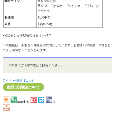
栽培ポイント
受粉樹が必要
受粉樹に「はるか」「つがる姫」「王林」な
どが合う。
収穫期
11月中旬
果重
1果約350g
●植え付けから収穫の目安は3～4年。
※収穫期は一般的な平地を基準に表記しています。お住まいの気候、環境など
により前後することがあります。
※大量にご入用の際はご照会ください。
アイコンの説明はこちら
落葉中木
強