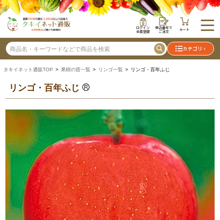
ログイン
申込番号で
カート
会員登録
ご注文
カテゴリ
タキイネット通販TOP
>
果樹の苗一覧
>
リンゴ一覧
> リンゴ・百年ふじ
リンゴ・百年ふじ