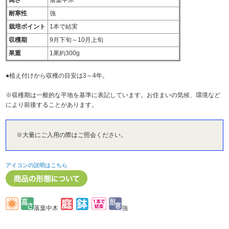
耐寒性
強
栽培ポイント
1本で結実
収穫期
9月下旬～10月上旬
果重
1果約300g
●植え付けから収穫の目安は3～4年。
※収穫期は一般的な平地を基準に表記しています。お住まいの気候、環境など
により前後することがあります。
※大量にご入用の際はご照会ください。
アイコンの説明はこちら
落葉中木
強