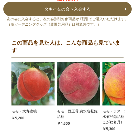
タキイ友の会へ入会する
友の会に入会すると、友の会割引対象商品が1割引でご購入いただけます。
（※ガーデニンググッズ（農園芸用品）は対象外です。）
この商品を見た人は、こんな商品も見ていま
す
モモ・大寿蜜桃
モモ・西王母 農水省登録
モモ・ラストゴール
品種
水省登録品種（品種
￥5,200
こがね名月）
￥4,600
￥5,300