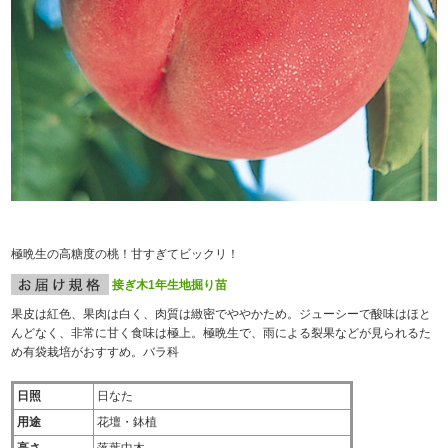
極晩生の高糖度の桃！甘すぎてビックリ！
接ぎ木1年生地掘り苗
果皮は紅色、果肉は白く、肉質は緻密でややかため。ジューシーで酸味はほと
んどなく、非常に甘く食味は極上。極晩生で、雨による裂果などが見られるた
め有袋栽培がおすすめ。バラ科
日照
日なた
用途
花壇・鉢植
高さ
落葉中木