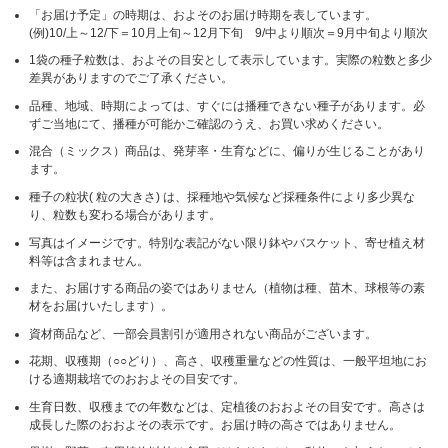
「お届け予定」の時期は、およそのお届け時期を表しています。
(例)10/上～12/下＝10月上旬～12月下旬 9/中より順次＝9月中旬より順次
1袋の種子粒数は、およその目安として表示しています。実際の粒数と多少
差異がありますのでご了承ください。
品種、地域、時期によっては、すぐには播種できない種子があります。必
ずご当地にて、播種が可能かご確認のうえ、お買い求めください。
混合（ミックス）商品は、発芽率・生育などに、偏りが生じることがあり
ます。
種子の粒状( 粒の大きさ) は、採種地や気候など採種条件により多少異な
り、粒数も変わる場合があります。
写真はイメージです。特別な表記がない限り鉢やバスケット、寄せ植え材
料等は含まれません。
また、お届けする商品の姿ではありません（植物は種、苗木、球根等の素
材をお届けいたします）。
資材商品など、一部会員割引が適用されない商品がございます。
花期、収穫期（○○どり）、高さ、収穫重量などの性質は、一般平坦地にお
ける適期栽培でのおおよその目安です。
生育日数、収穫までの年数などは、定植後のおおよその目安です。高さは
成長した際のおおよその表示です。お届け時の高さではありません。