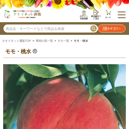
ログイン
申込番号で
カート
会員登録
ご注文
カテゴリ
タキイネット通販TOP
>
果樹の苗一覧
>
モモ一覧
> モモ・桃水
モモ・桃水