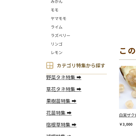
みかん
モモ
ヤマモモ
ライム
ラズベリー
リンゴ
こ
レモン
カテゴリ特集から探す
野菜タネ特集 ➡
草花タネ特集 ➡
果樹苗特集 ➡
花苗特集 ➡
白実ザク
宿根草特集 ➡
￥3,000