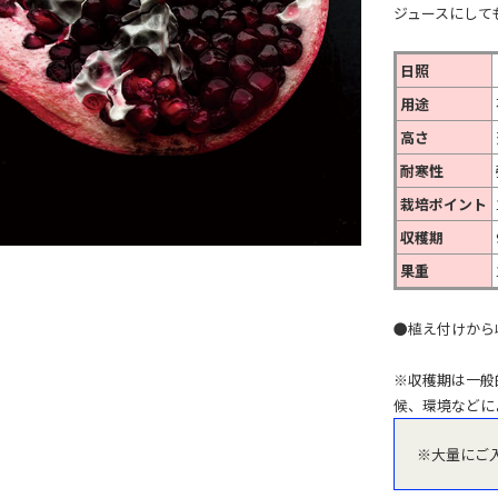
ジュースにして
日照
用途
高さ
耐寒性
栽培ポイント
収穫期
果重
●植え付けから
※収穫期は一般
候、環境などに
※大量にご