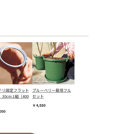
チリ固定フラット
ブルーベリー栽培フル
 30cm 1組（400
セット
￥4,880
000