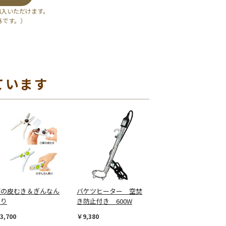
購入いただけます。
外です。）
ています
栗の皮むき＆ぎんなん
バケツヒーター 空焚
割り
き防止付き 600W
3,700
￥9,380