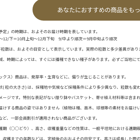
あなたにおすすめの商品をも
予定」の時期は、およそのお届け時期を表しています。
/上～12/下＝10月上旬～12月下旬 9/中より順次＝9月中旬より順次
子粒数は、およその目安として表示しています。実際の粒数と多少差異があり
域、時期によっては、すぐには播種できない種子があります。必ずご当地に
ックス）商品は、発芽率・生育などに、偏りが生じることがあります。
状( 粒の大きさ) は、採種地や気候など採種条件により多少異なり、粒数も変
メージです。特別な表記がない限り鉢やバスケット、寄せ植え材料等は含ま
届けする商品の姿ではありません（植物は種、苗木、球根等の素材をお届け
など、一部会員割引が適用されない商品がございます。
穫期（○○どり）、高さ、収穫重量などの性質は、一般平坦地における適期
、収穫までの年数などは、定植後のおおよその目安です。高さは成長した際