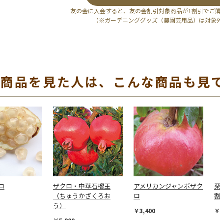
友の会に入会すると、友の会割引対象商品が1割引でご
（※ガーデニンググッズ（農園芸用品）は対象
の商品を見た人は、こんな商品も見
ロ
ザクロ・中華石榴王
アメリカンジャンボザク
（ちゅうかざくろお
ロ
う）
￥3,400
￥