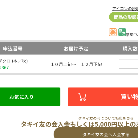
アイコンの説
落葉中
申込番号
お届け予定
購入数
クロ (本／秋)
１０月上旬～ １２月下旬
2367
買い
お気に入り
タキイ友の会について特典を見る
タキイ友の会入会もしくは5,000円以上
タキイ友の会へ入会する