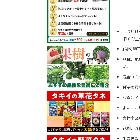
「お届け
(例)10
1袋の種
品種、地
い。
混合（ミ
種子の粒
写真はイ
また、お
資材商品
花期、収
生育日数