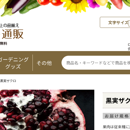
文字サイズ
ガーデニング
その他
グッズ
 黒実ザクロ
黒実ザ
果肉は従来種に