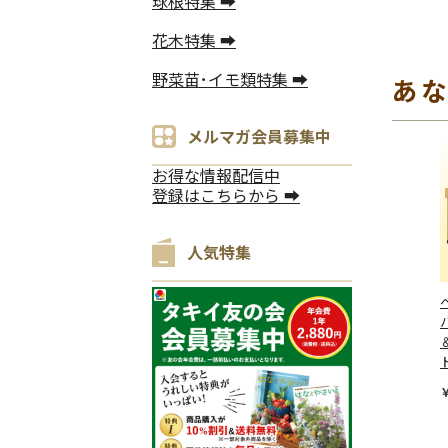
球根特集 ➡
花木特集 ➡
野菜苗･イモ類特集 ➡
あ
メルマガ会員募集中
お得な情報配信中
登録はこちらから ➡
人気特集
￥