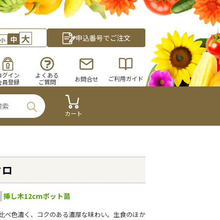
大
申込番号でご注文
中
小
ログイン
よくある
ご利用ガイド
お問合せ
会員登録
ご質問
カート
クロ
挿し木12cmポット苗
比べ色濃く、コクのある濃厚な味わい。生食のほか