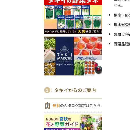
せん。
果樹・野
農水省登
お届け種
野菜品種
タキイからのご案内
無料
のカタログ請求はこちら