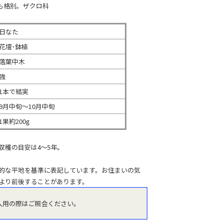
も格別。ザクロ科
日なた
花壇･鉢植
落葉中木
強
1本で結実
9月中旬～10月中旬
1果約200g
収穫の目安は4～5年。
的な平地を基準に表記しています。お住まいの気
より前後することがあります。
入用の際はご照会ください。