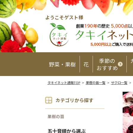
ようこそゲスト様
季節の
野菜・果樹
花
おすすめ
タキイネット通販TOP
>
果樹の苗一覧
>
ザクロ一覧
>
カテゴリから探す
果樹の苗
五十音順から選ぶ