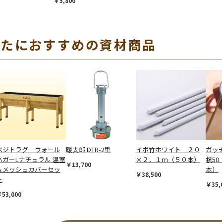
￥5,800
なたにおすすめの資材商品
ベジトラグ ウォール
暖太郎 DTR-2型
イボ竹ホワイト ２０
ガッ
ハガーLナチュラル 温室
×２．１ｍ（５０本）
杭50
￥13,700
＆メッシュカバーセッ
本）
￥38,500
ト
￥35,
53,000