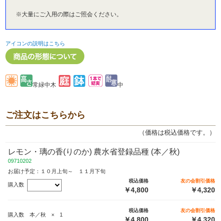
※大量にご入用の際はご照会ください。
アイコンの説明はこちら
常緑中木
中
ご注文はこちらから
（価格は税込価格です。）
レモン・璃の香(りのか) 農水省登録品種 (本／秋)
09710202
お届け予定：１０月上旬～ １１月下旬
税込価格
友の会割引価格
購入数
￥4,800
￥4,320
税込価格
友の会割引価格
購入数 本／秋 × 1
￥4,800
￥4,320