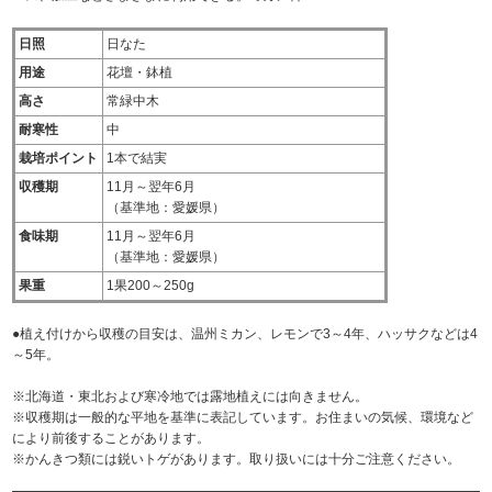
日照
日なた
用途
花壇・鉢植
高さ
常緑中木
耐寒性
中
栽培ポイント
1本で結実
収穫期
11月～翌年6月
（基準地：愛媛県）
食味期
11月～翌年6月
（基準地：愛媛県）
果重
1果200～250g
●植え付けから収穫の目安は、温州ミカン、レモンで3～4年、ハッサクなどは4
～5年。
※北海道・東北および寒冷地では露地植えには向きません。
※収穫期は一般的な平地を基準に表記しています。お住まいの気候、環境など
により前後することがあります。
※かんきつ類には鋭いトゲがあります。取り扱いには十分ご注意ください。