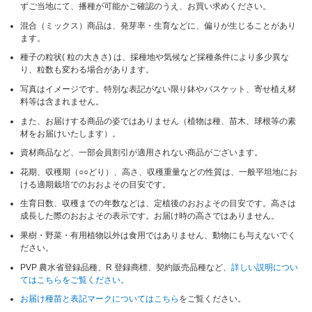
ずご当地にて、播種が可能かご確認のうえ、お買い求めください。
混合（ミックス）商品は、発芽率・生育などに、偏りが生じることがあり
ます。
種子の粒状( 粒の大きさ) は、採種地や気候など採種条件により多少異な
り、粒数も変わる場合があります。
写真はイメージです。特別な表記がない限り鉢やバスケット、寄せ植え材
料等は含まれません。
また、お届けする商品の姿ではありません（植物は種、苗木、球根等の素
材をお届けいたします）。
資材商品など、一部会員割引が適用されない商品がございます。
花期、収穫期（○○どり）、高さ、収穫重量などの性質は、一般平坦地にお
ける適期栽培でのおおよその目安です。
生育日数、収穫までの年数などは、定植後のおおよその目安です。高さは
成長した際のおおよその表示です。お届け時の高さではありません。
果樹・野菜・有用植物以外は食用ではありません、動物にも与えないでく
ださい。
PVP 農水省登録品種、R 登録商標、契約販売品種など、
詳しい説明につい
てはこちらをご覧ください。
お届け種苗と表記マークについてはこちら
をご覧ください。