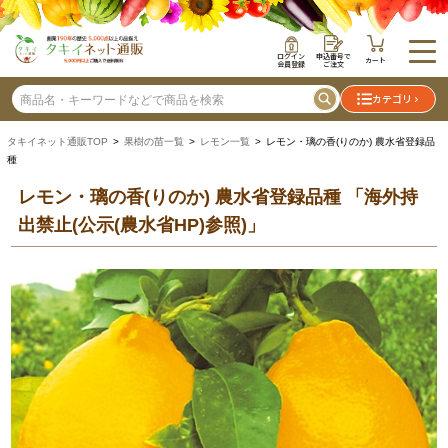
ログイン
申込番号で
カート
会員登録
ご注文
カテゴリ
タキイネット通販TOP
>
果樹の苗一覧
>
レモン一覧
> レモン・璃の香(りのか) 農水省登録品
種
レモン・璃の香(りのか) 農水省登録品種
「海外持
出禁止(公示(農水省HP)参照)」