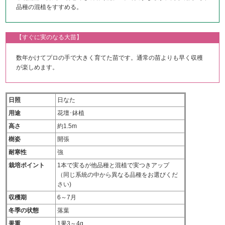
品種の混植をすすめる。
【すぐに実のなる大苗】
数年かけてプロの手で大きく育てた苗です。通常の苗よりも早く収穫
が楽しめます。
日照
日なた
用途
花壇･鉢植
高さ
約1.5m
樹姿
開張
耐寒性
強
栽培ポイント
1本で実るが他品種と混植で実つきアップ
（同じ系統の中から異なる品種をお選びくだ
さい)
収穫期
6～7月
冬季の状態
落葉
果重
1果3～4g