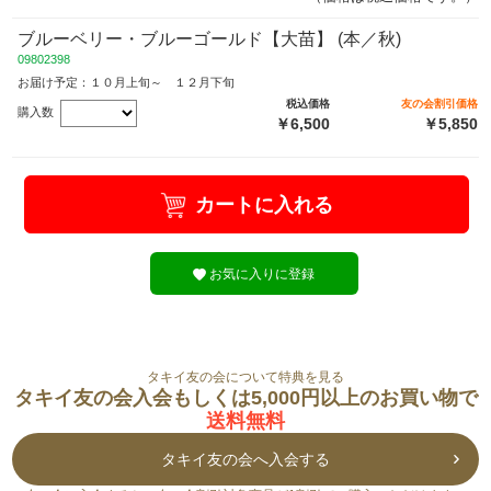
ブルーベリー・ブルーゴールド【大苗】 (本／秋)
09802398
お届け予定：１０月上旬～ １２月下旬
税込価格
友の会割引価格
購入数
￥6,500
￥5,850
カートに入れる
お気に入りに登録
タキイ友の会について特典を見る
タキイ友の会入会もしくは5,000円以上のお買い物で
送料無料
タキイ友の会へ入会する