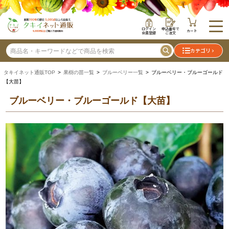
ログイン
申込番号で
カート
会員登録
ご注文
カテゴリ
タキイネット通販TOP
>
果樹の苗一覧
>
ブルーベリー一覧
> ブルーベリー・ブルーゴールド
【大苗】
ブルーベリー・ブルーゴールド【大苗】