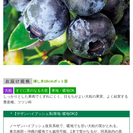
挿し木18cmポット苗
大粒
すぐに実のなる大苗
寒地・暖地OK
しっかりとした果肉でくずれにくく、日もちがよい大粒の果実。よく結実する
豊産種。ツツジ科
＊【サザンハイブッシュ系(寒地･暖地OK)】
ノーザンハイブッシュ改良系統で、暖地でも甘い大粒の実がとれる。
東北南部～沖縄の暖地でも栽培可能。1本で実がなるが、同系統内の異