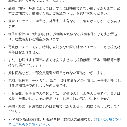
差異がありますのでご了承ください。
品種、地域、時期によっては、すぐには播種できない種子があります。必
ずご当地にて、播種が可能かご確認のうえ、お買い求めください。
混合（ミックス）商品は、発芽率・生育などに、偏りが生じることがあり
ます。
種子の粒状( 粒の大きさ) は、採種地や気候など採種条件により多少異な
り、粒数も変わる場合があります。
写真はイメージです。特別な表記がない限り鉢やバスケット、寄せ植え材
料等は含まれません。
また、お届けする商品の姿ではありません（植物は種、苗木、球根等の素
材をお届けいたします）。
資材商品など、一部会員割引が適用されない商品がございます。
花期、収穫期（○○どり）、高さ、収穫重量などの性質は、一般平坦地にお
ける適期栽培でのおおよその目安です。
生育日数、収穫までの年数などは、定植後のおおよその目安です。高さは
成長した際のおおよその表示です。お届け時の高さではありません。
果樹・野菜・有用植物以外は食用ではありません、動物にも与えないでく
ださい。
PVP 農水省登録品種、R 登録商標、契約販売品種など、
詳しい説明につい
てはこちらをご覧ください。