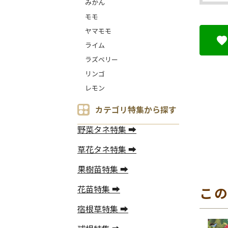
みかん
モモ
ヤマモモ
ライム
ラズベリー
リンゴ
レモン
カテゴリ特集から探す
野菜タネ特集 ➡
草花タネ特集 ➡
果樹苗特集 ➡
花苗特集 ➡
こ
宿根草特集 ➡