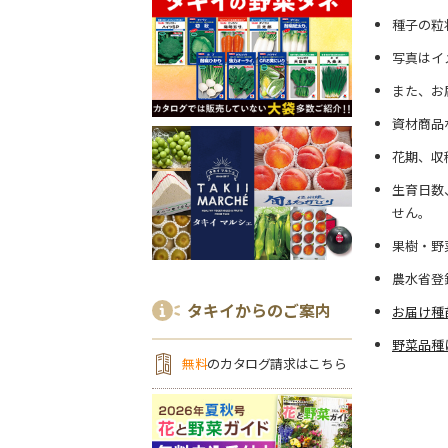
種子の粒
写真はイ
また、お
資材商品
花期、収
生育日数
せん。
果樹・野
農水省登
タキイからのご案内
お届け種
野菜品種
無料
のカタログ請求はこちら