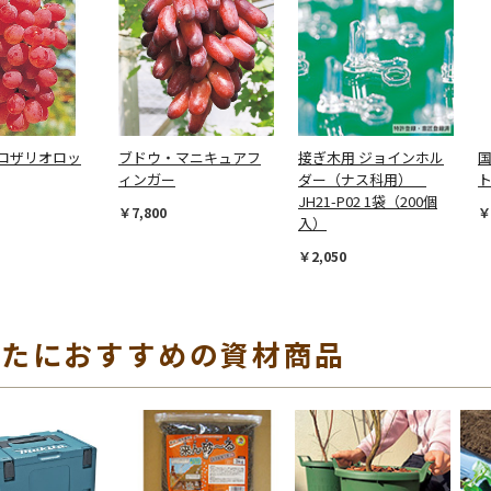
ロザリオロッ
ブドウ・マニキュアフ
接ぎ木用 ジョインホル
ィンガー
ダー（ナス科用）
ト
JH21-P02 1袋（200個
￥7,800
￥
入）
￥2,050
なたにおすすめの資材商品