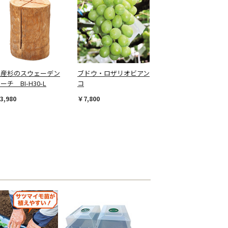
国産杉のスウェーデン
ブドウ・ロザリオビアン
ーチ BI-H30-L
コ
3,980
￥7,800