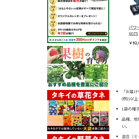
パワ
XGT5
￥92,
「お届け
(例)10
1袋の種
品種、地
い。
混合（ミ