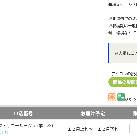
●植え付けから
※北海道での栽
※収穫期は一般
候、環境などに
※大量にご
アイコンの説
落葉つ
申込番号
お届け予定
ウ・サニールージュ (本／秋)
１２月上旬～ １２月下旬
0171