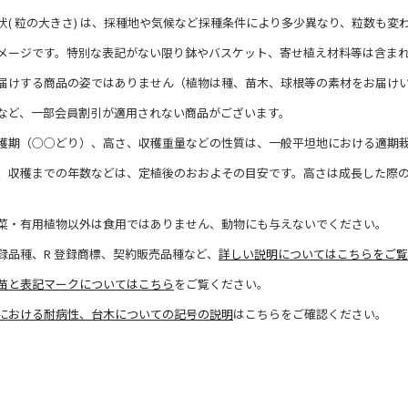
状( 粒の大きさ) は、採種地や気候など採種条件により多少異なり、粒数も変
メージです。特別な表記がない限り鉢やバスケット、寄せ植え材料等は含ま
届けする商品の姿ではありません（植物は種、苗木、球根等の素材をお届け
など、一部会員割引が適用されない商品がございます。
穫期（○○どり）、高さ、収穫重量などの性質は、一般平坦地における適期
、収穫までの年数などは、定植後のおおよその目安です。高さは成長した際
菜・有用植物以外は食用ではありません、動物にも与えないでください。
録品種、R 登録商標、契約販売品種など、
詳しい説明についてはこちらをご覧
苗と表記マークについてはこちら
をご覧ください。
における耐病性、台木についての記号の説明
はこちらをご確認ください。