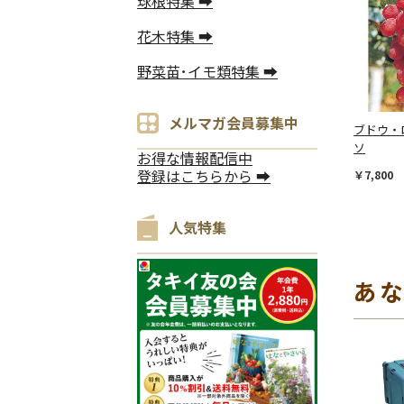
球根特集 ➡
花木特集 ➡
野菜苗･イモ類特集 ➡
メルマガ会員募集中
ブドウ・
ソ
お得な情報配信中
登録はこちらから ➡
￥7,800
人気特集
あ