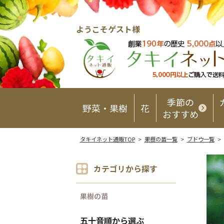
ようこそゲスト様
季節の
野菜・果樹
花
おすすめ
タキイネット通販TOP
>
果樹の苗一覧
>
ブドウ一覧
>
カテゴリから探す
果樹の苗
五十音順から選ぶ