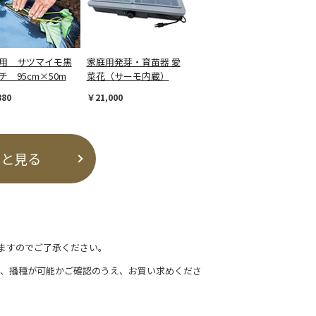
用 サツマイモ黒
家庭用発芽・育苗器 愛
チ 95cm×50m
菜花（サーモ内蔵）
880
￥21,000
っと見る
ますのでご了承ください。
て、播種が可能かご確認のうえ、お買い求めくださ