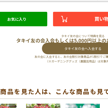
買い
お気に入り
タキイ友の会について特典を見る
タキイ友の会入会もしくは5,000円以上
タキイ友の会へ入会する
友の会に入会すると、友の会割引対象商品が1割引でご
（※ガーデニンググッズ（農園芸用品）は対象
の商品を見た人は、こんな商品も見