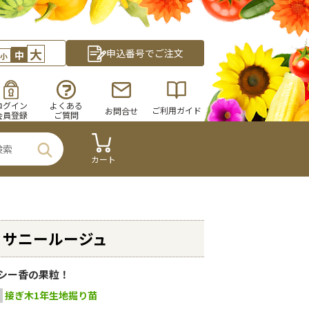
大
申込番号でご注文
中
小
ログイン
よくある
ご利用ガイド
お問合せ
会員登録
ご質問
カート
・サニールージュ
シー香の果粒！
接ぎ木1年生地掘り苗