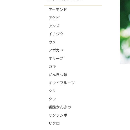
アーモンド
アケビ
アンズ
イチジク
ウメ
アボカド
オリーブ
カキ
かんきつ類
キウイフルーツ
クリ
クワ
香酸かんきつ
サクランボ
ザクロ