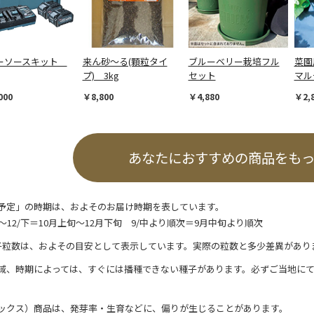
ーソースキット
来ん砂～る(顆粒タイ
ブルーベリー栽培フル
菜園
プ) 3kg
セット
マル
000
￥8,800
￥4,880
￥2,
あなたにおすすめの商品をも
予定」の時期は、およそのお届け時期を表しています。
/上～12/下＝10月上旬～12月下旬 9/中より順次＝9月中旬より順次
子粒数は、およその目安として表示しています。実際の粒数と多少差異があり
域、時期によっては、すぐには播種できない種子があります。必ずご当地に
ックス）商品は、発芽率・生育などに、偏りが生じることがあります。