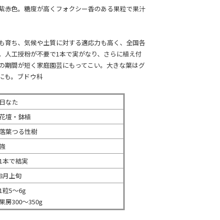
紫赤色。糖度が高くフォクシー香のある果粒で果汁
も育ち、気候や土質に対する適応力も高く、全国各
。人工授粉が不要で1本で実がなり、さらに植え付
の期間が短く家庭園芸にもってこい。大きな葉はグ
にも。ブドウ科
日なた
花壇・鉢植
落葉つる性樹
強
1本で結実
8月上旬
1粒5～6g
果房300～350g