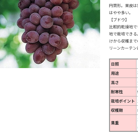
円筒形。果皮は
はやや多い。
【ブドウ】
比較的乾燥地で
地で栽培できる
けから収穫まで
リーンカーテン
日照
用途
高さ
耐寒性
栽培ポイント
収穫期
果重