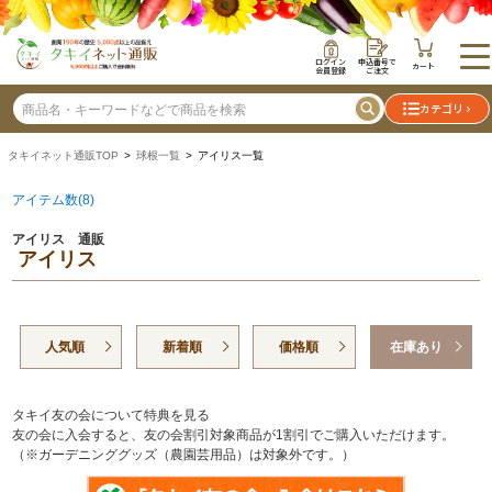
ログイン
申込番号で
カート
会員登録
ご注文
カテゴリ
タキイネット通販TOP
>
球根一覧
> アイリス一覧
アイテム数(8)
アイリス 通販
アイリス
人気順
新着順
価格順
在庫あり
タキイ友の会について特典を見る
友の会に入会すると、友の会割引対象商品が1割引でご購入いただけます。
（※ガーデニンググッズ（農園芸用品）は対象外です。）