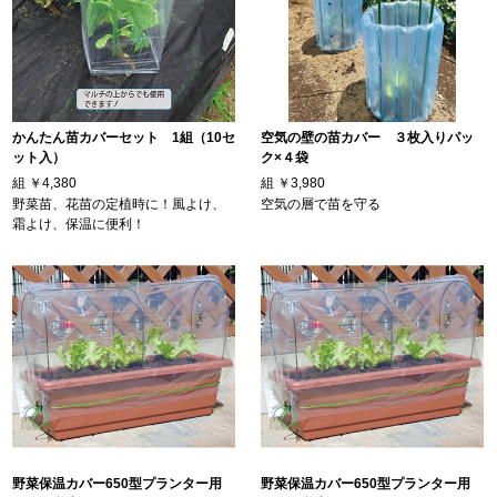
かんたん苗カバーセット 1組（10セ
空気の壁の苗カバー ３枚入りパッ
ット入）
ク×４袋
組
￥4,380
組
￥3,980
野菜苗、花苗の定植時に！風よけ、
空気の層で苗を守る
霜よけ、保温に便利！
野菜保温カバー650型プランター用
野菜保温カバー650型プランター用