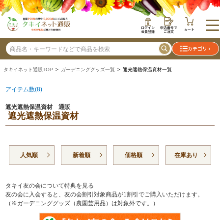
ログイン
申込番号で
カート
会員登録
ご注文
カテゴリ
タキイネット通販TOP
>
ガーデニンググッズ一覧
> 遮光遮熱保温資材一覧
アイテム数(8)
遮光遮熱保温資材 通販
遮光遮熱保温資材
人気順
新着順
価格順
在庫あり
タキイ友の会について特典を見る
友の会に入会すると、友の会割引対象商品が1割引でご購入いただけます。
（※ガーデニンググッズ（農園芸用品）は対象外です。）