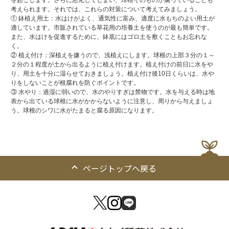
考えられます。それでは、これらの対策について考えてみましょう。
① 鉢植え用土：水はけがよく、通気性に富み、適度に水もちのよい用土が
適しています。市販されている草花用の培養土を使うのが最も簡単です。
また、水はけを促進するために、鉢底にはゴロ土を敷くこともお忘れな
く。
② 植え付け：深植えを嫌うので、浅植えにします。球根の上部３分の１～
２分の１程度が土から出るように植え付けます。植え付けの前日に水をや
り、用土を十分に湿らせておきましょう。植え付け後10日くらいは、水や
りをしないことが根腐れを防ぐポイントです。
③ 水やり：過湿に弱いので、水のやりすぎは禁物です。水を与える時は地
表から出ている球根に水がかからないように注意し、周りから与えましょ
う。球根のシワに水がたまると腐る原因になります。
ページトップへ戻る