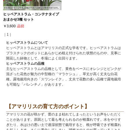
ヒッペアストラム・コンテナタイプ
おまかせ3種 セット
￥3,600
品切
｜1｜
ヒッペアストラムについて
ヒッペアストラムとはアマリリスの正式な学名です。ヒッペアストラムは
プラスチックのポットにあらかじめ植え付けられた状態のものや、見事に
開花した鉢物として、冬場によく出回ります。
ヒッペアストラムの品種
主なヒッペアストラムの品種として、黄色をベースにオレンジとピンクが
混ざった花色が魅力の中型種の「マラケシュ」、草丈が高く丈夫な白花
種。露地栽培向きの「スワンレイク」、丈夫で花数の多い品種で露地栽培
も可能な「バレンチノ」があります。
【アマリリスの育て方のポイント】
アマリリスの花が咲かず、蕾のまま枯れてしまったというお声をいただく
ことがあります。原因として最も考えられるのが根腐れです。水をやりす
ぎたり、水はけの悪い土で過湿状態で栽培すると、根が呼吸できず根腐れ
を起こします。さらに悪化してしまい、球根そのものが腐っていることも