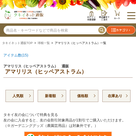
ログイン
申込番号で
カート
会員登録
ご注文
カテゴリ
タキイネット通販TOP
>
球根一覧
> アマリリス（ヒッペアストラム）一覧
アイテム数(15)
アマリリス（ヒッペアストラム） 通販
アマリリス（ヒッペアストラム）
人気順
新着順
価格順
在庫あり
タキイ友の会について特典を見る
友の会に入会すると、友の会割引対象商品が1割引でご購入いただけます。
（※ガーデニンググッズ（農園芸用品）は対象外です。）