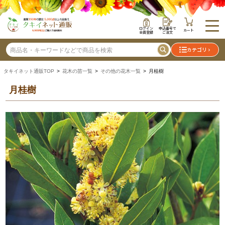
ログイン
申込番号で
カート
会員登録
ご注文
カテゴリ
タキイネット通販TOP
>
花木の苗一覧
>
その他の花木一覧
> 月桂樹
月桂樹