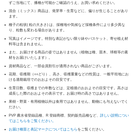
ずご当地にて、播種が可能かご確認のうえ、お買い求めください。
混合（ミックス）商品は、発芽率・生育などに、偏りが生じることがあり
ます。
種子の粒状( 粒の大きさ) は、採種地や気候など採種条件により多少異な
り、粒数も変わる場合があります。
写真はイメージです。特別な表記がない限り鉢やバスケット、寄せ植え材
料等は含まれません。
また、お届けする商品の姿ではありません（植物は種、苗木、球根等の素
材をお届けいたします）。
資材商品など、一部会員割引が適用されない商品がございます。
花期、収穫期（○○どり）、高さ、収穫重量などの性質は、一般平坦地にお
ける適期栽培でのおおよその目安です。
生育日数、収穫までの年数などは、定植後のおおよその目安です。高さは
成長した際のおおよその表示です。お届け時の高さではありません。
果樹・野菜・有用植物以外は食用ではありません、動物にも与えないでく
ださい。
PVP 農水省登録品種、R 登録商標、契約販売品種など、
詳しい説明につい
てはこちらをご覧ください。
お届け種苗と表記マークについてはこちら
をご覧ください。