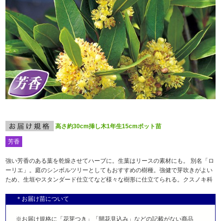
高さ約30cm挿し木1年生15cmポット苗
芳香
強い芳香のある葉を乾燥させてハーブに。生葉はリースの素材にも。 別名「ロ
ーリエ」。庭のシンボルツリーとしてもおすすめの樹種。強健で芽吹きがよい
ため、生垣やスタンダード仕立てなど様々な樹形に仕立てられる。クスノキ科
＊お届け苗について
※お届け規格に「花芽つき」「開花見込み」などの記載がない商品