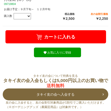
09719804
お届け予定：９月下旬～ １２月中旬
税込価格
友の会割引価格
購入数
￥2,500
￥2,250
カートに入れる
お気に入りに登録
タキイ友の会について特典を見る
タキイ友の会入会もしくは5,000円以上のお買い物で
送料無料
タキイ友の会へ入会する
友の会に入会すると、友の会割引対象商品が1割引でご購入いただけます。
（※ガーデニンググッズ（農園芸用品）は対象外です。）