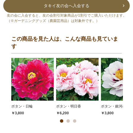
タキイ友の会へ入会する
友の会に入会すると、友の会割引対象商品が1割引でご購入いただけます。
（※ガーデニンググッズ（農園芸用品）は対象外です。）
この商品を見た人は、こんな商品も見ていま
す
ボタン・日輪
ボタン・明日香
ボタン・銀河の星
￥3,800
￥6,200
￥3,800