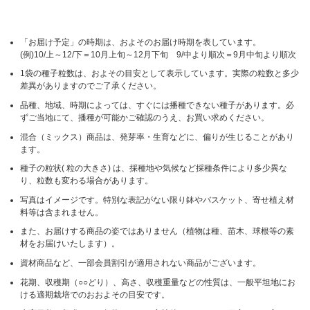
「お届け予定」の時期は、およそのお届け時期を表しています。
(例)10/上～12/下＝10月上旬～12月下旬 9/中より順次＝9月中旬より順次
1袋の種子粒数は、およその目安として表示しています。実際の粒数と多少
差異がありますのでご了承ください。
品種、地域、時期によっては、すぐには播種できない種子があります。必
ずご当地にて、播種が可能かご確認のうえ、お買い求めください。
混合（ミックス）商品は、発芽率・生育などに、偏りが生じることがあり
ます。
種子の粒状( 粒の大きさ) は、採種地や気候など採種条件により多少異な
り、粒数も変わる場合があります。
写真はイメージです。特別な表記がない限り鉢やバスケット、寄せ植え材
料等は含まれません。
また、お届けする商品の姿ではありません（植物は種、苗木、球根等の素
材をお届けいたします）。
資材商品など、一部会員割引が適用されない商品がございます。
花期、収穫期（○○どり）、高さ、収穫重量などの性質は、一般平坦地にお
ける適期栽培でのおおよその目安です。