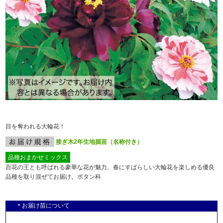
目を奪われる大輪花！
接ぎ木2年生地掘苗（名称付き）
品種おまかせミックス
百花の王とも呼ばれる豪華な花が魅力。春にすばらしい大輪花を楽しめる優良
品種を取り混ぜてお届け。ボタン科
＊お届け苗について