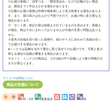
※お届け規格に「花芽つき」「開花見込み」などの記載がない商品
は、開花まで１年以上かかる場合があります。
※記載のお届け規格は作柄や個体差により多少前後する場合がありま
す。また、苗の高さは仕上がり予想ですので、お届け時に多少異なる
場合があります。
※「ポット苗」表記の苗は仮植えされているものを含みます。仮植え
の場合、根は十分にまわっておりませんが今後の生育に問題はありま
せん。
※苗木の先端を切り取った状態や、箱のサイズに合わせて先端を切っ
てお届けする場合があります。
●ミックスは品種を当方で選出し取り混ぜてのお届けです。写真と多少
異なる場合や品種が重複する場合があります。
※セット、ミックスの商品は、その1組の中で品種により株や球根の大
きさが異なります。
アイコンの説明はこちら
4～5月
落葉低木
強