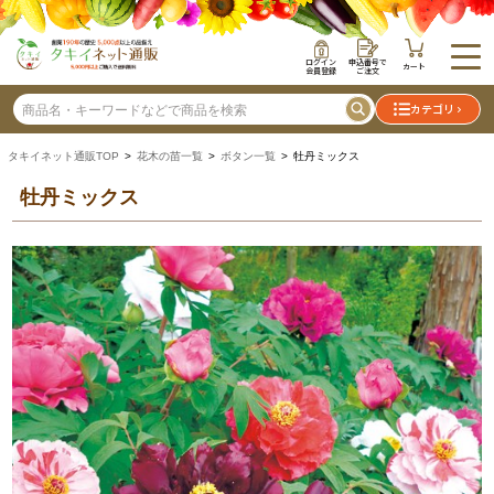
ログイン
申込番号で
カート
会員登録
ご注文
カテゴリ
タキイネット通販TOP
>
花木の苗一覧
>
ボタン一覧
> 牡丹ミックス
牡丹ミックス