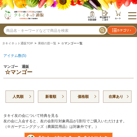
ログイン
申込番号で
カート
会員登録
ご注文
カテゴリ
タキイネット通販TOP
>
果樹の苗一覧
> ☆マンゴー一覧
アイテム数(5)
マンゴー 通販
☆マンゴー
人気順
新着順
価格順
在庫あり
タキイ友の会について特典を見る
友の会に入会すると、友の会割引対象商品が1割引でご購入いただけます。
（※ガーデニンググッズ（農園芸用品）は対象外です。）