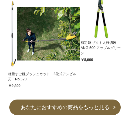
剪定鋏 ザクト太枝切鋏
ANG-500 アップルグリー
ン
￥8,000
軽量すご腕プッシュカット 2段式アンビル
刃 No.520
￥9,800
あなたにおすすめの商品をもっと見る