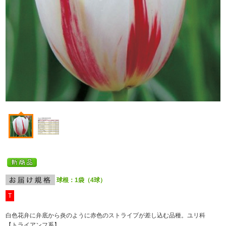
球根：1袋（4球）
T
白色花弁に弁底から炎のように赤色のストライプが差し込む品種。ユリ科
【トライアンフ系】