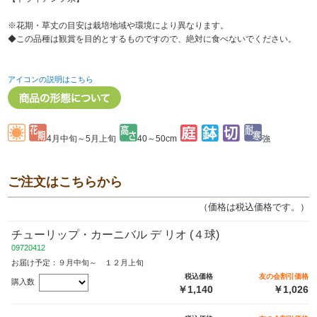
※花期・草丈の目安は栽培地域や環境により異なります。
◆この品種は観賞を目的とするものですので、絶対に食べないでください。
アイコンの説明はこちら
4月中旬～5月上旬
40～50cm
強
ご注文はこちらから
（価格は税込価格です。）
チューリップ・カーニバル デ リオ (４球)
09720412
お届け予定：９月中旬～ １２月上旬
税込価格
友の会割引価格
購入数
￥1,140
￥1,026