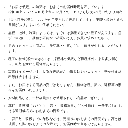
「お届け予定」の時期は、およそのお届け時期を表しています。
(例)10/上～12/下＝10月上旬～12月下旬 9/中より順次＝9月中旬より順次
1袋の種子粒数は、およその目安として表示しています。実際の粒数と多少
差異がありますのでご了承ください。
品種、地域、時期によっては、すぐには播種できない種子があります。必
ずご当地にて、播種が可能かご確認のうえ、お買い求めください。
混合（ミックス）商品は、発芽率・生育などに、偏りが生じることがあり
ます。
種子の粒状( 粒の大きさ) は、採種地や気候など採種条件により多少異な
り、粒数も変わる場合があります。
写真はイメージです。特別な表記がない限り鉢やバスケット、寄せ植え材
料等は含まれません。
また、お届けする商品の姿ではありません（植物は種、苗木、球根等の素
材をお届けいたします）。
資材商品など、一部会員割引が適用されない商品がございます。
花期、収穫期（○○どり）、高さ、収穫重量などの性質は、一般平坦地にお
ける適期栽培でのおおよその目安です。
生育日数、収穫までの年数などは、定植後のおおよその目安です。高さは
成長した際のおおよその表示です。お届け時の高さではありません。