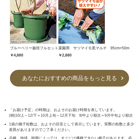
ブルーベリー栽培フルセット
菜園用 サツマイモ黒マルチ 95cm×50m
￥4,880
￥2,880
あなたにおすすめの商品をもっと見る
「お届け予定」の時期は、およそのお届け時期を表しています。
(例)10/上～12/下＝10月上旬～12月下旬 9/中より順次＝9月中旬より順次
1袋の種子粒数は、およその目安として表示しています。実際の粒数と多少
差異がありますのでご了承ください。
品種、地域、時期によっては、すぐには播種できない種子があります。必