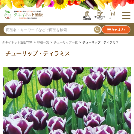
ログイン
申込番号で
カート
会員登録
ご注文
カテゴリ
タキイネット通販TOP
>
球根一覧
>
チューリップ一覧
> チューリップ・ティラミス
チューリップ・ティラミス