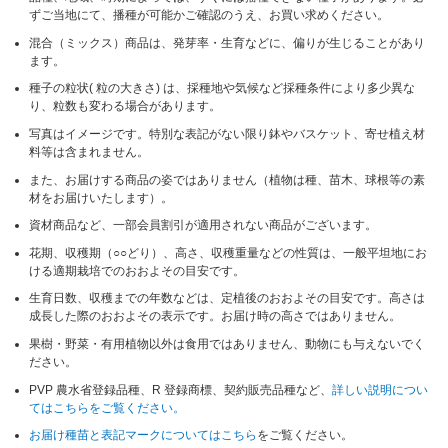
ずご当地にて、播種が可能かご確認のうえ、お買い求めください。
混合（ミックス）商品は、発芽率・生育などに、偏りが生じることがあり
ます。
種子の粒状( 粒の大きさ) は、採種地や気候など採種条件により多少異な
り、粒数も変わる場合があります。
写真はイメージです。特別な表記がない限り鉢やバスケット、寄せ植え材
料等は含まれません。
また、お届けする商品の姿ではありません（植物は種、苗木、球根等の素
材をお届けいたします）。
資材商品など、一部会員割引が適用されない商品がございます。
花期、収穫期（○○どり）、高さ、収穫重量などの性質は、一般平坦地にお
ける適期栽培でのおおよその目安です。
生育日数、収穫までの年数などは、定植後のおおよその目安です。高さは
成長した際のおおよその表示です。お届け時の高さではありません。
果樹・野菜・有用植物以外は食用ではありません、動物にも与えないでく
ださい。
PVP 農水省登録品種、R 登録商標、契約販売品種など、
詳しい説明につい
てはこちらをご覧ください。
お届け種苗と表記マークについてはこちら
をご覧ください。