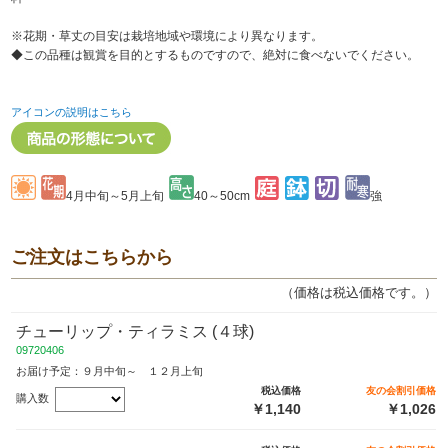
※花期・草丈の目安は栽培地域や環境により異なります。
◆この品種は観賞を目的とするものですので、絶対に食べないでください。
アイコンの説明はこちら
4月中旬～5月上旬
40～50cm
強
ご注文はこちらから
（価格は税込価格です。）
チューリップ・ティラミス (４球)
09720406
お届け予定：９月中旬～ １２月上旬
税込価格
友の会割引価格
購入数
￥1,140
￥1,026