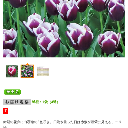
球根：1袋（4球）
T
赤紫の花弁に白覆輪の2色咲き。日陰や曇った日は赤紫が濃紫に見える。ユリ
科