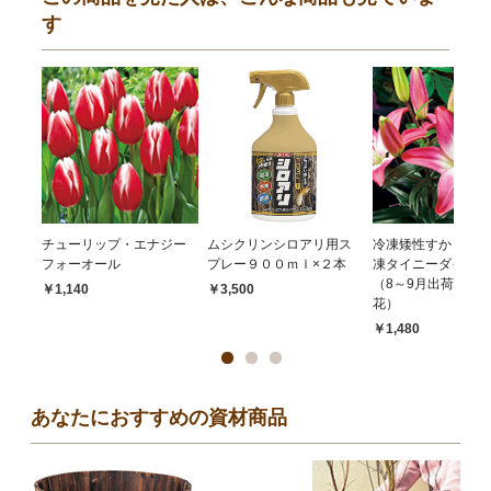
す
チューリップ・エナジー
ムシクリンシロアリ用ス
冷凍矮性すかし百合
フォーオール
プレー９００ｍｌ×２本
凍タイニーダイヤモ
（8～9月出荷 12月
￥1,140
￥3,500
花）
￥1,480
あなたにおすすめの資材商品