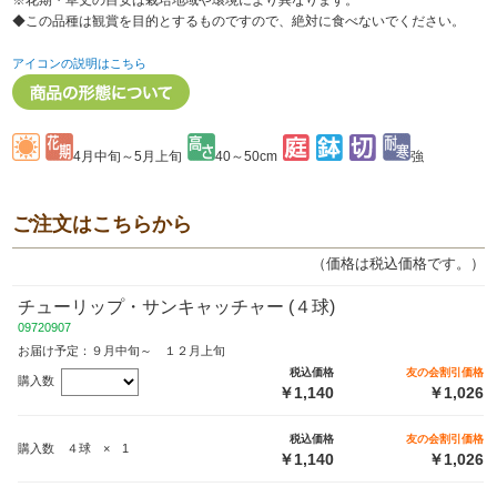
※花期・草丈の目安は栽培地域や環境により異なります。
◆この品種は観賞を目的とするものですので、絶対に食べないでください。
アイコンの説明はこちら
4月中旬～5月上旬
40～50cm
強
ご注文はこちらから
（価格は税込価格です。）
チューリップ・サンキャッチャー (４球)
09720907
お届け予定：９月中旬～ １２月上旬
税込価格
友の会割引価格
購入数
￥1,140
￥1,026
税込価格
友の会割引価格
購入数 ４球 × 1
￥1,140
￥1,026