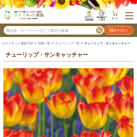
ログイン
申込番号で
カート
会員登録
ご注文
カテゴリ
タキイネット通販TOP
>
球根一覧
>
チューリップ一覧
> チューリップ・サンキャッチャー
チューリップ・サンキャッチャー