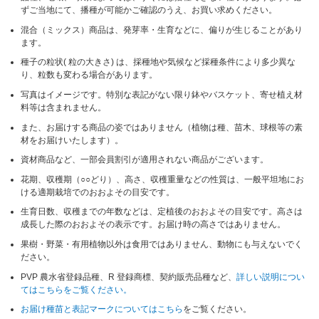
ずご当地にて、播種が可能かご確認のうえ、お買い求めください。
混合（ミックス）商品は、発芽率・生育などに、偏りが生じることがあり
ます。
種子の粒状( 粒の大きさ) は、採種地や気候など採種条件により多少異な
り、粒数も変わる場合があります。
写真はイメージです。特別な表記がない限り鉢やバスケット、寄せ植え材
料等は含まれません。
また、お届けする商品の姿ではありません（植物は種、苗木、球根等の素
材をお届けいたします）。
資材商品など、一部会員割引が適用されない商品がございます。
花期、収穫期（○○どり）、高さ、収穫重量などの性質は、一般平坦地にお
ける適期栽培でのおおよその目安です。
生育日数、収穫までの年数などは、定植後のおおよその目安です。高さは
成長した際のおおよその表示です。お届け時の高さではありません。
果樹・野菜・有用植物以外は食用ではありません、動物にも与えないでく
ださい。
PVP 農水省登録品種、R 登録商標、契約販売品種など、
詳しい説明につい
てはこちらをご覧ください。
お届け種苗と表記マークについてはこちら
をご覧ください。