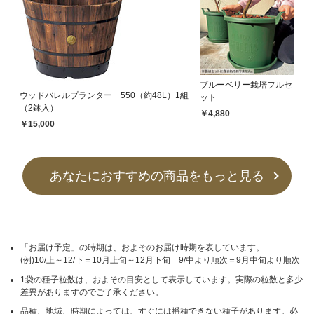
ブルーベリー栽培フルセ
ウッドバレルプランター 550（約48L）1組
ット
（2鉢入）
￥4,880
￥15,000
あなたにおすすめの商品をもっと見る
「お届け予定」の時期は、およそのお届け時期を表しています。
(例)10/上～12/下＝10月上旬～12月下旬 9/中より順次＝9月中旬より順次
1袋の種子粒数は、およその目安として表示しています。実際の粒数と多少
差異がありますのでご了承ください。
品種、地域、時期によっては、すぐには播種できない種子があります。必