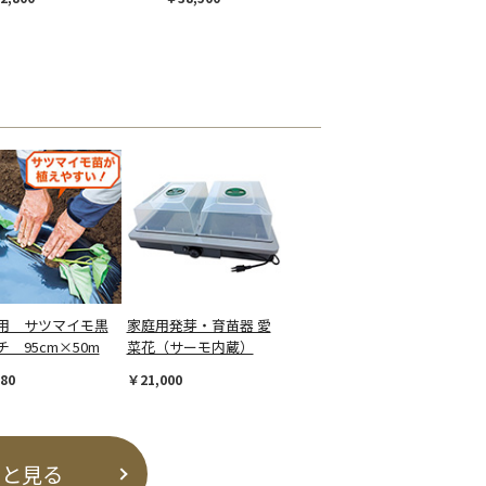
用 サツマイモ黒
家庭用発芽・育苗器 愛
 95cm×50m
菜花（サーモ内蔵）
80
￥21,000
っと見る