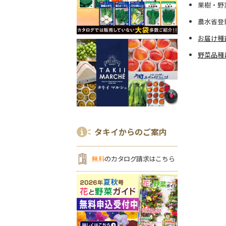
果樹・野
農水省登
お届け種
野菜品種
タキイからのご案内
無料
のカタログ請求はこちら