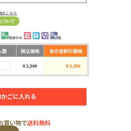
明はこちら
常緑中木
強
入数
税込価格
友の会割引価格
￥2,500
￥2,250
物かごに入れる
のお買い物で
送料無料