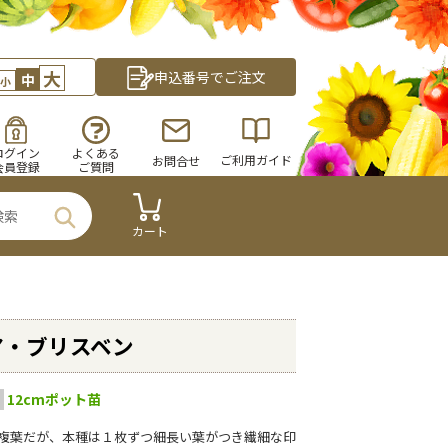
大
申込番号でご注文
中
小
ログイン
よくある
ご利用ガイド
お問合せ
会員登録
ご質問
カート
ア・ブリスベン
12cmポット苗
複葉だが、本種は１枚ずつ細長い葉がつき繊細な印