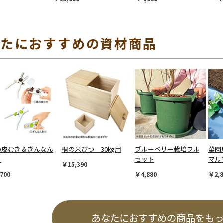
なたにおすすめの資材商品
の皮むき＆ぎんなん
桐の米びつ 30kg用
ブルーベリー栽培フル
菜園
り
セット
マルチ
￥15,390
700
￥4,880
￥2,8
あなたにおすすめの商品をも