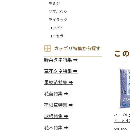
モミジ
ヤマボウシ
ライラック
ロウバイ
ロニセラ
カテゴリ特集から探す
こ
野菜タネ特集 ➡
草花タネ特集 ➡
果樹苗特集 ➡
花苗特集 ➡
宿根草特集 ➡
ハーブの
球根特集 ➡
４Ｌ×４
花木特集 ➡
￥5,900