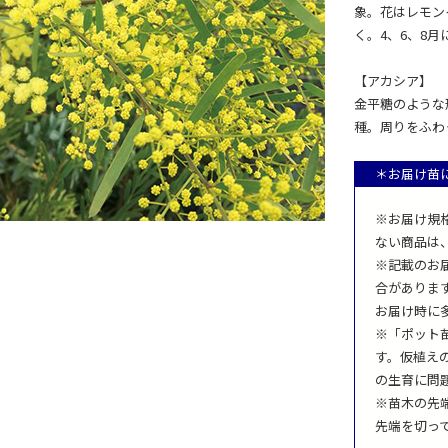
象。花はレモン
く。4、6、8
【アカシア】
金平糖のような
種。周りをふわ
＊お届け苗
※お届け規
ない商品は
※記載のお
合がありま
お届け時に
※「ポット
す。仮植え
の生育に問
※苗木の先
先端を切っ