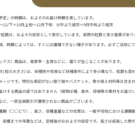
予定」の時期は、およそのお届け時期を表しています。
/上～12/下＝10月上旬～12月下旬 9/中より順次＝9月中旬より順次
子粒数は、およその目安として表示しています。実際の粒数と多少差異があり
域、時期によっては、すぐには播種できない種子があります。必ずご当地に
ックス）商品は、発芽率・生育などに、偏りが生じることがあります。
状( 粒の大きさ) は、採種地や気候など採種条件により多少異なり、粒数も変
メージです。特別な表記がない限り鉢やバスケット、寄せ植え材料等は含ま
届けする商品の姿ではありません（植物は種、苗木、球根等の素材をお届け
など、一部会員割引が適用されない商品がございます。
穫期（○○どり）、高さ、収穫重量などの性質は、一般平坦地における適期
、収穫までの年数などは、定植後のおおよその目安です。高さは成長した際