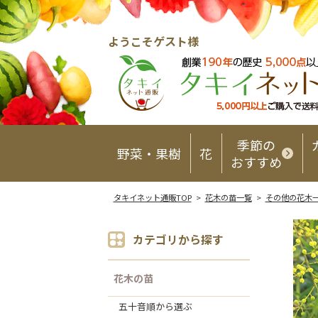
ようこそゲスト様
季節の
野菜・果樹
花
おすすめ
タキイネット通販TOP
>
花木の苗一覧
>
その他の花木
カテゴリから探す
花木の苗
五十音順から選ぶ