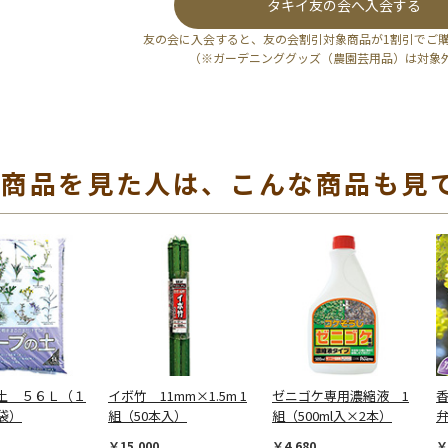
タキイ友の会へ入会する
友の会に入会すると、友の会割引対象商品が1割引でご
（※ガーデニンググッズ（農園芸用品）は対象
の商品を見た人は、こんな商品も見
土 ５６Ｌ（１
イボ竹 11mm×1.5m 1
ゼニゴケ専用濃縮液 1
袋）
組（50本入）
組（500ml入×2本）
￥15,000
￥4,680
￥