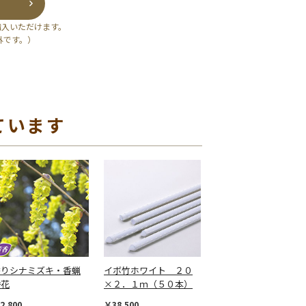
購入いただけます。
外です。）
ています
香りシナミズキ・香蝋
イボ竹ホワイト ２０
弁花
×２．１ｍ（５０本）
2,800
￥38,500