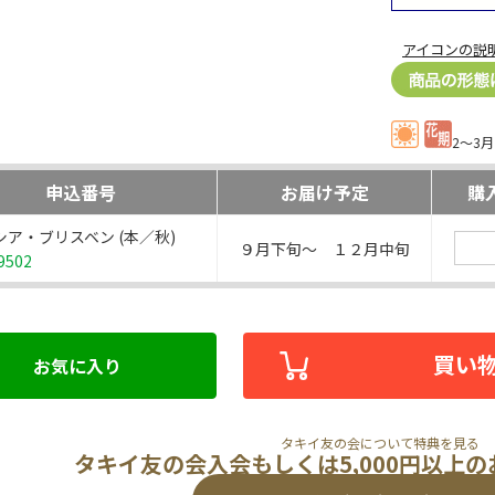
アイコンの説
2～3月
申込番号
お届け予定
購
シア・ブリスベン (本／秋)
９月下旬～ １２月中旬
9502
買い
お気に入り
タキイ友の会について特典を見る
タキイ友の会入会もしくは5,000円以上