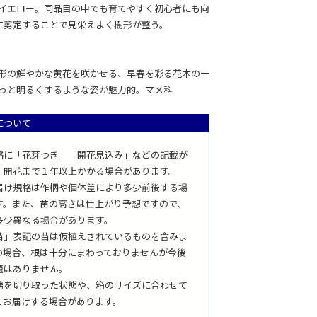
イエロー。同品目の中でも育てやすく初心者にも向
月に剪定することで見栄えよく樹形が整う。
形の鮮やかな黄花を咲かせる、早春を彩る花木の一
っと明るくするような姿が魅力的。マメ科
について
格に「花芽つき」「開花見込み」などの記載が
、開花まで１年以上かかる場合があります。
届け規格は作柄や個体差により多少前後する場
す。また、苗の高さは仕上がり予想ですので、
多少異なる場合があります。
苗」表記の苗は仮植えされているものを含みま
の場合、根は十分にまわっておりませんが今後
題はありません。
端を切り取った状態や、箱のサイズに合わせて
てお届けする場合があります。