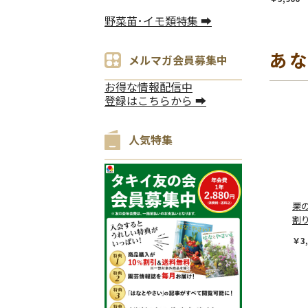
野菜苗･イモ類特集 ➡
あ
メルマガ会員募集中
お得な情報配信中
登録はこちらから ➡
人気特集
栗
割
￥3,