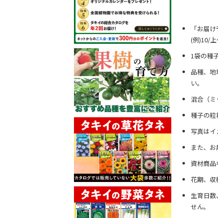
「お届け
(例)10
1袋の種
品種、地
い。
混合（ミ
種子の粒
写真はイ
また、お
資材商品
花期、収
生育日数
せん。