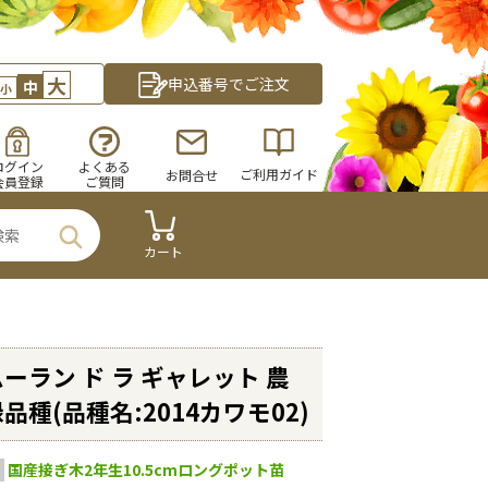
大
申込番号でご注文
中
小
ログイン
よくある
ご利用ガイド
お問合せ
会員登録
ご質問
カート
ーラン ド ラ ギャレット 農
品種(品種名:2014カワモ02)
国産接ぎ木2年生10.5cmロングポット苗