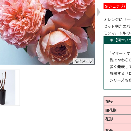
S(シュラブ)
オレンジにサー
ゼット咲きのバ
モンマルトルの
＊【河本バ
“マザー・
雅でやわら
多く発表し
展開する「
シリーズも
花径
開花期
花形
花色