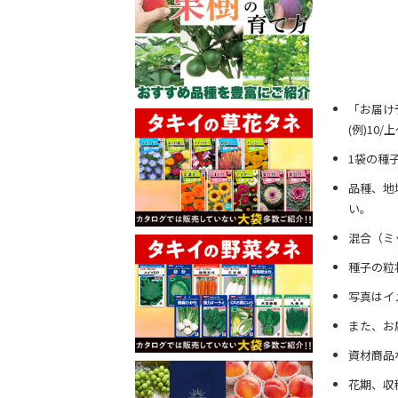
「お届け
(例)10
1袋の種
品種、地
い。
混合（ミ
種子の粒
写真はイ
また、お
資材商品
花期、収