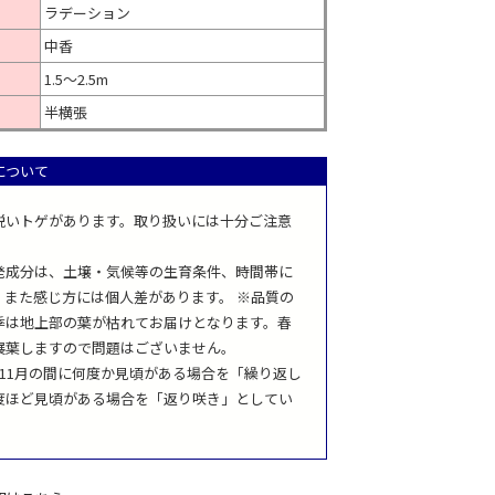
ラデーション
中香
1.5～2.5m
半横張
について
鋭いトゲがあります。取り扱いには十分ご注意
発成分は、土壌・気候等の生育条件、時間帯に
、また感じ方には個人差があります。 ※品質の
季は地上部の葉が枯れてお届けとなります。春
展葉しますので問題はございません。
～11月の間に何度か見頃がある場合を「繰り返し
度ほど見頃がある場合を「返り咲き」としてい