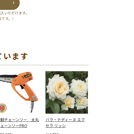
購入いただけます。
外です。）
ています
電動チェーンソー 太丸
バラ・ナディーヌ エク
ェーンソーPRO
セラ リッシ