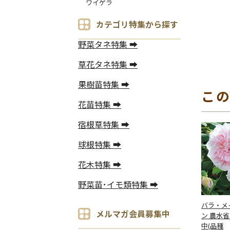
ワイゲラ
カテゴリ特集から探す
野菜タネ特集 ➡
草花タネ特集 ➡
果樹苗特集 ➡
こ
花苗特集 ➡
宿根草特集 ➡
球根特集 ➡
花木特集 ➡
野菜苗･イモ類特集 ➡
バラ・メ
メルマガ会員募集中
ン 農水
中(品種