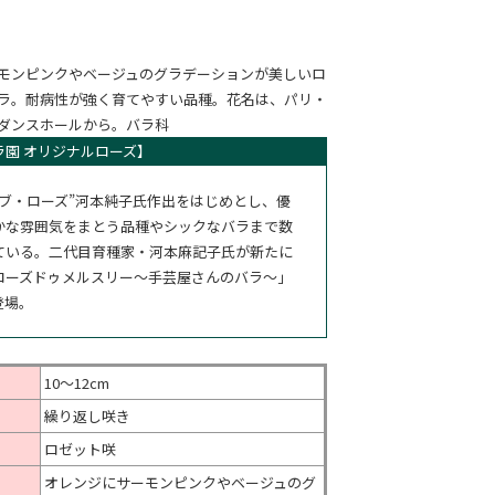
モンピンクやベージュのグラデーションが美しいロ
ラ。耐病性が強く育てやすい品種。花名は、パリ・
ダンスホールから。バラ科
ラ園 オリジナルローズ】
オブ・ローズ”河本純子氏作出をはじめとし、優
かな雰囲気をまとう品種やシックなバラまで数
ている。二代目育種家・河本麻記子氏が新たに
ローズドゥメルスリー～手芸屋さんのバラ～」
登場。
10～12cm
繰り返し咲き
ロゼット咲
オレンジにサーモンピンクやベージュのグ