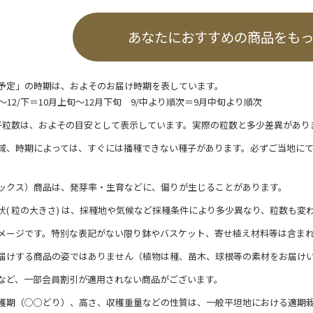
あなたにおすすめの商品をも
予定」の時期は、およそのお届け時期を表しています。
/上～12/下＝10月上旬～12月下旬 9/中より順次＝9月中旬より順次
子粒数は、およその目安として表示しています。実際の粒数と多少差異があり
域、時期によっては、すぐには播種できない種子があります。必ずご当地に
ックス）商品は、発芽率・生育などに、偏りが生じることがあります。
状( 粒の大きさ) は、採種地や気候など採種条件により多少異なり、粒数も変
メージです。特別な表記がない限り鉢やバスケット、寄せ植え材料等は含ま
届けする商品の姿ではありません（植物は種、苗木、球根等の素材をお届け
など、一部会員割引が適用されない商品がございます。
穫期（○○どり）、高さ、収穫重量などの性質は、一般平坦地における適期