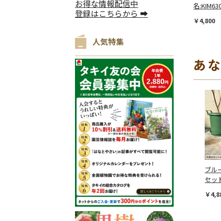
お得な情報配信中
名:KIM6306
登録はこちらから ➡
￥4,800
人気特集
あ
ブル
セッ
￥4,8