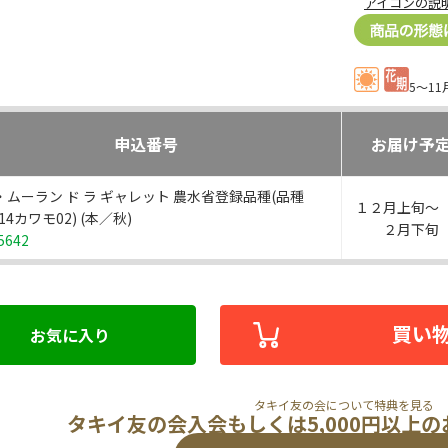
アイコンの説
5～11
申込番号
お届け予
・ムーラン ド ラ ギャレット 農水省登録品種(品種
１２月上旬～
014カワモ02) (本／秋)
２月下旬
5642
買い
お気に入り
タキイ友の会について特典を見る
タキイ友の会入会もしくは5,000円以上