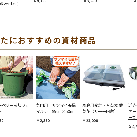
￥4,700
￥3,400
￥
iveritasi)
なたにおすすめの資材商品
ーベリー栽培フル
菜園用 サツマイモ黒
家庭用発芽・育苗器 愛
近赤
ト
マルチ 95cm×50m
菜花（サーモ内蔵）
オー
ーブ
80
￥2,880
￥21,000
￥4,