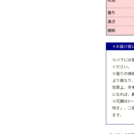
香り
高さ
樹形
＊お届け苗
※バラには
ください。
※香りの揮
より異なり
性質上、冬
になれば、
※花期は5
咲き」、二
ます。