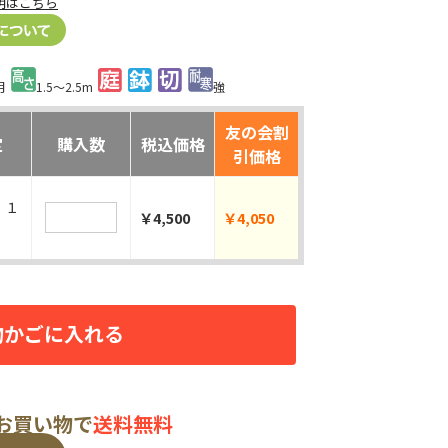
明はこちら
月
1.5～2.5m
強
友の会割
定
購入数
税込価格
引価格
 １
￥4,500
￥4,050
物かごに入れる
のお買い物で
送料無料