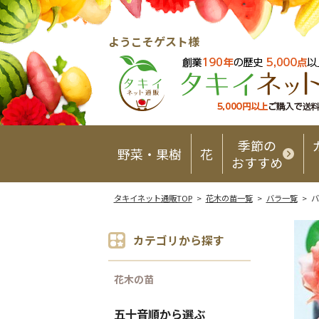
ようこそゲスト様
季節の
野菜・果樹
花
おすすめ
タキイネット通販TOP
>
花木の苗一覧
>
バラ一覧
> バ
カテゴリから探す
花木の苗
五十音順から選ぶ