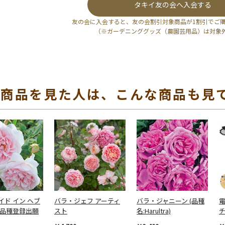
タキイ友の会へ入会する
友の会に入会すると、友の会割引対象商品が1割引でご
（※ガーデニンググッズ（農園芸用品）は対象
の商品を見た人は、こんな商品も見
イド イン ヘブ
バラ・ジェフ アーティ
バラ・ジャニーン (品種
省品種登録出願
スト
名:Harultra)
チ