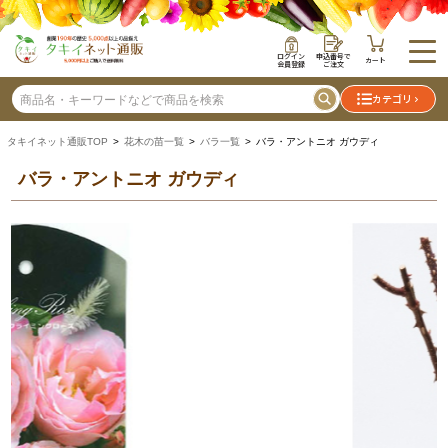
ログイン
申込番号で
カート
会員登録
ご注文
カテゴリ
タキイネット通販TOP
>
花木の苗一覧
>
バラ一覧
> バラ・アントニオ ガウディ
バラ・アントニオ ガウディ