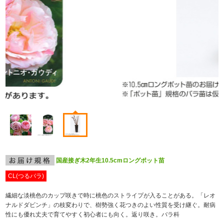
国産接ぎ木2年生10.5cmロングポット苗
CL(つるバラ)
繊細な淡桃色のカップ咲きで時に桃色のストライプが入ることがある。「レオ
ナルドダビンチ」の枝変わりで、樹勢強く花つきのよい性質を受け継ぐ。耐病
性にも優れ丈夫で育てやすく初心者にも向く。返り咲き。バラ科