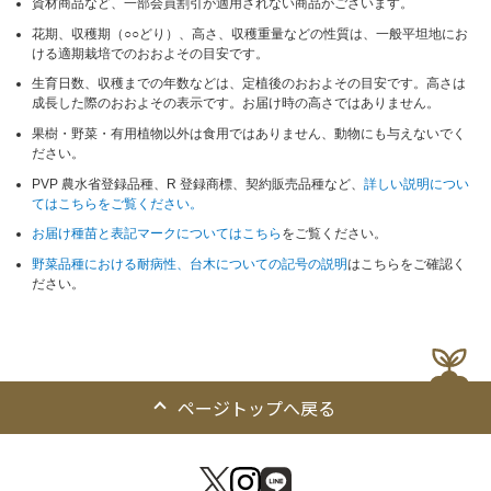
資材商品など、一部会員割引が適用されない商品がございます。
花期、収穫期（○○どり）、高さ、収穫重量などの性質は、一般平坦地にお
ける適期栽培でのおおよその目安です。
生育日数、収穫までの年数などは、定植後のおおよその目安です。高さは
成長した際のおおよその表示です。お届け時の高さではありません。
果樹・野菜・有用植物以外は食用ではありません、動物にも与えないでく
ださい。
PVP 農水省登録品種、R 登録商標、契約販売品種など、
詳しい説明につい
てはこちらをご覧ください。
お届け種苗と表記マークについてはこちら
をご覧ください。
野菜品種における耐病性、台木についての記号の説明
はこちらをご確認く
ださい。
ページトップへ戻る