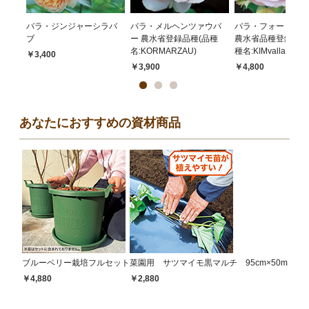
バラ・ジンジャーシラバ
バラ・メルヘンツァウバ
バラ・フォー シー
ブ
ー 農水省登録品種(品種
農水省品種登録出願
名:KORMARZAU)
種名:KIMvallai)
￥3,400
￥3,900
￥4,800
あなたにおすすめの資材商品
ブルーベリー栽培フルセット
菜園用 サツマイモ黒マルチ 95cm×50m
￥4,880
￥2,880