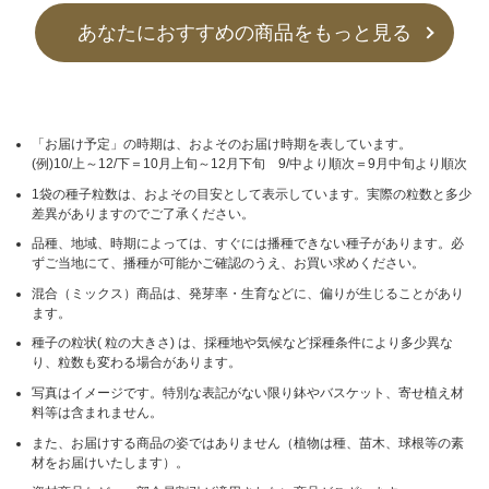
あなたにおすすめの商品をもっと見る
「お届け予定」の時期は、およそのお届け時期を表しています。
(例)10/上～12/下＝10月上旬～12月下旬 9/中より順次＝9月中旬より順次
1袋の種子粒数は、およその目安として表示しています。実際の粒数と多少
差異がありますのでご了承ください。
品種、地域、時期によっては、すぐには播種できない種子があります。必
ずご当地にて、播種が可能かご確認のうえ、お買い求めください。
混合（ミックス）商品は、発芽率・生育などに、偏りが生じることがあり
ます。
種子の粒状( 粒の大きさ) は、採種地や気候など採種条件により多少異な
り、粒数も変わる場合があります。
写真はイメージです。特別な表記がない限り鉢やバスケット、寄せ植え材
料等は含まれません。
また、お届けする商品の姿ではありません（植物は種、苗木、球根等の素
材をお届けいたします）。