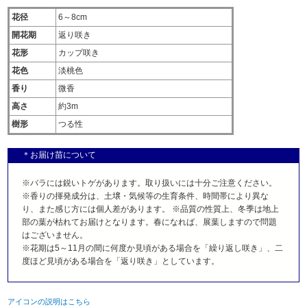
花径
6～8cm
開花期
返り咲き
花形
カップ咲き
花色
淡桃色
香り
微香
高さ
約3m
樹形
つる性
＊お届け苗について
※バラには鋭いトゲがあります。取り扱いには十分ご注意ください。
※香りの揮発成分は、土壌・気候等の生育条件、時間帯により異な
り、また感じ方には個人差があります。 ※品質の性質上、冬季は地上
部の葉が枯れてお届けとなります。春になれば、展葉しますので問題
はございません。
※花期は5～11月の間に何度か見頃がある場合を「繰り返し咲き」、二
度ほど見頃がある場合を「返り咲き」としています。
アイコンの説明はこちら