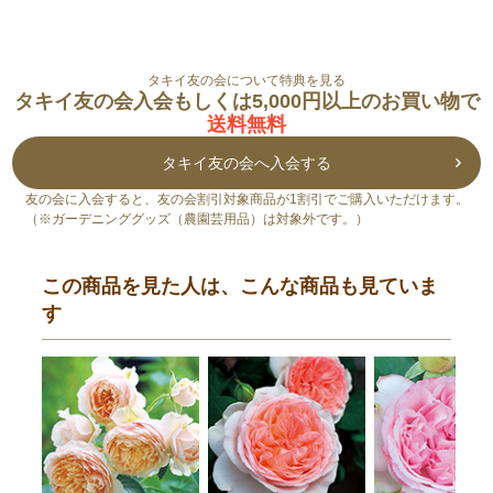
タキイ友の会について特典を見る
タキイ友の会入会もしくは5,000円以上のお買い物で
送料無料
タキイ友の会へ入会する
友の会に入会すると、友の会割引対象商品が1割引でご購入いただけます。
（※ガーデニンググッズ（農園芸用品）は対象外です。）
この商品を見た人は、こんな商品も見ていま
す