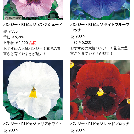
パンジー・F1ピカソ ピンクシェード
パンジー・F1ピカソ ライトブルーブ
ロッチ
袋
￥330
袋
￥330
千粒
￥5,260
千粒
￥5,260
Ｐ千粒
￥5,500
品切
おすすめの大輪パンジー！花色の豊
おすすめの大輪パンジー！花色の豊
富さと育てやすさが魅力！！
富さと育てやすさが魅力！！
パンジー・F1ピカソ クリアホワイト
パンジー・F1ピカソ レッドブロッチ
袋
￥330
袋
￥330