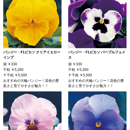
パンジー・F1ピカソ クリアイエロー
パンジー・F1ピカソ パープルフェイ
インプ
ス
袋
￥330
袋
￥330
千粒
￥5,260
千粒
￥5,260
Ｐ千粒
￥5,500
Ｐ千粒
￥5,500
おすすめの大輪パンジー！花色の豊
おすすめの大輪パンジー！花色の豊
富さと育てやすさが魅力！！
富さと育てやすさが魅力！！