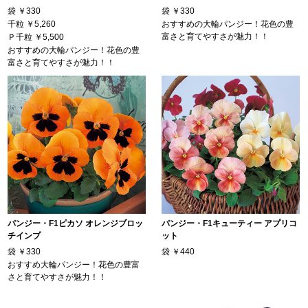
袋
￥330
袋
￥330
千粒
￥5,260
おすすめの大輪パンジー！花色の豊
富さと育てやすさが魅力！！
Ｐ千粒
￥5,500
おすすめの大輪パンジー！花色の豊
富さと育てやすさが魅力！！
パンジー・F1ピカソ オレンジブロッ
パンジー・F1キューティー アプリコ
チインプ
ット
袋
￥330
袋
￥440
おすすめ大輪パンジー！花色の豊富
さと育てやすさが魅力！！