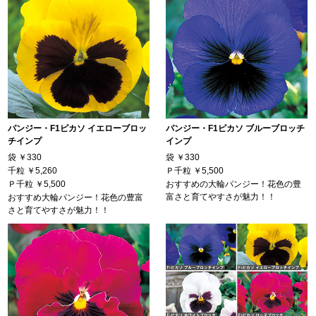
パンジー・F1ピカソ イエローブロッ
パンジー・F1ピカソ ブルーブロッチ
チインプ
インプ
袋
￥330
袋
￥330
千粒
￥5,260
Ｐ千粒
￥5,500
Ｐ千粒
￥5,500
おすすめの大輪パンジー！花色の豊
富さと育てやすさが魅力！！
おすすめ大輪パンジー！花色の豊富
さと育てやすさが魅力！！