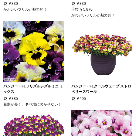
袋
￥330
袋
￥330
かわいいフリルが魅力的！
千粒
￥5,870
かわいいフリルが魅力的！
パンジー・F1フリズルシズルミニ ミ
パンジー・F1クールウェーブ ストロ
ックス
ベリースワール
袋
￥385
袋
￥495
花期が長く、冬花壇に欠かせない！