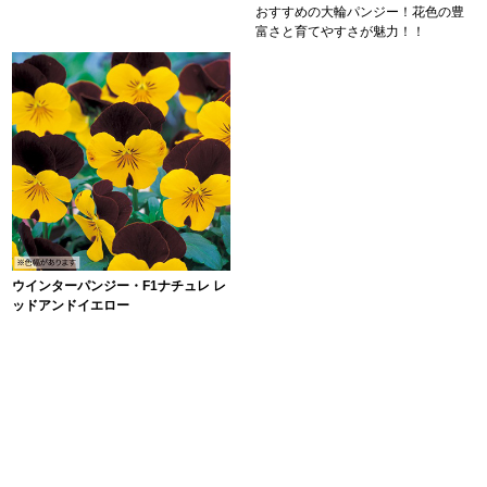
おすすめの大輪パンジー！花色の豊
富さと育てやすさが魅力！！
ウインターパンジー・F1ナチュレ レ
ッドアンドイエロー
￥220
品切
上品な色合いが、寄せ植えで映え
る！
［前へ⇐］
｜
1
｜
2
｜3｜
4
｜
［次へ⇒］
お庭の主役として、皆から愛されるパンジー
パンジーが芽を出す気温は18℃～20℃。 日本では９月中旬頃が最も種まき
に適した季節で、この頃にまくと冬から翌年の春にかけて花を咲かせはじ