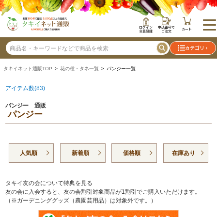
ログイン
申込番号で
カート
会員登録
ご注文
カテゴリ
タキイネット通販TOP
>
花の種・タネ一覧
> パンジー一覧
アイテム数(83)
パンジー 通販
パンジー
人気順
新着順
価格順
在庫あり
タキイ友の会について特典を見る
友の会に入会すると、友の会割引対象商品が1割引でご購入いただけます。
（※ガーデニンググッズ（農園芸用品）は対象外です。）