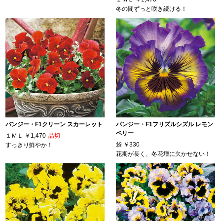
冬の間ずっと咲き続ける！
パンジー・F1クリーン スカーレット
パンジー・F1フリズルシズル レモン
ベリー
１ＭＬ
￥1,470
品切
袋
￥330
すっきり鮮やか！
花期が長く、冬花壇に欠かせない！