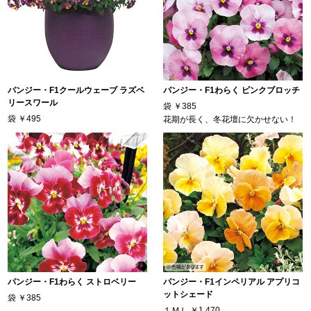
パンジー・F1クールウェーブ ラズベ
パンジー・F1わらく ピンクブロッチ
リースワール
袋
￥385
袋
￥495
花期が長く、冬花壇に欠かせない！
パンジー・F1わらく ストロベリー
パンジー・F1インペリアル アプリコ
ットシェード
袋
￥385
１ＭＬ
￥1,470