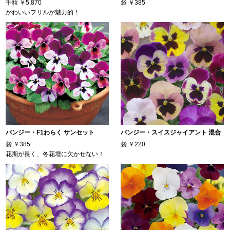
千粒
￥5,870
袋
￥385
かわいいフリルが魅力的！
パンジー・F1わらく サンセット
パンジー・スイスジャイアント 混合
袋
￥385
袋
￥220
花期が長く、冬花壇に欠かせない！