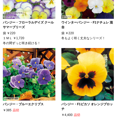
パンジー・フローラルデイズ クール
ウインターパンジー・F1ナチュレ 混
サマーブリーズ
合
袋
￥220
袋
￥220
１ＭＬ
￥1,720
冬もよく咲く丈夫なシリーズ！
冬の間ずっと咲き続ける！
パンジー・ブルーエクリプス
パンジー・F1ピカソ オレンジブロッ
チ
￥385
品切
￥4,400
品切