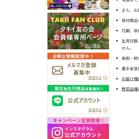
また、お
資材商品
花期、収
生育日数
せん。
果樹・野
農水省登
お届け種
野菜品種