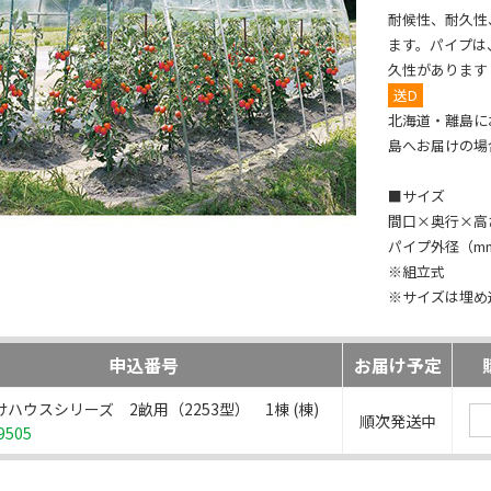
耐候性、耐久性
ます。パイプは
久性があります
送D
北海道・離島に
島へお届けの場
■サイズ
間口×奥行×高さ（
パイプ外径（mm
※組立式
※サイズは埋め
申込番号
お届け予定
ハウスシリーズ 2畝用（2253型） 1棟 (棟)
順次発送中
9505