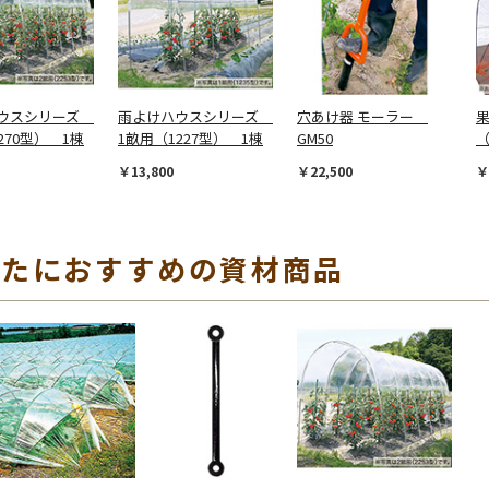
ハウスシリーズ
雨よけハウスシリーズ
穴あけ器 モーラー
270型） 1棟
1畝用（1227型） 1棟
GM50
（
￥13,800
￥22,500
￥
なたにおすすめの資材商品