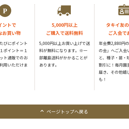
イントで
5,000円以上
タキイ友の
なお買い物
ご購入で送料無料
ご入会で
たびにポイント
5,000円以上お買い上げで送
年会費2,880
１ポイント＝１
料が無料になります。
※一
の会」へご入会
ット通販でのお
部離島送料がかかることが
と、種子・苗・球
利用いただけま
あります。
割引に！毎月園
届き、その他嬉
も！
ページトップへ戻る