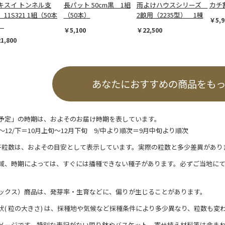
キスイ トンネル支
長パット 50cm黒 1組
雨よけハウスシリーズ
カチ
11S321 1組（50本
（50本）
2畝用（2235型） 1棟
￥5,9
）
￥5,100
￥22,500
1,800
あなたにおすすめの商品をも
予定」の時期は、およそのお届け時期を表しています。
/上～12/下＝10月上旬～12月下旬 9/中より順次＝9月中旬より順次
子粒数は、およその目安として表示しています。実際の粒数と多少差異があり
域、時期によっては、すぐには播種できない種子があります。必ずご当地に
ックス）商品は、発芽率・生育などに、偏りが生じることがあります。
状( 粒の大きさ) は、採種地や気候など採種条件により多少異なり、粒数も変
メージです。特別な表記がない限り鉢やバスケット、寄せ植え材料等は含ま