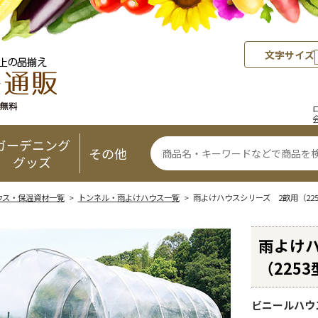
文字サイズ
ガーデニング
その他
グッズ
ウス・保温資材一覧
>
トンネル・雨よけハウス一覧
> 雨よけハウスシリーズ 2畝用（225
雨よけ
（225
ビニールハウ