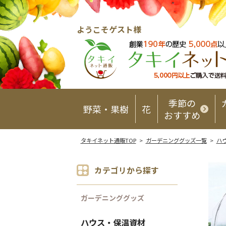
ようこそゲスト様
季節の
野菜・果樹
花
おすすめ
タキイネット通販TOP
>
ガーデニンググッズ一覧
>
ハ
カテゴリから探す
ガーデニンググッズ
ハウス・保温資材