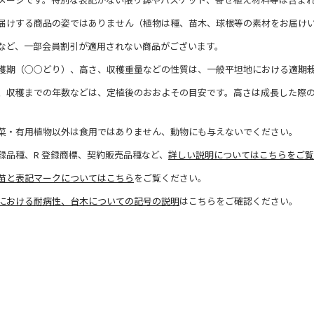
届けする商品の姿ではありません（植物は種、苗木、球根等の素材をお届け
など、一部会員割引が適用されない商品がございます。
穫期（○○どり）、高さ、収穫重量などの性質は、一般平坦地における適期
、収穫までの年数などは、定植後のおおよその目安です。高さは成長した際
菜・有用植物以外は食用ではありません、動物にも与えないでください。
録品種、R 登録商標、契約販売品種など、
詳しい説明についてはこちらをご覧
苗と表記マークについてはこちら
をご覧ください。
における耐病性、台木についての記号の説明
はこちらをご確認ください。