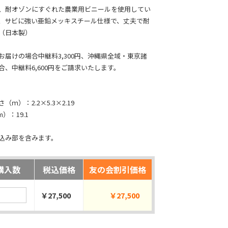
、耐オゾンにすぐれた農業用ビニールを使用してい
、サビに強い亜鉛メッキスチール仕様で、丈夫で耐
（日本製）
お届けの場合中継料3,300円、沖縄県全域・東京諸
合、中継料6,600円をご請求いたします。
ｍ）：2.2×5.3×2.19
）：19.1
込み部を含みます。
購入数
税込価格
友の会割引価格
￥27,500
￥27,500