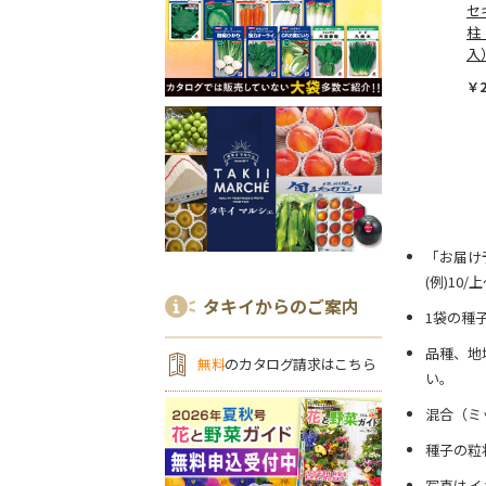
セ
柱 
入
￥2
「お届け
(例)10
タキイからのご案内
1袋の種
品種、地
無料
のカタログ請求はこちら
い。
混合（ミ
種子の粒
写真はイ