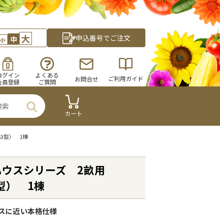
大
申込番号でご注文
中
小
ログイン
よくある
ご利用ガイド
お問合せ
会員登録
ご質問
カート
3型） 1棟
ハウスシリーズ 2畝用
3型） 1棟
スに近い本格仕様