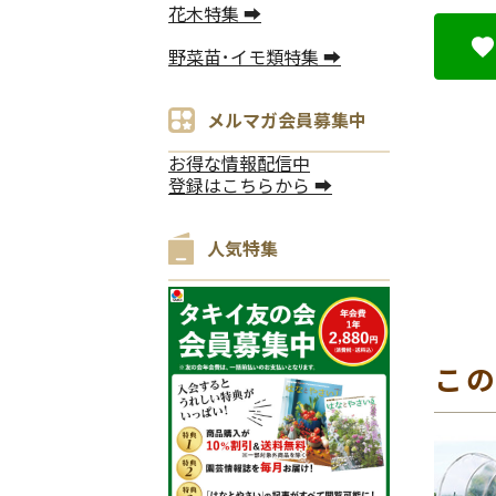
花木特集 ➡
野菜苗･イモ類特集 ➡
メルマガ会員募集中
お得な情報配信中
登録はこちらから ➡
人気特集
こ