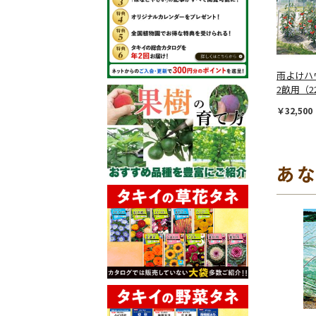
雨よけ
2畝用（2
￥32,500
あ