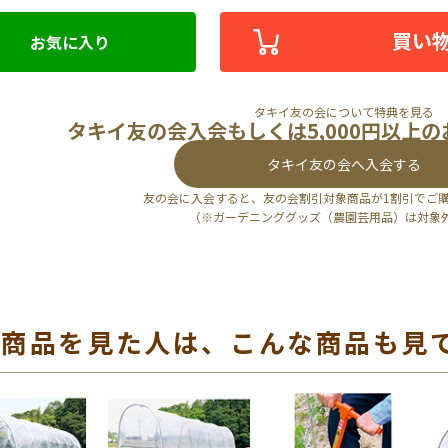
買い
お気に入り
タキイ友の会について特典を見る
タキイ友の会入会もしくは5,000円以上
タキイ友の会へ入会する
友の会に入会すると、友の会割引対象商品が1割引でご
（※ガーデニンググッズ（農園芸用品）は対象
の商品を見た人は、こんな商品も見