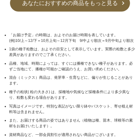
あなたにおすすめの商品をもっと見る
「お届け予定」の時期は、およそのお届け時期を表しています。
(例)10/上～12/下＝10月上旬～12月下旬 9/中より順次＝9月中旬より順次
1袋の種子粒数は、およその目安として表示しています。実際の粒数と多少
差異がありますのでご了承ください。
品種、地域、時期によっては、すぐには播種できない種子があります。必
ずご当地にて、播種が可能かご確認のうえ、お買い求めください。
混合（ミックス）商品は、発芽率・生育などに、偏りが生じることがあり
ます。
種子の粒状( 粒の大きさ) は、採種地や気候など採種条件により多少異な
り、粒数も変わる場合があります。
写真はイメージです。特別な表記がない限り鉢やバスケット、寄せ植え材
料等は含まれません。
また、お届けする商品の姿ではありません（植物は種、苗木、球根等の素
材をお届けいたします）。
資材商品など、一部会員割引が適用されない商品がございます。