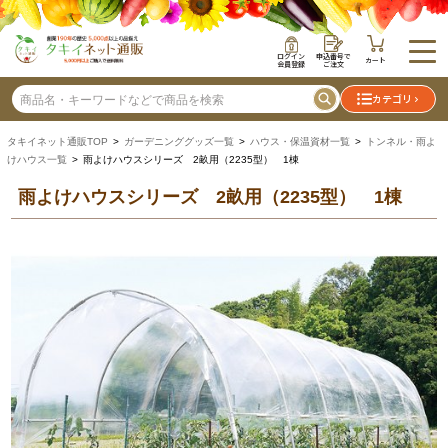
ログイン
申込番号で
カート
会員登録
ご注文
カテゴリ
タキイネット通販TOP
>
ガーデニンググッズ一覧
>
ハウス・保温資材一覧
>
トンネル・雨よ
けハウス一覧
> 雨よけハウスシリーズ 2畝用（2235型） 1棟
雨よけハウスシリーズ 2畝用（2235型） 1棟