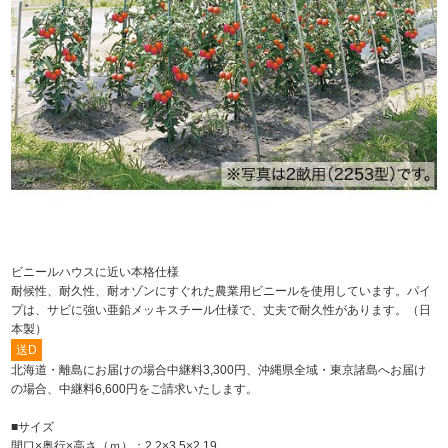
ビニールハウスに近い本格仕様
耐候性、耐久性、耐オゾンにすぐれた農業用ビニールを使用しています。パイ
プは、サビに強い亜鉛メッキスチール仕様で、丈夫で耐久性があります。（日
本製）
送D
北海道・離島にお届けの場合中継料3,300円、沖縄県全域・東京諸島へお届け
の場合、中継料6,600円をご請求いたします。
■サイズ
間口×奥行×高さ（ｍ）：2.2×3.5×2.19