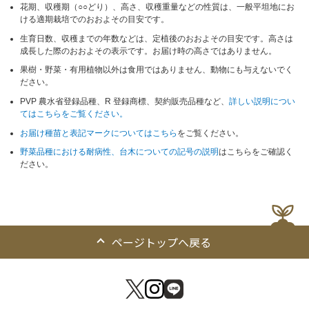
花期、収穫期（○○どり）、高さ、収穫重量などの性質は、一般平坦地にお
ける適期栽培でのおおよその目安です。
生育日数、収穫までの年数などは、定植後のおおよその目安です。高さは
成長した際のおおよその表示です。お届け時の高さではありません。
果樹・野菜・有用植物以外は食用ではありません、動物にも与えないでく
ださい。
PVP 農水省登録品種、R 登録商標、契約販売品種など、
詳しい説明につい
てはこちらをご覧ください。
お届け種苗と表記マークについてはこちら
をご覧ください。
野菜品種における耐病性、台木についての記号の説明
はこちらをご確認く
ださい。
ページトップへ戻る