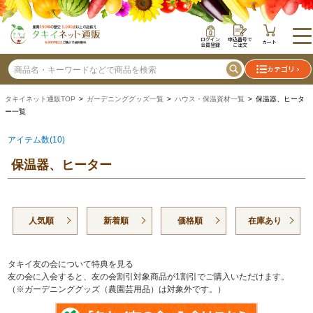
ログイン
申込番号で
カート
会員登録
ご注文
カテゴリ
タキイネット通販TOP
>
ガーデニンググッズ一覧
>
ハウス・保温資材一覧
> 保温器、ヒータ
ー一覧
アイテム数(10)
保温器、ヒーター
人気順
新着順
価格順
在庫あり
タキイ友の会について特典を見る
友の会に入会すると、友の会割引対象商品が1割引でご購入いただけます。
（※ガーデニンググッズ（農園芸用品）は対象外です。）