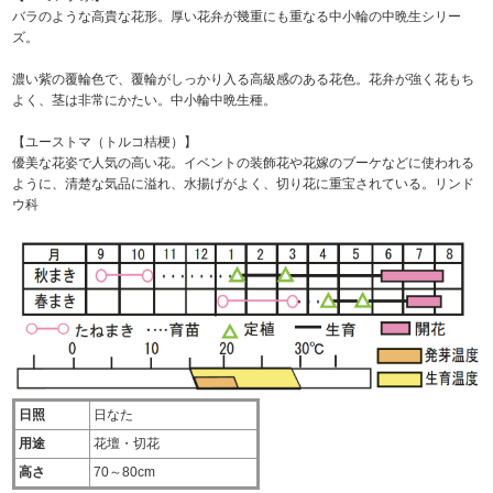
バラのような高貴な花形。厚い花弁が幾重にも重なる中小輪の中晩生シリー
ズ。
濃い紫の覆輪色で、覆輪がしっかり入る高級感のある花色。花弁が強く花もち
よく、茎は非常にかたい。中小輪中晩生種。
【ユーストマ（トルコ桔梗）】
優美な花姿で人気の高い花。イベントの装飾花や花嫁のブーケなどに使われる
ように、清楚な気品に溢れ、水揚げがよく、切り花に重宝されている。リンド
ウ科
日照
日なた
用途
花壇・切花
高さ
70～80cm