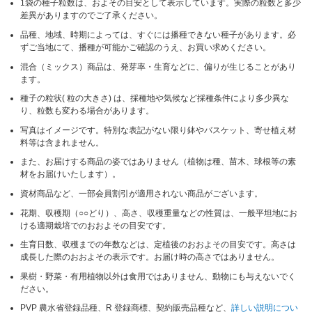
1袋の種子粒数は、およその目安として表示しています。実際の粒数と多少
差異がありますのでご了承ください。
品種、地域、時期によっては、すぐには播種できない種子があります。必
ずご当地にて、播種が可能かご確認のうえ、お買い求めください。
混合（ミックス）商品は、発芽率・生育などに、偏りが生じることがあり
ます。
種子の粒状( 粒の大きさ) は、採種地や気候など採種条件により多少異な
り、粒数も変わる場合があります。
写真はイメージです。特別な表記がない限り鉢やバスケット、寄せ植え材
料等は含まれません。
また、お届けする商品の姿ではありません（植物は種、苗木、球根等の素
材をお届けいたします）。
資材商品など、一部会員割引が適用されない商品がございます。
花期、収穫期（○○どり）、高さ、収穫重量などの性質は、一般平坦地にお
ける適期栽培でのおおよその目安です。
生育日数、収穫までの年数などは、定植後のおおよその目安です。高さは
成長した際のおおよその表示です。お届け時の高さではありません。
果樹・野菜・有用植物以外は食用ではありません、動物にも与えないでく
ださい。
PVP 農水省登録品種、R 登録商標、契約販売品種など、
詳しい説明につい