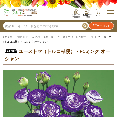
ログイン
申込番号で
カート
会員登録
ご注文
カテゴリ
タキイネット通販TOP
>
花の種・タネ一覧
>
ユーストマ（トルコ桔梗）一覧
> ユーストマ
（トルコ桔梗）・F1ミンク オーシャン
ユーストマ（トルコ桔梗）・F1ミンク オー
シャン