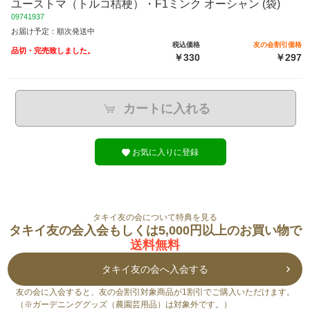
ユーストマ（トルコ桔梗）・F1ミンク オーシャン (袋)
09741937
お届け予定：順次発送中
税込価格
友の会割引価格
品切・完売致しました。
￥330
￥297
カートに入れる
お気に入りに登録
タキイ友の会について特典を見る
タキイ友の会入会もしくは5,000円以上のお買い物で
送料無料
タキイ友の会へ入会する
友の会に入会すると、友の会割引対象商品が1割引でご購入いただけます。
（※ガーデニンググッズ（農園芸用品）は対象外です。）