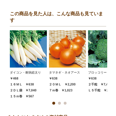
この商品を見た人は、こんな商品も見ていま
す
ダイコン・耐病総太り
タマネギ・ネオアース
ブロッコリー・ハイ
￥468
￥638
￥638
１６ＭＬ ￥638
２０ＭＬ ￥2,200
２千粒 ￥7,480
２ＤＬ袋 ￥7,040
７ｍ巻 ￥1,023
Ｌ５千粒 ￥20,68
１５ｍ巻 ￥567