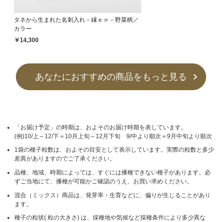
タネから生まれた名刺入れ－縁ｅｎ－野菜柄／
カラー
￥14,300
あなたにおすすめの商品をもっと見る
「お届け予定」の時期は、およそのお届け時期を表しています。
(例)10/上～12/下＝10月上旬～12月下旬 9/中より順次＝9月中旬より順次
1袋の種子粒数は、およその目安として表示しています。実際の粒数と多少
差異がありますのでご了承ください。
品種、地域、時期によっては、すぐには播種できない種子があります。必
ずご当地にて、播種が可能かご確認のうえ、お買い求めください。
混合（ミックス）商品は、発芽率・生育などに、偏りが生じることがあり
ます。
種子の粒状( 粒の大きさ) は、採種地や気候など採種条件により多少異な