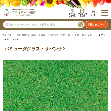
ログイン
申込番号で
カート
会員登録
ご注文
カテゴリ
タキイネット通販TOP
>
緑肥・景観用・芝草の種・タネ一覧
>
芝草一覧
> バミューダグラ
ス・サバンナ2
バミューダグラス・サバンナ2