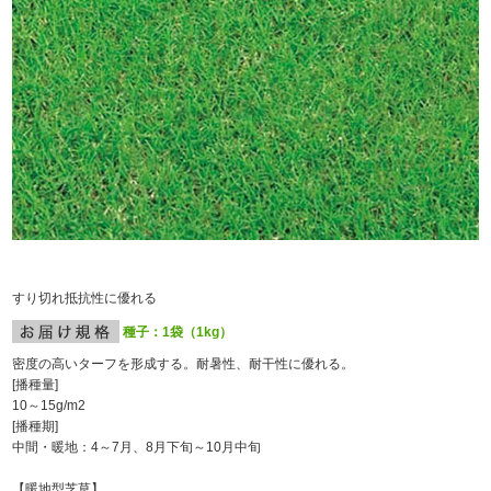
すり切れ抵抗性に優れる
種子：1袋（1kg）
密度の高いターフを形成する。耐暑性、耐干性に優れる。
[播種量]
10～15g/m
2
[播種期]
中間・暖地：4～7月、8月下旬～10月中旬
【暖地型芝草】