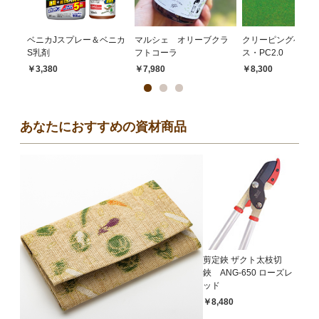
ベニカJスプレー＆ベニカ
マルシェ オリーブクラ
クリーピングベント
S乳剤
フトコーラ
ス・PC2.0
￥3,380
￥7,980
￥8,300
あなたにおすすめの資材商品
剪定鋏 ザクト太枝切
鋏 ANG-650 ローズレ
ッド
￥8,480