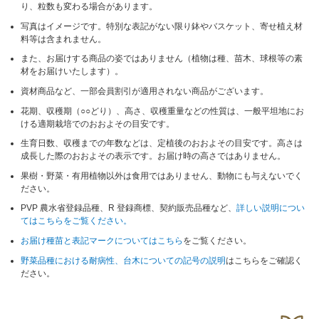
り、粒数も変わる場合があります。
写真はイメージです。特別な表記がない限り鉢やバスケット、寄せ植え材
料等は含まれません。
また、お届けする商品の姿ではありません（植物は種、苗木、球根等の素
材をお届けいたします）。
資材商品など、一部会員割引が適用されない商品がございます。
花期、収穫期（○○どり）、高さ、収穫重量などの性質は、一般平坦地にお
ける適期栽培でのおおよその目安です。
生育日数、収穫までの年数などは、定植後のおおよその目安です。高さは
成長した際のおおよその表示です。お届け時の高さではありません。
果樹・野菜・有用植物以外は食用ではありません、動物にも与えないでく
ださい。
PVP 農水省登録品種、R 登録商標、契約販売品種など、
詳しい説明につい
てはこちらをご覧ください。
お届け種苗と表記マークについてはこちら
をご覧ください。
野菜品種における耐病性、台木についての記号の説明
はこちらをご確認く
ださい。