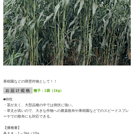
果樹園などの障壁作物として！！
種子：1袋（1kg）
■特性
・茎が太く、大型品種の中では倒伏に強い。
・草丈が高いので、大きな作物への農薬散布や果樹園などでのスピードスプレ
ーヤでの散布にも対応できる。
【播種量】
条まき：1～2kg／10a