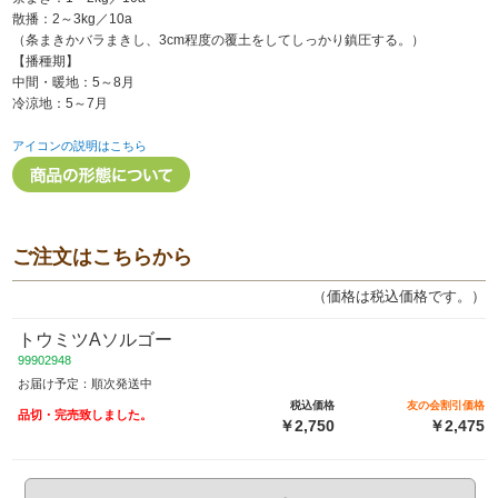
散播：2～3kg／10a
（条まきかバラまきし、3cm程度の覆土をしてしっかり鎮圧する。）
【播種期】
中間・暖地：5～8月
冷涼地：5～7月
アイコンの説明はこちら
ご注文はこちらから
（価格は税込価格です。）
トウミツAソルゴー
99902948
お届け予定：順次発送中
税込価格
友の会割引価格
品切・完売致しました。
￥2,750
￥2,475