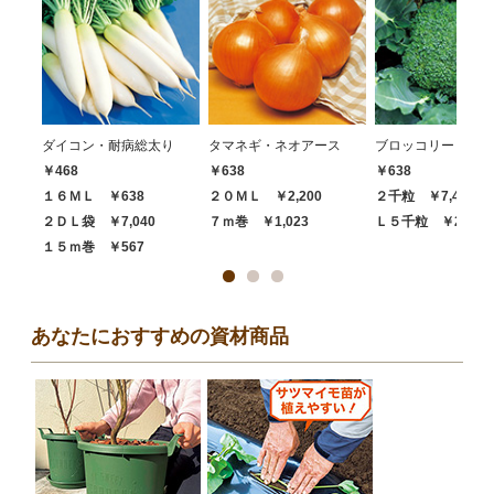
ダイコン・耐病総太り
タマネギ・ネオアース
ブロッコリー・ハイ
￥468
￥638
￥638
１６ＭＬ ￥638
２０ＭＬ ￥2,200
２千粒 ￥7,480
２ＤＬ袋 ￥7,040
７ｍ巻 ￥1,023
Ｌ５千粒 ￥20,68
１５ｍ巻 ￥567
あなたにおすすめの資材商品