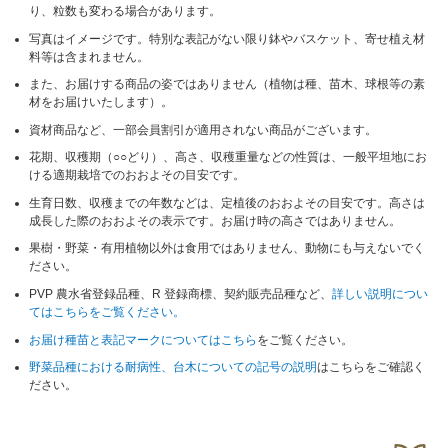
り、粒数も変わる場合があります。
写真はイメージです。特別な表記がない限り鉢やバスケット、寄せ植え材
料等は含まれません。
また、お届けする商品の姿ではありません（植物は種、苗木、球根等の素
材をお届けいたします）。
資材商品など、一部会員割引が適用されない商品がございます。
花期、収穫期（○○どり）、高さ、収穫重量などの性質は、一般平坦地にお
ける適期栽培でのおおよその目安です。
生育日数、収穫までの年数などは、定植後のおおよその目安です。高さは
成長した際のおおよその表示です。お届け時の高さではありません。
果樹・野菜・有用植物以外は食用ではありません、動物にも与えないでく
ださい。
PVP 農水省登録品種、R 登録商標、契約販売品種など、
詳しい説明につい
てはこちらをご覧ください。
お届け種苗と表記マークについてはこちら
をご覧ください。
野菜品種における耐病性、台木についての記号の説明
はこちらをご確認く
ださい。