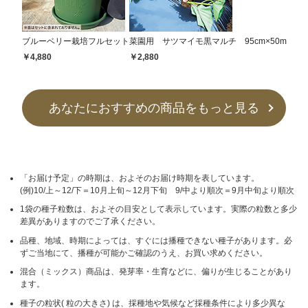
ブルーベリー栽培フルセット
菜園用 サツマイモ黒マルチ 95cm×50m
￥4,880
￥2,880
あなたにおすすめの商品をもっと見る
「お届け予定」の時期は、およそのお届け時期を表しています。
(例)10/上～12/下＝10月上旬～12月下旬 9/中より順次＝9月中旬より順次
1袋の種子粒数は、およその目安として表示しています。実際の粒数と多少
差異がありますのでご了承ください。
品種、地域、時期によっては、すぐには播種できない種子があります。必
ずご当地にて、播種が可能かご確認のうえ、お買い求めください。
混合（ミックス）商品は、発芽率・生育などに、偏りが生じることがあり
ます。
種子の粒状( 粒の大きさ) は、採種地や気候など採種条件により多少異な