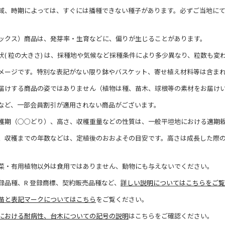
域、時期によっては、すぐには播種できない種子があります。必ずご当地に
ックス）商品は、発芽率・生育などに、偏りが生じることがあります。
状( 粒の大きさ) は、採種地や気候など採種条件により多少異なり、粒数も変
メージです。特別な表記がない限り鉢やバスケット、寄せ植え材料等は含ま
届けする商品の姿ではありません（植物は種、苗木、球根等の素材をお届け
など、一部会員割引が適用されない商品がございます。
穫期（○○どり）、高さ、収穫重量などの性質は、一般平坦地における適期
、収穫までの年数などは、定植後のおおよその目安です。高さは成長した際
菜・有用植物以外は食用ではありません、動物にも与えないでください。
録品種、R 登録商標、契約販売品種など、
詳しい説明についてはこちらをご覧
苗と表記マークについてはこちら
をご覧ください。
における耐病性、台木についての記号の説明
はこちらをご確認ください。