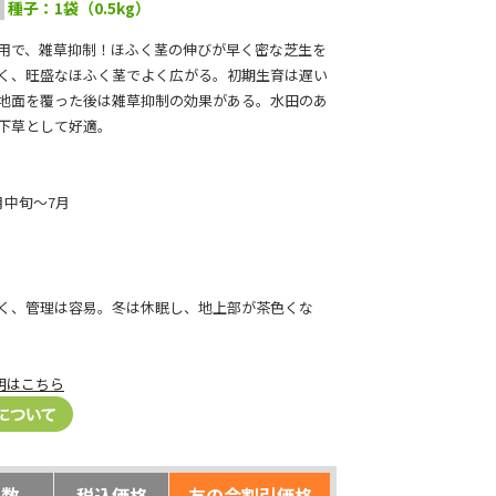
種子：1袋（0.5kg）
用で、雑草抑制！ほふく茎の伸びが早く密な芝生を
く、旺盛なほふく茎でよく広がる。初期生育は遅い
地面を覆った後は雑草抑制の効果がある。水田のあ
下草として好適。
月中旬～7月
く、管理は容易。冬は休眠し、地上部が茶色くな
明はこちら
入数
税込価格
友の会割引価格