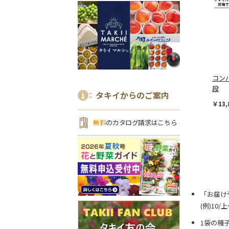
コン
段
タキイからのご案内
￥13,
無料
のカタログ請求はこちら
「お届け
(例)10
1袋の種