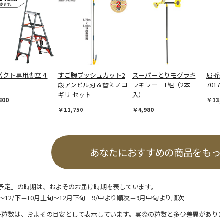
パクト専用脚立４
すご腕プッシュカット2
スーパーとりモグラキ
屈折
段アンビル刃＆替えノコ
ラキラー 1組（2本
701
ギリ セット
入）
800
￥13
￥11,750
￥4,980
あなたにおすすめの商品をも
予定」の時期は、およそのお届け時期を表しています。
/上～12/下＝10月上旬～12月下旬 9/中より順次＝9月中旬より順次
子粒数は、およその目安として表示しています。実際の粒数と多少差異があり