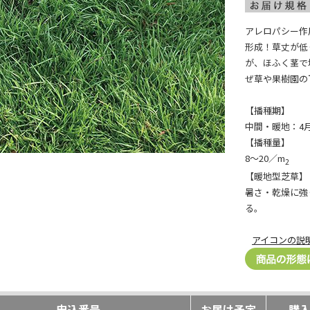
アレロパシー作
形成！草丈が低
が、ほふく茎で
ぜ草や果樹園の
【播種期】
中間・暖地：4
【播種量】
8～20／m
2
【暖地型芝草】
暑さ・乾燥に強
る。
アイコンの説
申込番号
お届け予定
購