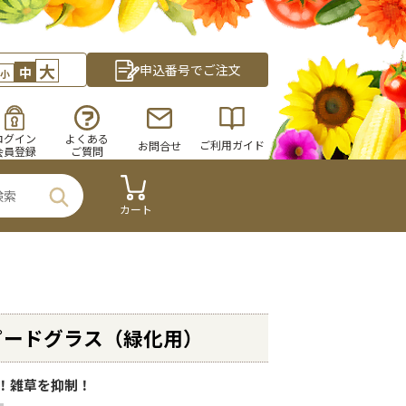
大
申込番号でご注文
中
小
ログイン
よくある
ご利用ガイド
お問合せ
会員登録
ご質問
カート
ピードグラス（緑化用）
！雑草を抑制！