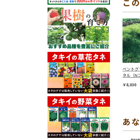
こ
ベントグ
タル（N
￥8,030
あ