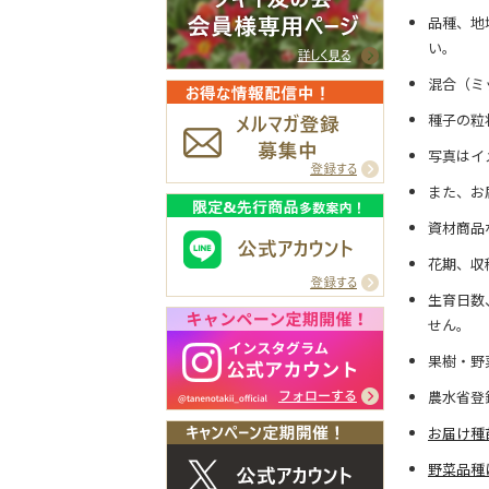
品種、地
い。
混合（ミ
種子の粒
写真はイ
また、お
資材商品
花期、収
生育日数
せん。
果樹・野
農水省登
お届け種
野菜品種