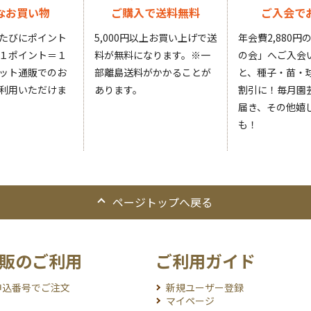
なお買い物
ご購入で送料無料
ご入会で
たびにポイント
5,000円以上お買い上げで送
年会費2,880
１ポイント＝１
料が無料になります。
※一
の会」へご入会
ット通販でのお
部離島送料がかかることが
と、種子・苗・球
利用いただけま
あります。
割引に！毎月園
届き、その他嬉
も！
ページトップへ戻る
販のご利用
ご利用ガイド
申込番号でご注文
新規ユーザー登録
マイページ