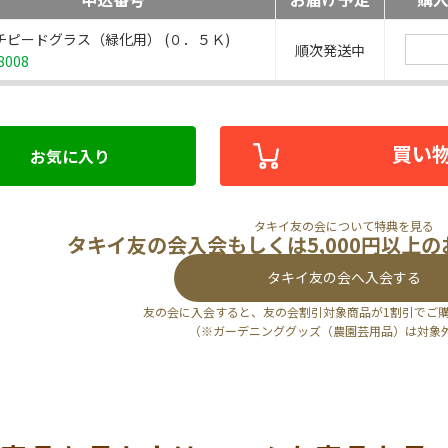
チピードグラス（緑化用） (０．５Ｋ)
順次発送中
8008
買い
お気に入り
タキイ友の会について特典を見る
タキイ友の会入会もしくは5,000円以上
タキイ友の会へ入会する
友の会に入会すると、友の会割引対象商品が1割引でご
（※ガーデニンググッズ（農園芸用品）は対象