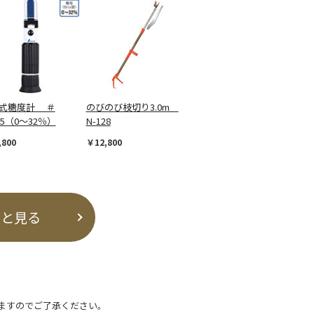
式糖度計 ＃
のびのび枝切り3.0m
75（0～32％）
N-128
,800
￥12,800
っと見る
ますのでご了承ください。