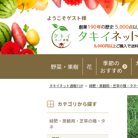
ようこそゲスト様
季節の
野菜・果樹
花
おすすめ
タキイネット通販TOP
>
緑肥・景観用・芝草の種・タネ
カテゴリから探す
緑肥・景観用・芝草の種・タ
ネ