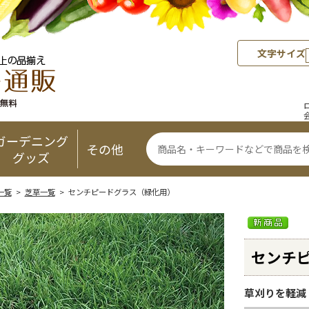
文字サイズ
ガーデニング
その他
グッズ
一覧
>
芝草一覧
> センチピードグラス（緑化用）
センチ
草刈りを軽減