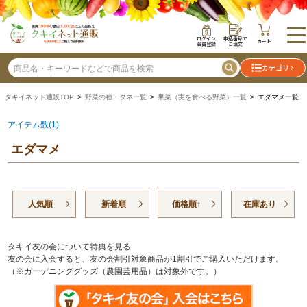
ログイン
申込番号で
カート
会員登録
ご注文
カテゴリ
タキイネット通販TOP
>
野菜の種・タネ一覧
>
果菜（実を食べる野菜）一覧
> エダマメ一覧
アイテム数(1)
エダマメ
人気順
新着順
価格順↑
在庫あり
タキイ友の会について特典を見る
友の会に入会すると、友の会割引対象商品が1割引でご購入いただけます。
（※ガーデニンググッズ（農園芸用品）は対象外です。）