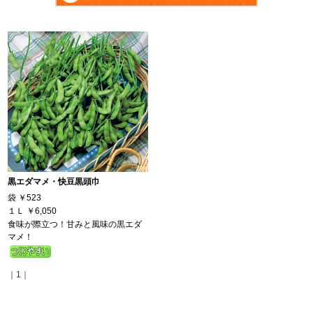
黒エダマメ・快豆黒頭巾
袋
￥523
１Ｌ
￥6,050
食味が際立つ！甘みと風味の黒エダ
マメ！
｜1｜