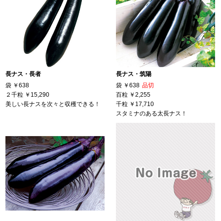
長ナス・長者
長ナス・筑陽
袋
￥638
袋
￥638
品切
２千粒
￥15,290
百粒
￥2,255
美しい長ナスを次々と収穫できる！
千粒
￥17,710
スタミナのある太長ナス！