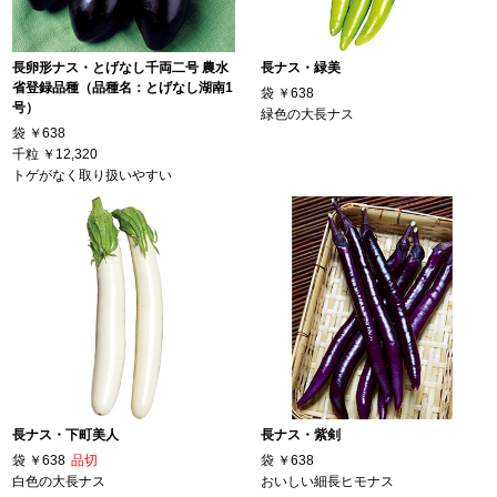
長卵形ナス・とげなし千両二号 農水
長ナス・緑美
省登録品種（品種名：とげなし湖南1
袋
￥638
号）
緑色の大長ナス
袋
￥638
千粒
￥12,320
トゲがなく取り扱いやすい
長ナス・下町美人
長ナス・紫剣
袋
￥638
品切
袋
￥638
白色の大長ナス
おいしい細長ヒモナス