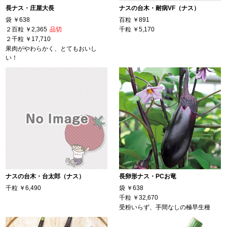
長ナス・庄屋大長
ナスの台木・耐病VF（ナス）
袋
￥638
百粒
￥891
２百粒
￥2,365
品切
千粒
￥5,170
２千粒
￥17,710
果肉がやわらかく、とてもおいし
い！
ナスの台木・台太郎（ナス）
長卵形ナス・PCお竜
千粒
￥6,490
袋
￥638
千粒
￥32,670
受粉いらず、手間なしの極早生種