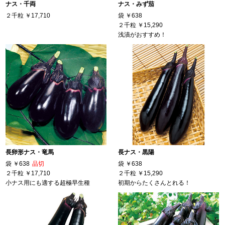
ナス・千両
ナス・みず茄
２千粒
￥17,710
袋
￥638
２千粒
￥15,290
浅漬がおすすめ！
長卵形ナス・竜馬
長ナス・黒陽
袋
￥638
品切
袋
￥638
２千粒
￥17,710
２千粒
￥15,290
小ナス用にも適する超極早生種
初期からたくさんとれる！