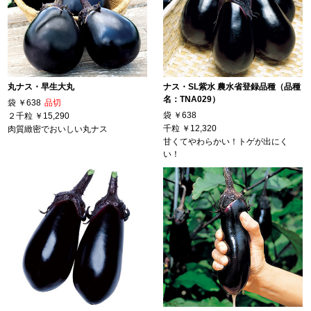
丸ナス・早生大丸
ナス・SL紫水 農水省登録品種（品種
名：TNA029）
袋
￥638
品切
袋
￥638
２千粒
￥15,290
千粒
￥12,320
肉質緻密でおいしい丸ナス
甘くてやわらかい！トゲが出にく
い！