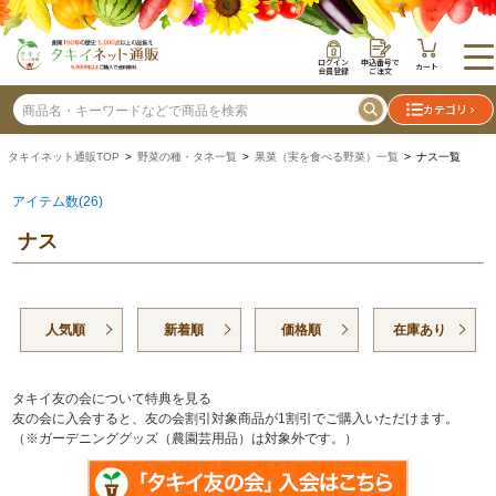
ログイン
申込番号で
カート
会員登録
ご注文
カテゴリ
タキイネット通販TOP
>
野菜の種・タネ一覧
>
果菜（実を食べる野菜）一覧
> ナス一覧
アイテム数(26)
ナス
人気順
新着順
価格順
在庫あり
タキイ友の会について特典を見る
友の会に入会すると、友の会割引対象商品が1割引でご購入いただけます。
（※ガーデニンググッズ（農園芸用品）は対象外です。）