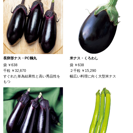
長卵形ナス・PC鶴丸
米ナス・くろわし
袋
￥638
袋
￥638
千粒
￥32,670
２千粒
￥15,290
すぐれた単為結果性と高い秀品性を
幅広い料理に向く大型米ナス
もつ