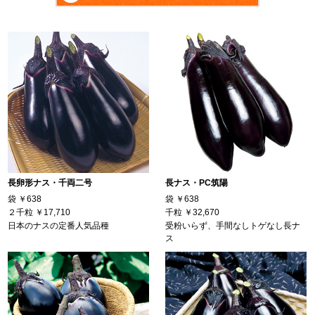
長卵形ナス・千両二号
長ナス・PC筑陽
袋
￥638
袋
￥638
２千粒
￥17,710
千粒
￥32,670
日本のナスの定番人気品種
受粉いらず、手間なしトゲなし長ナ
ス