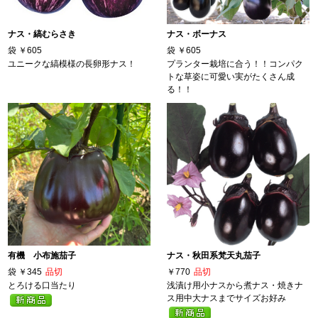
ナス・縞むらさき
ナス・ボーナス
袋
￥605
袋
￥605
ユニークな縞模様の長卵形ナス！
プランター栽培に合う！！コンパク
トな草姿に可愛い実がたくさん成
る！！
有機 小布施茄子
ナス・秋田系梵天丸茄子
袋
￥345
品切
￥770
品切
とろける口当たり
浅漬け用小ナスから煮ナス・焼きナ
ス用中大ナスまでサイズお好み