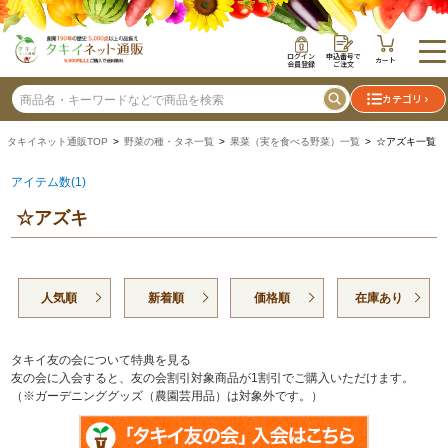
ログイン
申込番号で
カート
会員登録
ご注文
カテゴリ
タキイネット通販TOP
>
野菜の種・タネ一覧
>
果菜（実を食べる野菜）一覧
> ☆アズキ一覧
アイテム数(1)
☆アズキ
人気順
新着順
価格順
在庫あり
タキイ友の会について特典を見る
友の会に入会すると、友の会割引対象商品が1割引でご購入いただけます。
（※ガーデニンググッズ（農園芸用品）は対象外です。）