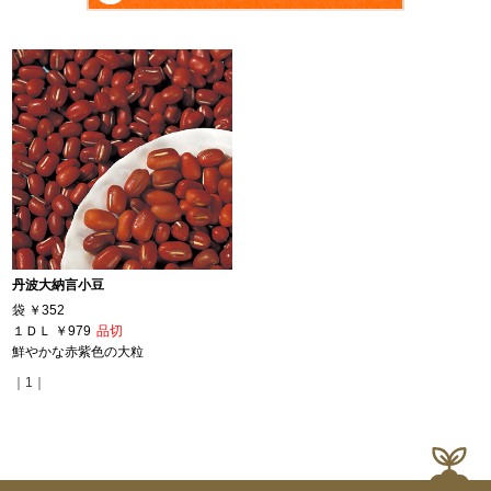
丹波大納言小豆
袋
￥352
１ＤＬ
￥979
品切
鮮やかな赤紫色の大粒
｜1｜