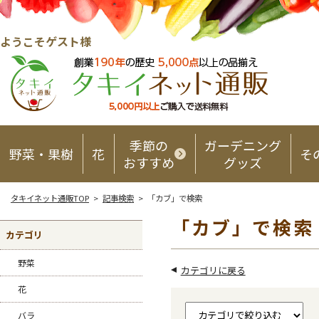
ようこそゲスト様
季節の
ガーデニング
野菜・果樹
花
そ
おすすめ
グッズ
タキイネット通販TOP
>
記事検索
> 「カブ」で検索
「カブ」で検索
カテゴリ
野菜
カテゴリに戻る
花
バラ