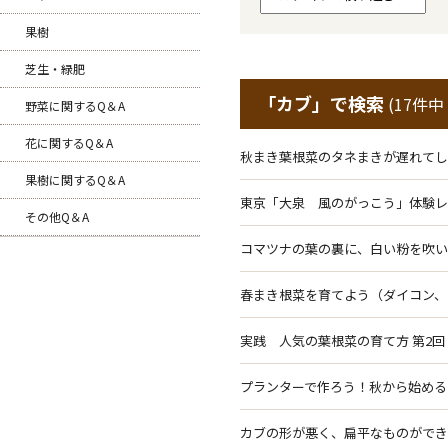
果樹
芝生・緑肥
「カブ」で検索
(17件中
野菜に関するQ＆A
花に関するQ＆A
秋まき葉根菜のタネまきが遅れてしまい
果樹に関するQ＆A
東京「大泉 風のがっこう」体験レポート
その他Q＆A
コマツナの葉の裏に、白い粉を吹いたよ
春まき根菜を育てよう（ダイコン、カブ、
実践 人気の葉根菜の育て方 第2回（カ
プランターで作ろう！秋から始めるおすす
カブの形が悪く、扁平なものができます。