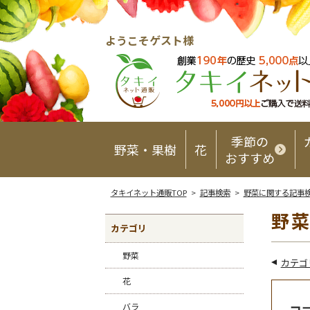
ようこそゲスト様
季節の
野菜・果樹
花
おすすめ
タキイネット通販TOP
>
記事検索
>
野菜に関する記事
野菜
カテゴリ
野菜
カテゴ
花
バラ
コ