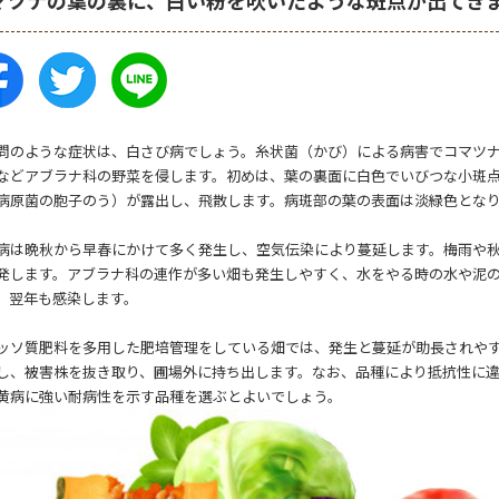
問のような症状は、白さび病でしょう。糸状菌（かび）による病害でコマツ
などアブラナ科の野菜を侵します。初めは、葉の裏面に白色でいびつな小斑
病原菌の胞子のう）が露出し、飛散します。病斑部の葉の表面は淡緑色とな
は晩秋から早春にかけて多く発生し、空気伝染により蔓延します。梅雨や秋
発します。アブラナ科の連作が多い畑も発生しやすく、水をやる時の水や泥
、翌年も感染します。
ソ質肥料を多用した肥培管理をしている畑では、発生と蔓延が助長されやす
し、被害株を抜き取り、圃場外に持ち出します。なお、品種により抵抗性に違い
黄病に強い耐病性を示す品種を選ぶとよいでしょう。