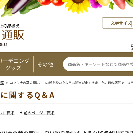
文字サイズ
ガーデニング
その他
グッズ
検索
> コマツナの葉の裏に、白い粉を吹いたような斑点が出てきました。何の病気でしょ
に関するQ＆A
リに戻る
前のページに戻る
マツナの葉の裏に、白い粉を吹いたような斑点が出てき