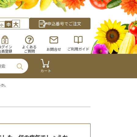
大
申込番号でご注文
中
小
ログイン
よくある
ご利用ガイド
お問合せ
会員登録
ご質問
カート
うか。
ました。何の病気でしょうか。