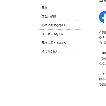
果樹
芝生・緑肥
野菜に関するQ＆A
ご質
花に関するQ＆A
ウナ
物（
果樹に関するQ＆A
その他Q＆A
本病
と多
なり
チッ
散布
や萎