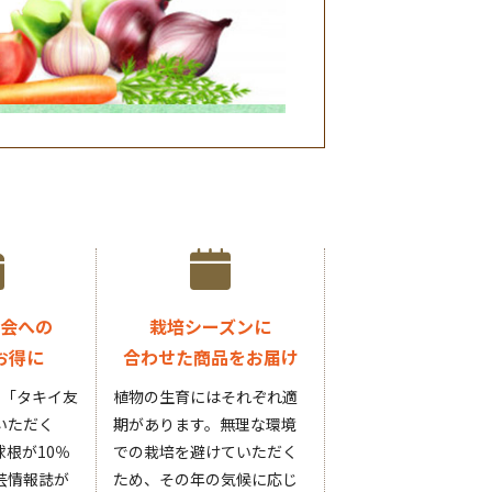
会への
栽培シーズンに
お得に
合わせた商品をお届け
円の「タキイ友
植物の生育にはそれぞれ適
いただく
期があります。無理な環境
根が10％
での栽培を避けていただく
芸情報誌が
ため、その年の気候に応じ