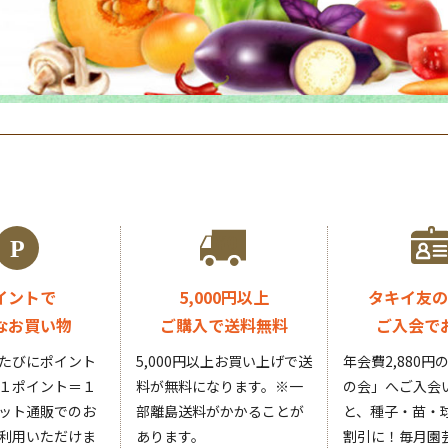
イントで
5,000円以上
タキイ友の
なお買い物
ご購入で送料無料
ご入会で
たびにポイント
5,000円以上お買い上げで送
年会費2,880
１ポイント＝１
料が無料になります。
※一
の会」へご入会
ット通販でのお
部離島送料がかかることが
と、種子・苗・球
利用いただけま
あります。
割引に！毎月園