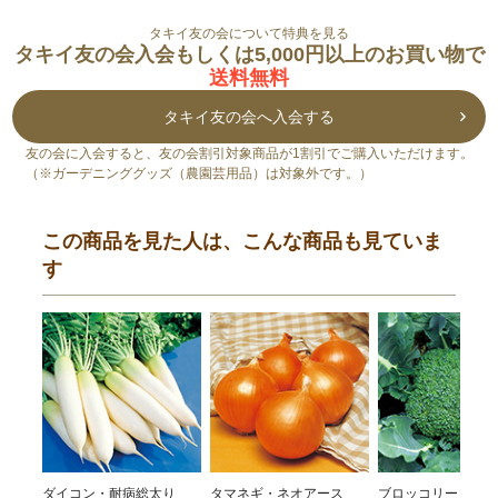
タキイ友の会について特典を見る
タキイ友の会入会もしくは5,000円以上のお買い物で
送料無料
タキイ友の会へ入会する
友の会に入会すると、友の会割引対象商品が1割引でご購入いただけます。
（※ガーデニンググッズ（農園芸用品）は対象外です。）
この商品を見た人は、こんな商品も見ていま
す
ダイコン・耐病総太り
タマネギ・ネオアース
ブロッコリー・ハイ