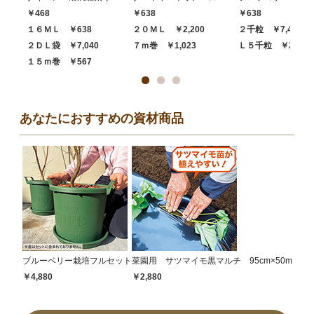
￥468
￥638
￥638
１６ＭＬ ￥638
２０ＭＬ ￥2,200
２千粒 ￥7,480
２ＤＬ袋 ￥7,040
７ｍ巻 ￥1,023
Ｌ５千粒 ￥20,68
１５ｍ巻 ￥567
あなたにおすすめの資材商品
ブルーベリー栽培フルセット
菜園用 サツマイモ黒マルチ 95cm×50m
￥4,880
￥2,880