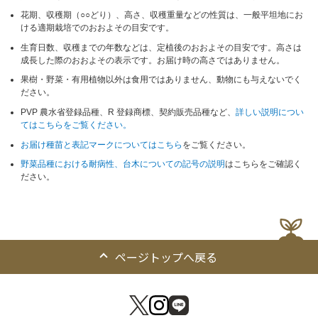
花期、収穫期（○○どり）、高さ、収穫重量などの性質は、一般平坦地にお
ける適期栽培でのおおよその目安です。
生育日数、収穫までの年数などは、定植後のおおよその目安です。高さは
成長した際のおおよその表示です。お届け時の高さではありません。
果樹・野菜・有用植物以外は食用ではありません、動物にも与えないでく
ださい。
PVP 農水省登録品種、R 登録商標、契約販売品種など、
詳しい説明につい
てはこちらをご覧ください。
お届け種苗と表記マークについてはこちら
をご覧ください。
野菜品種における耐病性、台木についての記号の説明
はこちらをご確認く
ださい。
ページトップへ戻る