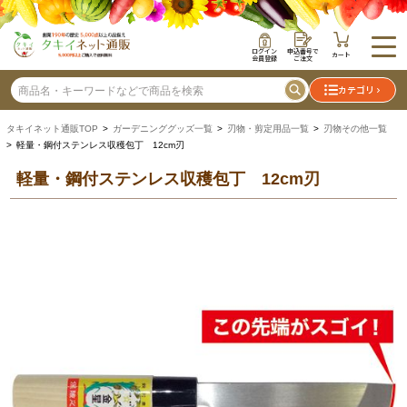
ログイン
申込番号で
カート
会員登録
ご注文
カテゴリ
タキイネット通販TOP
>
ガーデニンググッズ一覧
>
刃物・剪定用品一覧
>
刃物その他一覧
> 軽量・鋼付ステンレス収穫包丁 12cm刃
軽量・鋼付ステンレス収穫包丁 12cm刃