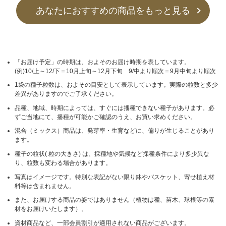
あなたにおすすめの商品をもっと見る
「お届け予定」の時期は、およそのお届け時期を表しています。
(例)10/上～12/下＝10月上旬～12月下旬 9/中より順次＝9月中旬より順次
1袋の種子粒数は、およその目安として表示しています。実際の粒数と多少
差異がありますのでご了承ください。
品種、地域、時期によっては、すぐには播種できない種子があります。必
ずご当地にて、播種が可能かご確認のうえ、お買い求めください。
混合（ミックス）商品は、発芽率・生育などに、偏りが生じることがあり
ます。
種子の粒状( 粒の大きさ) は、採種地や気候など採種条件により多少異な
り、粒数も変わる場合があります。
写真はイメージです。特別な表記がない限り鉢やバスケット、寄せ植え材
料等は含まれません。
また、お届けする商品の姿ではありません（植物は種、苗木、球根等の素
材をお届けいたします）。
資材商品など、一部会員割引が適用されない商品がございます。