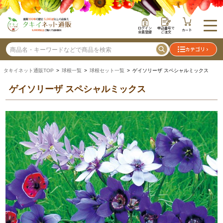
ログイン
申込番号で
カート
会員登録
ご注文
カテゴリ
タキイネット通販TOP
>
球根一覧
>
球根セット一覧
> ゲイソリーザ スペシャルミックス
ゲイソリーザ スペシャルミックス