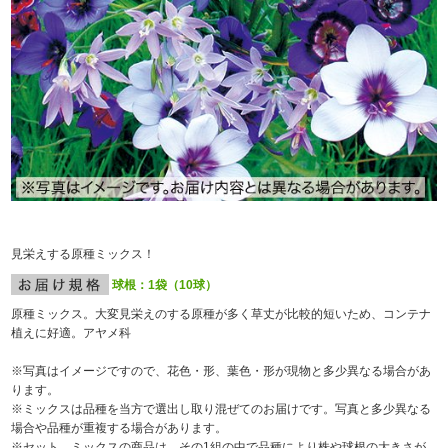
見栄えする原種ミックス！
球根：1袋（10球）
原種ミックス。大変見栄えのする原種が多く草丈が比較的短いため、コンテナ
植えに好適。アヤメ科
※写真はイメージですので、花色・形、葉色・形が現物と多少異なる場合があ
ります。
※ミックスは品種を当方で選出し取り混ぜてのお届けです。写真と多少異なる
場合や品種が重複する場合があります。
※セット、ミックスの商品は、その1組の中で品種により株や球根の大きさが