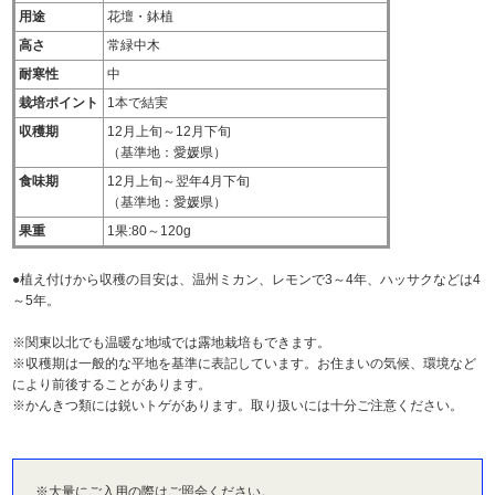
用途
花壇・鉢植
高さ
常緑中木
耐寒性
中
栽培ポイント
1本で結実
収穫期
12月上旬～12月下旬
（基準地：愛媛県）
食味期
12月上旬～翌年4月下旬
（基準地：愛媛県）
果重
1果:80～120g
●植え付けから収穫の目安は、温州ミカン、レモンで3～4年、ハッサクなどは4
～5年。
※関東以北でも温暖な地域では露地栽培もできます。
※収穫期は一般的な平地を基準に表記しています。お住まいの気候、環境など
により前後することがあります。
※かんきつ類には鋭いトゲがあります。取り扱いには十分ご注意ください。
※大量にご入用の際はご照会ください。