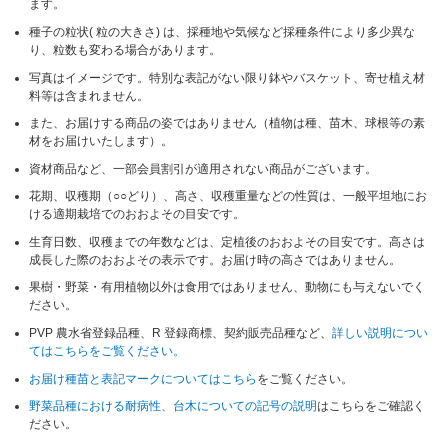
ます。
種子の粒状( 粒の大きさ) は、採種地や気候など採種条件により多少異な
り、粒数も変わる場合があります。
写真はイメージです。特別な表記がない限り鉢やバスケット、寄せ植え材
料等は含まれません。
また、お届けする商品の姿ではありません（植物は種、苗木、球根等の素
材をお届けいたします）。
資材商品など、一部会員割引が適用されない商品がございます。
花期、収穫期（○○どり）、高さ、収穫重量などの性質は、一般平坦地にお
ける適期栽培でのおおよその目安です。
生育日数、収穫までの年数などは、定植後のおおよその目安です。高さは
成長した際のおおよその表示です。お届け時の高さではありません。
果樹・野菜・有用植物以外は食用ではありません、動物にも与えないでく
ださい。
PVP 農水省登録品種、R 登録商標、契約販売品種など、
詳しい説明につい
てはこちらをご覧ください。
お届け種苗と表記マークについてはこちら
をご覧ください。
野菜品種における耐病性、台木についての記号の説明
はこちらをご確認く
ださい。