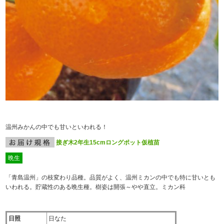
温州みかんの中でも甘いといわれる！
接ぎ木2年生15cmロングポット仮植苗
晩生
「青島温州」の枝変わり品種。品質がよく、温州ミカンの中でも特に甘いとも
いわれる。貯蔵性のある晩生種。樹姿は開張～やや直立。
ミカン科
日照
日なた