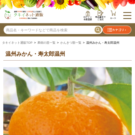
ログイン
申込番号で
カート
会員登録
ご注文
カテゴリ
タキイネット通販TOP
>
果樹の苗一覧
>
かんきつ類一覧
> 温州みかん・寿太郎温州
温州みかん・寿太郎温州