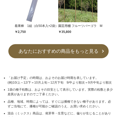
着果棒 1組（白50本入×2袋）
園芸用棚 フルーツパーゴラ M
￥2,750
￥35,800
あなたにおすすめの商品をもっと見る
「お届け予定」の時期は、およそのお届け時期を表しています。
(例)10/上～12/下＝10月上旬～12月下旬 9/中より順次＝9月中旬より順次
1袋の種子粒数は、およその目安として表示しています。実際の粒数と多少
差異がありますのでご了承ください。
品種、地域、時期によっては、すぐには播種できない種子があります。必
ずご当地にて、播種が可能かご確認のうえ、お買い求めください。
混合（ミックス）商品は、発芽率・生育などに、偏りが生じることがあり