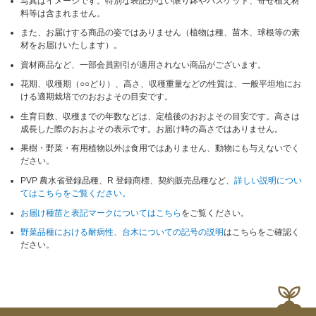
写真はイメージです。特別な表記がない限り鉢やバスケット、寄せ植え材
料等は含まれません。
また、お届けする商品の姿ではありません（植物は種、苗木、球根等の素
材をお届けいたします）。
資材商品など、一部会員割引が適用されない商品がございます。
花期、収穫期（○○どり）、高さ、収穫重量などの性質は、一般平坦地にお
ける適期栽培でのおおよその目安です。
生育日数、収穫までの年数などは、定植後のおおよその目安です。高さは
成長した際のおおよその表示です。お届け時の高さではありません。
果樹・野菜・有用植物以外は食用ではありません、動物にも与えないでく
ださい。
PVP 農水省登録品種、R 登録商標、契約販売品種など、
詳しい説明につい
てはこちらをご覧ください。
お届け種苗と表記マークについてはこちら
をご覧ください。
野菜品種における耐病性、台木についての記号の説明
はこちらをご確認く
ださい。