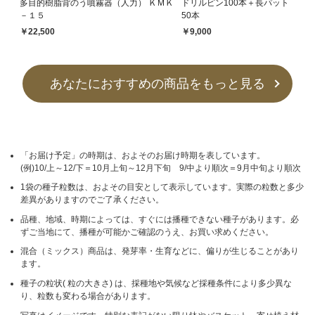
多目的樹脂背のう噴霧器（人力） ＫＭＫ
ドリルピン100本＋長パット
－１５
50本
￥22,500
￥9,000
あなたにおすすめの商品をもっと見る
「お届け予定」の時期は、およそのお届け時期を表しています。
(例)10/上～12/下＝10月上旬～12月下旬 9/中より順次＝9月中旬より順次
1袋の種子粒数は、およその目安として表示しています。実際の粒数と多少
差異がありますのでご了承ください。
品種、地域、時期によっては、すぐには播種できない種子があります。必
ずご当地にて、播種が可能かご確認のうえ、お買い求めください。
混合（ミックス）商品は、発芽率・生育などに、偏りが生じることがあり
ます。
種子の粒状( 粒の大きさ) は、採種地や気候など採種条件により多少異な
り、粒数も変わる場合があります。