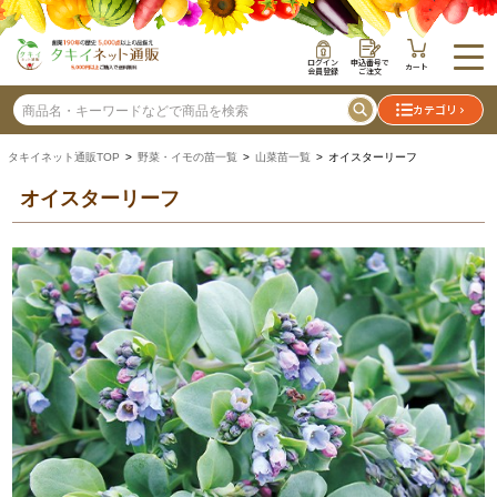
ログイン
申込番号で
カート
会員登録
ご注文
カテゴリ
タキイネット通販TOP
>
野菜・イモの苗一覧
>
山菜苗一覧
> オイスターリーフ
オイスターリーフ