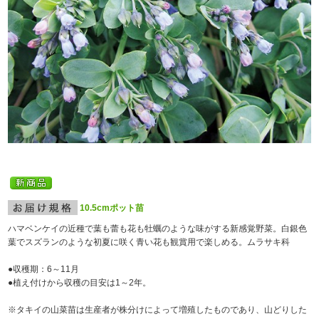
10.5cmポット苗
ハマベンケイの近種で葉も蕾も花も牡蠣のような味がする新感覚野菜。白銀色
葉でスズランのような初夏に咲く青い花も観賞用で楽しめる。ムラサキ科
●収穫期：6～11月
●植え付けから収穫の目安は1～2年。
※タキイの山菜苗は生産者が株分けによって増殖したものであり、山どりした