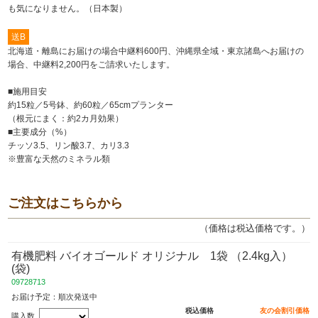
も気になりません。（日本製）
送B
北海道・離島にお届けの場合中継料600円、沖縄県全域・東京諸島へお届けの
場合、中継料2,200円をご請求いたします。
■施用目安
約15粒／5号鉢、約60粒／65cmプランター
（根元にまく：約2カ月効果）
■主要成分（%）
チッソ3.5、リン酸3.7、カリ3.3
※豊富な天然のミネラル類
ご注文はこちらから
（価格は税込価格です。）
有機肥料 バイオゴールド オリジナル 1袋 （2.4kg入）
(袋)
09728713
お届け予定：順次発送中
税込価格
友の会割引価格
購入数