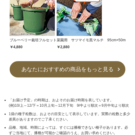
ブルーベリー栽培フルセット
菜園用 サツマイモ黒マルチ 95cm×50m
￥4,880
￥2,880
あなたにおすすめの商品をもっと見る
「お届け予定」の時期は、およそのお届け時期を表しています。
(例)10/上～12/下＝10月上旬～12月下旬 9/中より順次＝9月中旬より順次
1袋の種子粒数は、およその目安として表示しています。実際の粒数と多少
差異がありますのでご了承ください。
品種、地域、時期によっては、すぐには播種できない種子があります。必
ずご当地にて、播種が可能かご確認のうえ、お買い求めください。