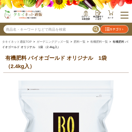
ログイン
申込番号で
カート
会員登録
ご注文
カテゴリ
タキイネット通販TOP
>
ガーデニンググッズ一覧
>
肥料一覧
>
有機肥料一覧
> 有機肥料 バ
イオゴールド オリジナル 1袋 （2.4kg入）
有機肥料 バイオゴールド オリジナル 1袋
（2.4kg入）