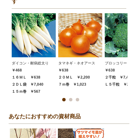
す
ダイコン・耐病総太り
タマネギ・ネオアース
ブロッコリー・ハイ
￥468
￥638
￥638
１６ＭＬ ￥638
２０ＭＬ ￥2,200
２千粒 ￥7,480
２ＤＬ袋 ￥7,040
７ｍ巻 ￥1,023
Ｌ５千粒 ￥20,68
１５ｍ巻 ￥567
あなたにおすすめの資材商品