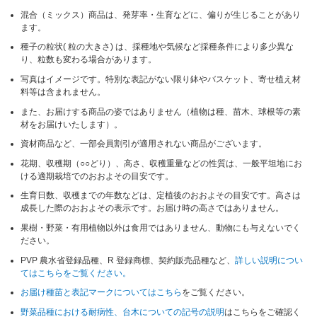
混合（ミックス）商品は、発芽率・生育などに、偏りが生じることがあり
ます。
種子の粒状( 粒の大きさ) は、採種地や気候など採種条件により多少異な
り、粒数も変わる場合があります。
写真はイメージです。特別な表記がない限り鉢やバスケット、寄せ植え材
料等は含まれません。
また、お届けする商品の姿ではありません（植物は種、苗木、球根等の素
材をお届けいたします）。
資材商品など、一部会員割引が適用されない商品がございます。
花期、収穫期（○○どり）、高さ、収穫重量などの性質は、一般平坦地にお
ける適期栽培でのおおよその目安です。
生育日数、収穫までの年数などは、定植後のおおよその目安です。高さは
成長した際のおおよその表示です。お届け時の高さではありません。
果樹・野菜・有用植物以外は食用ではありません、動物にも与えないでく
ださい。
PVP 農水省登録品種、R 登録商標、契約販売品種など、
詳しい説明につい
てはこちらをご覧ください。
お届け種苗と表記マークについてはこちら
をご覧ください。
野菜品種における耐病性、台木についての記号の説明
はこちらをご確認く