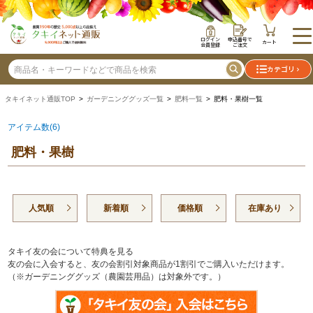
ログイン
申込番号で
カート
会員登録
ご注文
カテゴリ
タキイネット通販TOP
>
ガーデニンググッズ一覧
>
肥料一覧
> 肥料・果樹一覧
アイテム数(6)
肥料・果樹
人気順
新着順
価格順
在庫あり
タキイ友の会について特典を見る
友の会に入会すると、友の会割引対象商品が1割引でご購入いただけます。
（※ガーデニンググッズ（農園芸用品）は対象外です。）