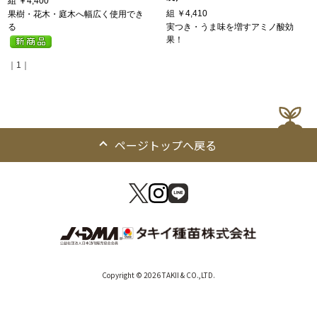
組
￥4,400
組
￥4,410
果樹・花木・庭木へ幅広く使用でき
る
実つき・うま味を増すアミノ酸効
果！
｜1｜
ページトップへ戻る
Copyright © 2026 TAKII & CO.,LTD.