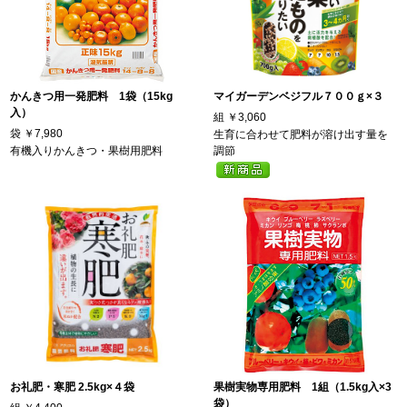
かんきつ用一発肥料 1袋（15kg
マイガーデンベジフル７００ｇ×３
入）
組
￥3,060
袋
￥7,980
生育に合わせて肥料が溶け出す量を
有機入りかんきつ・果樹用肥料
調節
お礼肥・寒肥 2.5kg×４袋
果樹実物専用肥料 1組（1.5kg入×3
袋）