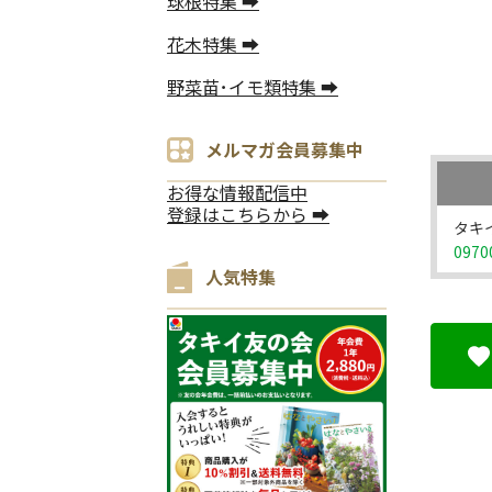
球根特集 ➡
花木特集 ➡
野菜苗･イモ類特集 ➡
メルマガ会員募集中
お得な情報配信中
登録はこちらから ➡
タキイ
0970
人気特集