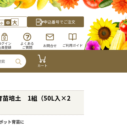
大
申込番号でご注文
中
小
ログイン
よくある
ご利用ガイド
お問合せ
会員登録
ご質問
カート
育苗培土 1組（50L入×2
ポット育苗に