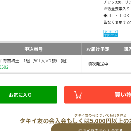
チッソ320、リン
※微量要素入り
◆用土・土づく
告なく変更する
申込番号
お届け予定
購
 育苗培土 1組（50L入×2袋） (組)
順次発送中
0502
買い
お気に入り
タキイ友の会について特典を見る
タキイ友の会入会もしくは5,000円以上
タキイ友の会へ入会する