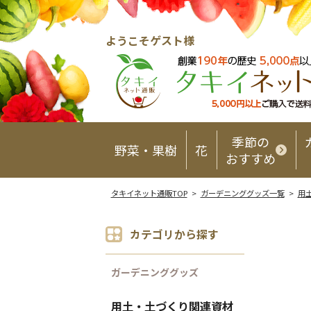
ようこそゲスト様
季節の
野菜・果樹
花
おすすめ
タキイネット通販TOP
>
ガーデニンググッズ一覧
>
用
カテゴリから探す
ガーデニンググッズ
用土・土づくり関連資材