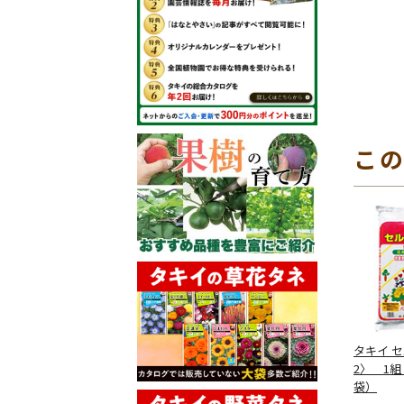
こ
タキイ セ
2〉 1組
袋）