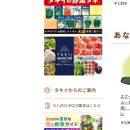
￥7,550
あ
タキイからのご案内
エア
ョート
無料
のカタログ請求はこちら
用）
LL
￥3,8