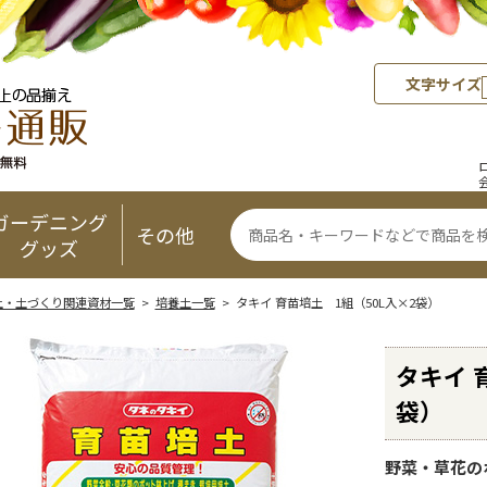
文字サイズ
ガーデニング
その他
グッズ
土・土づくり関連資材一覧
>
培養土一覧
> タキイ 育苗培土 1組（50L入×2袋）
タキイ 
袋）
野菜・草花の