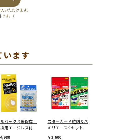
購入いただけます。
外です。）
ています
ネルパックお米保存
スターガード粒剤＆ネ
交換用エージレス付
キリエースK セット
4,980
￥3,600