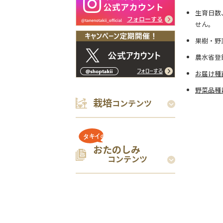
生育日数
せん。
果樹・野
農水省登
お届け種
野菜品種
栽培
コンテンツ
おたのしみ
コンテンツ