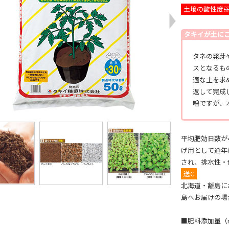
土壌の酸性度
タキイが土に
タネの発芽
スとなるも
適な土を求
返して完成
噌ですが、
平均肥効日数が
げ用として通年
され、排水性・
送C
北海道・離島に
島へお届けの場
■肥料添加量（m