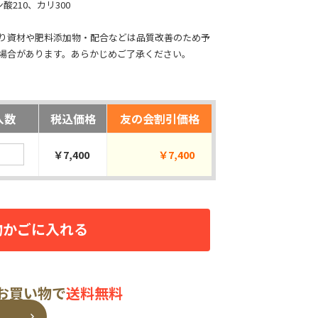
酸210、カリ300
り資材や肥料添加物・配合などは品質改善のため予
場合があります。あらかじめご了承ください。
入数
税込価格
友の会割引価格
￥7,400
￥7,400
物かごに入れる
のお買い物で
送料無料