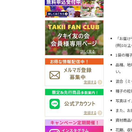
「お届け
(例)10
1袋の種
品種、地
い。
混合（ミ
種子の粒
写真はイ
また、お
資材商品
花期、収