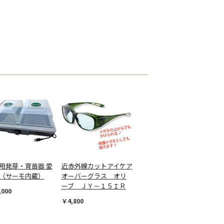
用発芽・育苗器 愛
近赤外線カットアイケア
（サーモ内蔵）
オーバーグラス オリ
ーブ ＪＹ－１５ＩＲ
,000
￥4,800