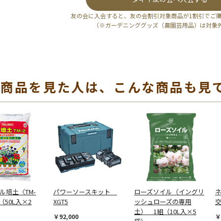
友の会に入会すると、友の会割引対象商品が1割引でご
（※ガーデニンググッズ（農園芸用品）は対象
の商品を見た人は、こんな商品も見
ル培土〈TM-
パワーソースキット
ローズソイル（イングリ
（50L入×2
XGT5
ッシュローズの専用
土） 1組（10L入×5
￥92,000
￥