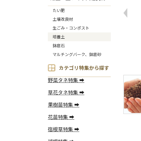
たい肥
土壌改良材
生ごみ・コンポスト
培養土
鉢底石
マルチングバーク、鉢底砂
カテゴリ特集から探す
野菜タネ特集 ➡
草花タネ特集 ➡
果樹苗特集 ➡
花苗特集 ➡
宿根草特集 ➡