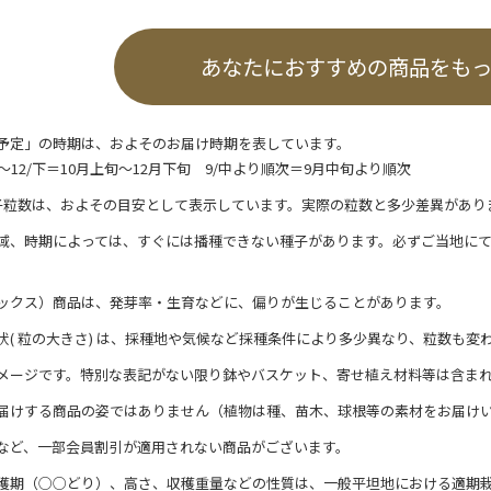
あなたにおすすめの商品をも
予定」の時期は、およそのお届け時期を表しています。
/上～12/下＝10月上旬～12月下旬 9/中より順次＝9月中旬より順次
子粒数は、およその目安として表示しています。実際の粒数と多少差異があり
域、時期によっては、すぐには播種できない種子があります。必ずご当地に
ックス）商品は、発芽率・生育などに、偏りが生じることがあります。
状( 粒の大きさ) は、採種地や気候など採種条件により多少異なり、粒数も変
メージです。特別な表記がない限り鉢やバスケット、寄せ植え材料等は含ま
届けする商品の姿ではありません（植物は種、苗木、球根等の素材をお届け
など、一部会員割引が適用されない商品がございます。
穫期（○○どり）、高さ、収穫重量などの性質は、一般平坦地における適期