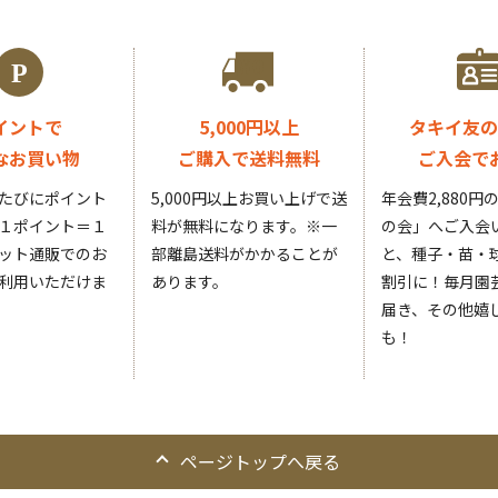
イントで
5,000円以上
タキイ友の
なお買い物
ご購入で送料無料
ご入会で
たびにポイント
5,000円以上お買い上げで送
年会費2,880
１ポイント＝１
料が無料になります。
※一
の会」へご入会
ット通販でのお
部離島送料がかかることが
と、種子・苗・球
利用いただけま
あります。
割引に！毎月園
届き、その他嬉
も！
ページトップへ戻る