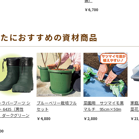
袋）
￥6,700
なたにおすすめの資材商品
ーラバーブーツ シ
ブルーベリー栽培フル
菜園用 サツマイモ黒
家庭
 6435（男性
セット
マルチ 95cm×50m
菜花
 ダークグリーン
￥4,880
￥2,880
￥21
00