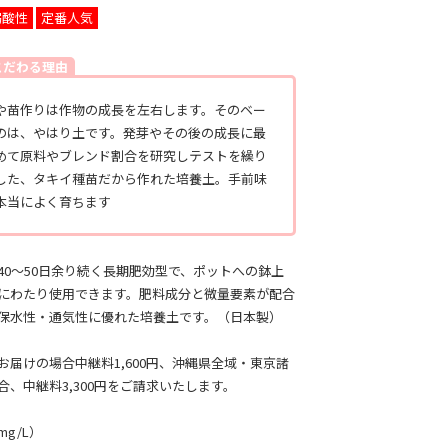
弱酸性
定番人気
こだわる理由
や苗作りは作物の成長を左右します。そのベー
のは、やはり土です。発芽やその後の成長に最
めて原料やブレンド割合を研究しテストを繰り
した、タキイ種苗だから作れた培養土。手前味
本当によく育ちます
40～50日余り続く長期肥効型で、ポットへの鉢上
にわたり使用できます。肥料成分と微量要素が配合
保水性・通気性に優れた培養土です。（日本製）
お届けの場合中継料1,600円、沖縄県全域・東京諸
合、中継料3,300円をご請求いたします。
g/L）