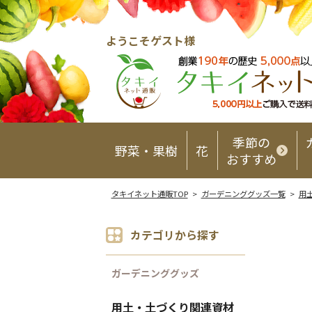
ようこそゲスト様
季節の
野菜・果樹
花
おすすめ
タキイネット通販TOP
>
ガーデニンググッズ一覧
>
用
カテゴリから探す
ガーデニンググッズ
用土・土づくり関連資材