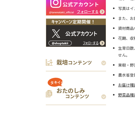
写真はイ
また、お
資材商品
花期、収
生育日数
せん。
栽培
コンテンツ
果樹・野
農水省登
お届け種
おたのしみ
野菜品種
コンテンツ