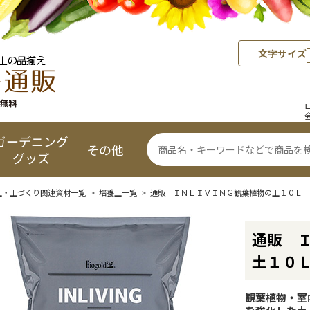
文字サイズ
ガーデニング
その他
グッズ
土・土づくり関連資材一覧
>
培養土一覧
> 通販 ＩＮＬＩＶＩＮＧ観葉植物の土１０Ｌ
通販 
土１０
観葉植物・室