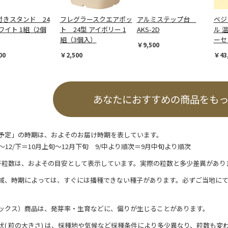
付きスタンド 24
フレグラースクエアポッ
アルミステップ台
ベジ
ワイト 1組（2個
ト 24型 アイボリー 1
AKS-2D
ル 
組（3個入）
ーセ
￥9,500
00
￥2,500
￥43
あなたにおすすめの商品をも
予定」の時期は、およそのお届け時期を表しています。
/上～12/下＝10月上旬～12月下旬 9/中より順次＝9月中旬より順次
子粒数は、およその目安として表示しています。実際の粒数と多少差異があり
域、時期によっては、すぐには播種できない種子があります。必ずご当地に
ックス）商品は、発芽率・生育などに、偏りが生じることがあります。
状( 粒の大きさ) は、採種地や気候など採種条件により多少異なり、粒数も変