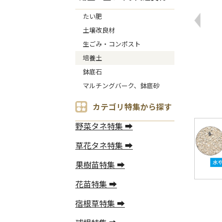
たい肥
土壌改良材
生ごみ・コンポスト
培養土
鉢底石
マルチングバーク、鉢底砂
カテゴリ特集から探す
野菜タネ特集 ➡
草花タネ特集 ➡
果樹苗特集 ➡
花苗特集 ➡
宿根草特集 ➡