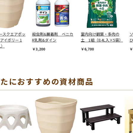
ースクエアポッ
殺虫剤&展着剤 ベニカ
室内向け観葉・多肉の
 アイボリー 1
R乳剤&ダイン
土 1組（8.4L入×5袋）
ひ
入）
￥3,200
￥6,700
￥
なたにおすすめの資材商品