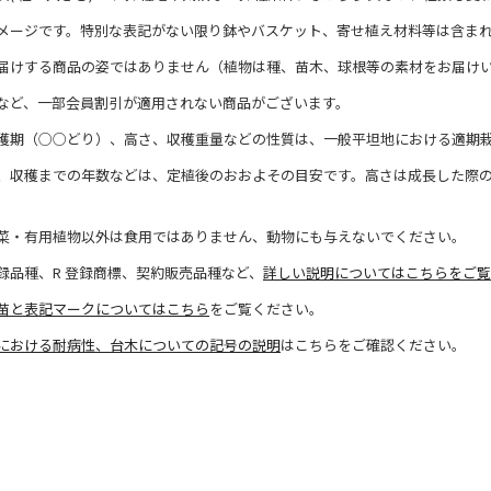
メージです。特別な表記がない限り鉢やバスケット、寄せ植え材料等は含ま
届けする商品の姿ではありません（植物は種、苗木、球根等の素材をお届け
など、一部会員割引が適用されない商品がございます。
穫期（○○どり）、高さ、収穫重量などの性質は、一般平坦地における適期
、収穫までの年数などは、定植後のおおよその目安です。高さは成長した際
菜・有用植物以外は食用ではありません、動物にも与えないでください。
録品種、R 登録商標、契約販売品種など、
詳しい説明についてはこちらをご覧
苗と表記マークについてはこちら
をご覧ください。
における耐病性、台木についての記号の説明
はこちらをご確認ください。