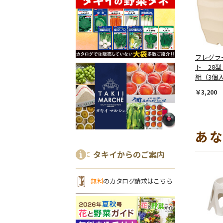
フレグラ
ト 28型
組（3個
￥3,200
あ
タキイからのご案内
無料
のカタログ請求はこちら