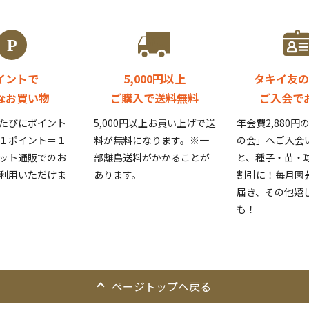
イントで
5,000円以上
タキイ友の
なお買い物
ご購入で送料無料
ご入会で
たびにポイント
5,000円以上お買い上げで送
年会費2,880
１ポイント＝１
料が無料になります。
※一
の会」へご入会
ット通販でのお
部離島送料がかかることが
と、種子・苗・球
利用いただけま
あります。
割引に！毎月園
届き、その他嬉
も！
ページトップへ戻る