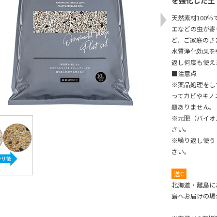
を強化した土
天然素材100
エなどの虫が寄
ど、ご家庭のさ
水質浄化効果を
返し何度も使え
■注意点
※薬品処理をし
ってカビやキノ
題ありません。
※元肥（バイオ
さい。
※繰り返し使う
さい。
送C
北海道・離島に
島へお届けの場