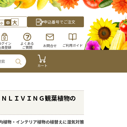
大
申込番号でご注文
中
小
ログイン
よくある
ご利用ガイド
お問合せ
会員登録
ご質問
カート
ＩＮＬＩＶＩＮＧ観葉植物の
Ｌ
内植物・インテリア植物の植替えに湿気対策