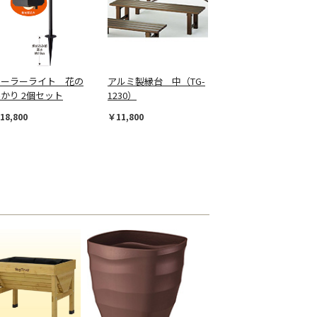
ソーラーライト 花の
アルミ製縁台 中（TG-
かり 2個セット
1230）
18,800
￥11,800