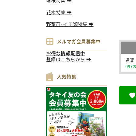
球根特集 ➡
花木特集 ➡
野菜苗･イモ類特集 ➡
メルマガ会員募集中
お得な情報配信中
登録はこちらから ➡
通販
0972
人気特集