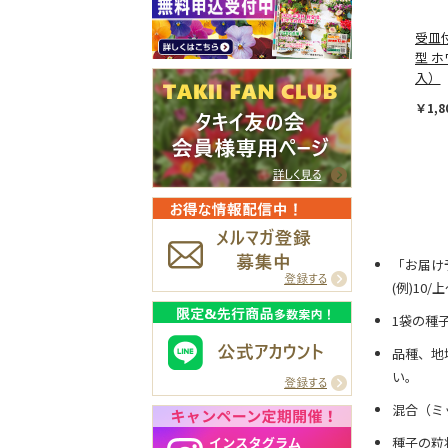
受皿
型 ホ
入）
￥1,8
「お届け
(例)10
1袋の種
品種、地
い。
混合（ミ
種子の粒