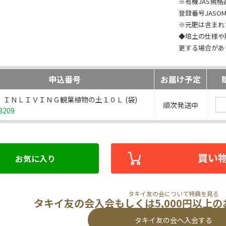
※有機JAS規格
登録番号JASOM-
※元肥は含まれ
◆培土の仕様や
更する場合があ
申込番号
お届け予定
 ＩＮＬＩＶＩＮＧ観葉植物の土１０Ｌ (袋)
順次発送中
8209
買い
お気に入り
タキイ友の会について特典を見る
タキイ友の会入会もしくは5,000円以上
タキイ友の会へ入会する